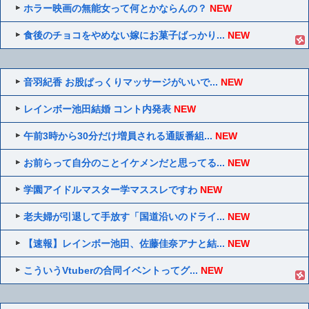
ホラー映画の無能女って何とかならんの？
NEW
食後のチョコをやめない嫁にお菓子ばっかり...
NEW
音羽紀香 お股ぱっくりマッサージがいいで...
NEW
レインボー池田結婚 コント内発表
NEW
午前3時から30分だけ増員される通販番組...
NEW
お前らって自分のことイケメンだと思ってる...
NEW
学園アイドルマスター学マススレですわ
NEW
老夫婦が引退して手放す「国道沿いのドライ...
NEW
【速報】レインボー池田、佐藤佳奈アナと結...
NEW
こういうVtuberの合同イベントってグ...
NEW