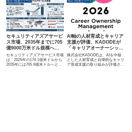
セミナーでは、活躍中の女性起業
た。本調査により、大手企業の人
役立つ社畜リリース
役立つ社畜リリース
家3名によるトークセッションと
事部門ではITシステム費が増加
グループワークを通じて、参加者
し、生成AIの導入が前回の調査と
一人ひとりが「自分らしい働き方
比較して約1割増えていることが
の軸」を見つけることを目指しま
明らかになりました。一方で、人
す。参加費は無料で、託児サービ
員不足やオンボーディングに関す
スも利用可能です。
る課題も浮き彫りになっていま
す。
セキュリティアズアサービ
AI軸の人材育成とキャリア
ス市場、2035年までに705
支援が評価、KADODEが
億9000万米ドル規模へ拡
「キャリアオーナーシップ
大
経営AWARD 2026」優秀
セキュリティアズアサービス市場
株式会社KADODEは、AIを中核
賞を受賞
は、2025年の174.1億米ドルから
とした人材育成と自律的なキャリ
2035年には705.9億米ドルへと大
ア形成支援の取り組みが評価さ
幅な拡大が予測されています。年
れ、「キャリアオーナーシップ経
平均成長率15.02%で推移する見
営AWARD 2026」の優秀賞（中
通しで、企業によるクラウド移
堅・中小企業部門）を受賞しまし
行、リモートワークの拡大、AI活
た。
用型サイバー攻撃の増加などが市
場成長の主要な要因となっていま
す。特に金融、医療、政府機関で
は、高度なゼロトラストセキュリ
ティへの需要が急増しており、経
営層によるセキュリティ投資の優
先度が大幅に高まっている状況で
す。