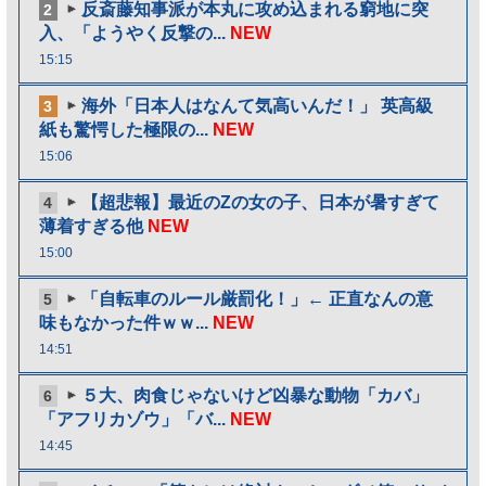
反斎藤知事派が本丸に攻め込まれる窮地に突
2
入、「ようやく反撃の...
NEW
15:15
海外「日本人はなんて気高いんだ！」 英高級
3
紙も驚愕した極限の...
NEW
15:06
【超悲報】最近のZの女の子、日本が暑すぎて
4
薄着すぎる他
NEW
15:00
「自転車のルール厳罰化！」← 正直なんの意
5
味もなかった件ｗｗ...
NEW
14:51
５大、肉食じゃないけど凶暴な動物「カバ」
6
「アフリカゾウ」「バ...
NEW
14:45