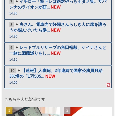
イチロー「筋トレは絶対やっちゃダメ笑。サバ
7
ンナのライオンが筋...
NEW
14:36
夫さん、電車内で妊婦さんらしき人に席を譲ろ
8
うか悩んでいたら隣...
NEW
14:30
レッドブルリザーブの角田裕毅、ケイナさんと
9
一緒に酒蔵巡りをし...
NEW
14:15
【速報】人事院、2年連続で国家公務員月給
10
3%増の「1万505...
NEW
14:06
こちらも人気記事です