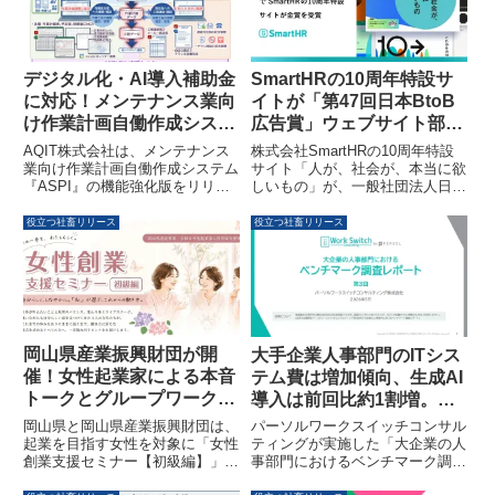
対策を通じて、生産性の高い職場
環境を築くための極意を紹介しま
す。
デジタル化・AI導入補助金
SmartHRの10周年特設サ
に対応！メンテナンス業向
イトが「第47回日本BtoB
け作業計画自働作成システ
広告賞」ウェブサイト部門
ム「ASPI」が機能強化版
で金賞を受賞
AQIT株式会社は、メンテナンス
株式会社SmartHRの10周年特設
をリリース
業向け作業計画自働作成システム
サイト「人が、社会が、本当に欲
『ASPI』の機能強化版をリリー
しいもの」が、一般社団法人日本
スしました。本システムは「デジ
BtoB広告協会主催の第47回日本
タル化・AI導入補助金2026」の
BtoB広告賞「ウェブサイト〈企
役立つ社畜リリース
役立つ社畜リリース
認定ツールであり、AIによる計画
業・学校PR〉の部」において金
作成工数の大幅削減や労働生産性
賞を受賞しました。
の向上、DXによる業務効率化を
実現し、低コストでの導入が可能
です。
岡山県産業振興財団が開
大手企業人事部門のITシス
催！女性起業家による本音
テム費は増加傾向、生成AI
トークとグループワークで
導入は前回比約1割増。人
「自分らしい働き方の軸」
員不足とオンボーディング
岡山県と岡山県産業振興財団は、
パーソルワークスイッチコンサル
を見つける「女性創業支援
課題が顕在化
起業を目指す女性を対象に「女性
ティングが実施した「大企業の人
創業支援セミナー【初級編】」を
事部門におけるベンチマーク調査
セミナー【初級編】」6月
2026年6月20日に開催します。本
第3回」の結果が公表されまし
20日開催