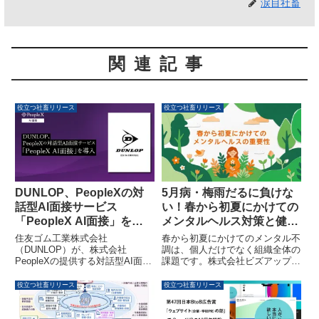
涙目社畜
関連記事
役立つ社畜リリース
役立つ社畜リリース
DUNLOP、PeopleXの対
5月病・梅雨だるに負けな
話型AI面接サービス
い！春から初夏にかけての
「PeopleX AI面接」を導
メンタルヘルス対策と健康
入し採用を強化
経営の重要性
住友ゴム工業株式会社
春から初夏にかけてのメンタル不
（DUNLOP）が、株式会社
調は、個人だけでなく組織全体の
PeopleXの提供する対話型AI面接
課題です。株式会社ビズアップ総
サービス「PeopleX AI面接」を
研の「e-JINZAI」は、全社員のセ
導入しました。これにより、採用
ルフケアから管理職のラインケア
役立つ社畜リリース
役立つ社畜リリース
選考における候補者体験の向上
まで、健康経営を推進するための
と、客観的な人材の見極めを目指
体系的なメンタルヘルス研修を提
します。
供しています。不調の早期発見と