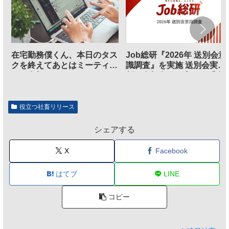
在宅勤務僕くん、本日のタス
Job総研『2026年 送別会意
クを終えてあとはミーティン
識調査』を実施 送別会実施
グに参加するだけとなる
割、参加意欲が高いも「自
のは不要」の声も
役立つ社畜リリース
シェアする
X
Facebook
はてブ
LINE
コピー