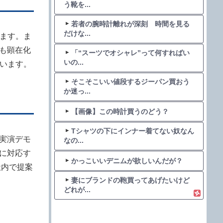
う靴を...
若者の腕時計離れが深刻 時間を見る
だけな...
ます。ま
も顕在化
「“スーツでオシャレ”って何すればい
いの...
います。
そこそこいい値段するジーパン買おう
か迷っ...
【画像】この時計買うのどう？
Tシャツの下にインナー着てない奴なん
実演デモ
なの...
に対応す
かっこいいデニムが欲しいんだが？
社内で提案
妻にブランドの鞄買ってあげたいけど
どれが...