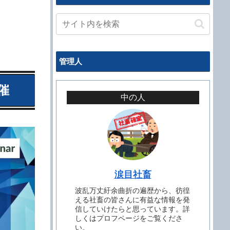
管理人
催
中の人
涙目社畜
波乱万丈紆余曲折の遍歴から、彷徨
える社畜の皆さんに有益な情報を発
信していけたらと思っています。詳
しくはプロフページをご覧くださ
い。