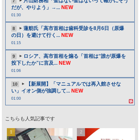
片山財務相「金はない金はないって確かにそう
7
だが、やりよう」→...
NEW
01:30
蓮舫氏「高市首相は歯科受診を8月6日（原爆
8
の日）を避けて行く...
NEW
01:15
ロシア、高市首相を煽る「首相は“誰が原爆を
9
投下したか”に言及...
NEW
01:06
【新展開】「マニュアルでは再入館させな
10
い」イオン側が強調して...
NEW
01:00
こちらも人気記事です