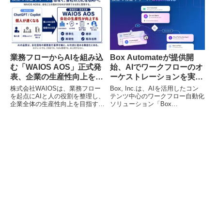
ることが判明しました。はたらき
より、労務相談の初動対応におけ
やすさを土台としつつ、仕事のや
る情報収集をAIが支援し、人事労
りがいや貢献実感といった内面的
務担当者の業務負担を軽減しま
な要素がWell-beingを後押しする
す。
可能性が示唆されています。
業務フローからAIを組み込
Box Automateが提供開
む「WAIOS AOS」正式発
始、AIでワークフローのオ
表、企業の生産性向上を支
ーケストレーションを実現
援
します
株式会社WAIOSは、業務フロー
Box, Inc.は、AIを活用したコン
を起点にAIと人の役割を整理し、
テンツ中心のワークフロー自動化
企業全体の生産性向上を目指すAI
ソリューション「Box
業務支援サービス「WAIOS
Automate」の日本での一般提供
AOS」を正式発表しました。既
を開始しました。本ソリューショ
存システムを活かしつつ、属人化
ンは、人とBox Agent、エンター
しがちなAI活用を会社の標準とす
プライズシステム間で動的に作業
るこのサービスは、商社・卸業・
をルーティングし、企業全体の生
製造業などのホワイトカラー業務
産性向上を支援します。
の効率化に貢献します。