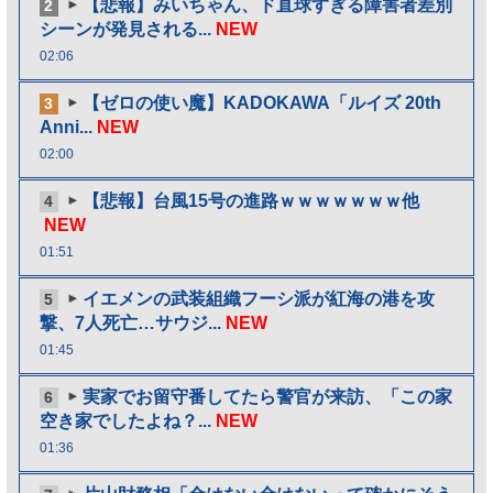
【悲報】みいちゃん、ド直球すぎる障害者差別
2
シーンが発見される...
NEW
02:06
【ゼロの使い魔】KADOKAWA「ルイズ 20th
3
Anni...
NEW
02:00
【悲報】台風15号の進路ｗｗｗｗｗｗｗ他
4
NEW
01:51
イエメンの武装組織フーシ派が紅海の港を攻
5
撃、7人死亡…サウジ...
NEW
01:45
実家でお留守番してたら警官が来訪、「この家
6
空き家でしたよね？...
NEW
01:36