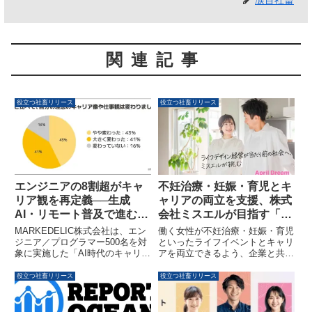
涙目社畜
関連記事
役立つ社畜リリース
役立つ社畜リリース
エンジニアの8割超がキャ
不妊治療・妊娠・育児とキ
リア観を再定義──生成
ャリアの両立を支援、株式
AI・リモート普及で進む
会社ミスエルが目指す「ラ
「可変型キャリア」
イフデザイン経営が当たり
MARKEDELIC株式会社は、エン
働く女性が不妊治療・妊娠・育児
前の社会」
ジニア／プログラマー500名を対
といったライフイベントとキャリ
象に実施した「AI時代のキャリア
アを両立できるよう、企業と共に
意向調査」の結果を公開しまし
未来を考える社会の実現を目指す
た。生成AIの進展やリモートワー
株式会社ミスエルが、健康とキャ
役立つ社畜リリース
役立つ社畜リリース
クの普及など、環境変化の中でエ
リアの支援チーム「ミスエル」を
ンジニアの8割以上がキャリア観
通じて個人と組織のウェルビーイ
を変化させていることが明らかに
ング向上に貢献します。