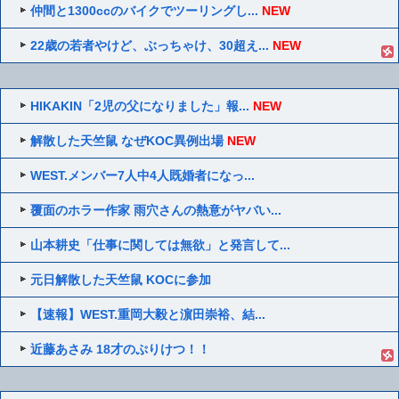
仲間と1300ccのバイクでツーリングし...
NEW
22歳の若者やけど、ぶっちゃけ、30超え...
NEW
HIKAKIN「2児の父になりました」報...
NEW
解散した天竺鼠 なぜKOC異例出場
NEW
WEST.メンバー7人中4人既婚者になっ...
覆面のホラー作家 雨穴さんの熱意がヤバい...
山本耕史「仕事に関しては無欲」と発言して...
元日解散した天竺鼠 KOCに参加
【速報】WEST.重岡大毅と濵田崇裕、結...
近藤あさみ 18才のぷりけつ！！