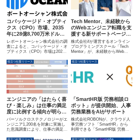
なり、固定型ではなく「選べる状
態」を求める「可変型キャリア」
への移行が進んでいることが示さ
れています。
コパッケージド・オプティ
Tech Mentor、未経験から
クス（CPO）市場、2035
のWebエンジニア転職を支
年に28億8,700万米ドルへ
援する新サポートページを
拡大予測 – AIデータセンタ
公開 – キャリア直結の伴走
レポートオーシャン株式会社の調
株式会社ifが運営するオンライン
ーと高速光通信需要が成長
支援を本格展開
査によると、コパッケージド・オ
プログラミングスクール「Tech
プティクス（CPO）市場は2025
Mentor」が、未経験からWebエ
を加速
年の1億3,140万米ドルから2035
ンジニア・Webデザイナーを目指
年には28億8,700万米ドルへと拡
す方向けの転職サポートページを
役立つ社畜リリース
役立つ社畜リリース
大し、年平均36.2％の高い成長率
公開しました。オーダーメイドカ
で推移すると予測されています。
リキュラムと現役エンジニアによ
生成AI、高性能コンピューティン
るマンツーマンサポート、そして
グ（HPC）、クラウドサービ
転職成功率96%の実績を持つ一貫
ス、ハイパースケールデータセン
した支援体制が特徴です。30
ターの急速な拡張が、この市場成
代・40代・地方在住者の転職成
長の主要因です。CPO技術は、
功を強力に後押しします。
エンジニアの「はたらく喜
「SmartHR版 労務相談ロ
従来の電気配線中心の通信構造が
び・楽しみ」は仕事の満足
ボット」が提供開始、人事
抱える帯域幅、消費電力、発熱と
度に比例する傾向が明らか
労務業務をAIがサポート
いった課題を解決し、AI時代のイ
ンフラ競争力を左右する重要な技
に
パーソルクロステクノロジーがエ
株式会社ROBONが、クラウド人
術として注目を集めています。
ンジニア1,200名を対象に実施し
事労務ソフト「SmartHR」から
た意識調査により、仕事の満足度
利用できる「SmartHR版 労務相
が高いほど日々の業務における
談ロボット」の提供を2026年2月
「喜び・楽しみ」も高い傾向があ
20日より開始しました。これに
役立つ社畜リリース
役立つ社畜リリース