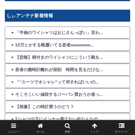
しぃアンテナ新着情報
「半袖のワイシャツはおじさんっぽい」言わ...
10万とかする靴履いてる若者wwwwww...
【悲報】柄付きのワイシャツにこういう靴を...
若者の腕時計離れが深刻 時間を見るだけな...
「“スーツでオシャレ”って何すればいいの...
そこそこいい値段するジーパン買おうか迷っ...
【画像】この時計買うのどう？
Tシャツの下にインナー着てない奴なんなの...
かっこいいデニムが欲しいんだが？
メニュー
ホーム
検索
トップ
サイドバー