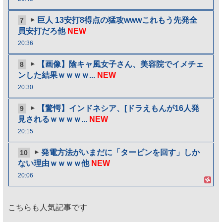
巨人 13安打8得点の猛攻wwwこれもう先発全
7
員安打だろ他
NEW
20:36
【画像】陰キャ風女子さん、美容院でイメチェ
8
ンした結果ｗｗｗｗ...
NEW
20:30
【驚愕】インドネシア、[ドラえもんが16人発
9
見されるｗｗｗｗ...
NEW
20:15
発電方法がいまだに「タービンを回す」しか
10
ない理由ｗｗｗｗ他
NEW
20:06
こちらも人気記事です