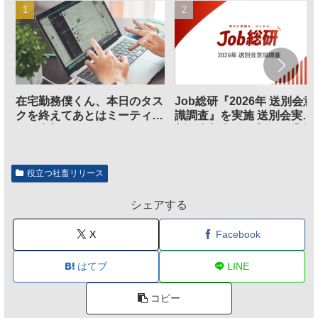
在宅勤務僕くん、本日のタス
Job総研『2026年 送別会意
クを終えてあとはミーティン
識調査』を実施 送別会実施
グに参加するだけとなる
割、参加意欲が高いも「自
のは不要」の声も
役立つ社畜リリース
シェアする
X
Facebook
はてブ
LINE
コピー