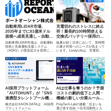
します。学生が実社会の課題解決
材に不足を感じており、特に「設
に挑戦し、自己理解や社会人基礎
計・評価できる人材の不足」が最
力の向上を目指すこの取り組みに
大の障壁となっています。
ついて紹介します。
自動車用LiDAR市場、
充電切れのストレスに終止
2035年までに61億米ドル
符！最長約100時間使える
規模へ成長見通し – 自動運
交換式バッテリー採用の腰
転技術とADASの普及が背
掛けファンが登場
自動車用LiDAR市場は、自動運転
猛暑が続く日本において、長時間
景
技術と先進運転支援システム
の暑さ対策へのニーズが高まって
（ADAS）の普及拡大を背景に、
います。LivelyLifeは、充電切れ
2025年の10億3,490万米ドルから
の不安を解消し、予備バッテリー
2035年には61億4,560万米ドルへ
で連続使用が可能な交換式バッテ
役立つ社畜リリース
役立つ社畜リリース
と大幅な成長を遂げる見込みで
リー採用の腰掛けファンを開発し
す。年平均成長率（CAGR）は
ました。これにより、長時間の屋
19.5%と予測されており、その魅
外活動でも快適な送風環境を実現
力は自動運転プロトタイプに留ま
し、猛暑対策をサポートします。
らず、プレミアムADASや自動駐
車システムなどへと拡大していま
す。
AIは仕事を奪うのか？予測
AI採用プラットフォーム
コストの劇的低下と人間・
「AUTOHUNT」が「SNS
機械の新しい分業ルール｜
連携型タレントプール機
PropTech-Lab
能」の提供を開始、過去の
PropTech-Labの連載「住まいを
株式会社XAION DATAは、AI採用
候補者データを採用資産と
選び直す自由 ー住宅流動性と人
プラットフォーム