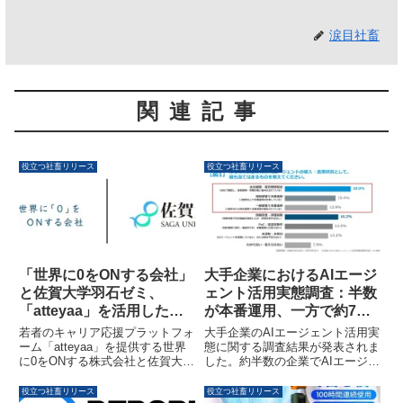
涙目社畜
関連記事
役立つ社畜リリース
役立つ社畜リリース
「世界に0をONする会社」
大手企業におけるAIエージ
と佐賀大学羽石ゼミ、
ェント活用実態調査：半数
「atteyaa」を活用した通
が本番運用、一方で約7割
年型インターンシップを
が人材・体制に不足感
若者のキャリア応援プラットフォ
大手企業のAIエージェント活用実
2026年度も実施
ーム「atteyaa」を提供する世界
態に関する調査結果が発表されま
に0をONする株式会社と佐賀大学
した。約半数の企業でAIエージェ
経済学部羽石ゼミは、2026年度
ントが本番運用されている一方
も通年型インターンシップを実施
で、約7割の企業が推進体制や人
役立つ社畜リリース
役立つ社畜リリース