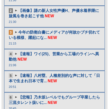
21:36
【画像】謎の新人女性声優H、声優水着界隈に
2
旋風を巻き起こす他
NEW
21:30
今年の防衛白書にメディアが何故かブチ切れて
3
いる模様、躍起にな...
NEW
21:15
【速報】ワイ(25)、営業から工場のラインへ異
4
動他
NEW
21:06
【速報】八村塁、人種差別的な声に対して「日
5
本で生まれ日本で育...
NEW
20:51
【悲報】乃木坂レベルでもグループ卒業したら
6
三流タレント扱いに...
NEW
20:45