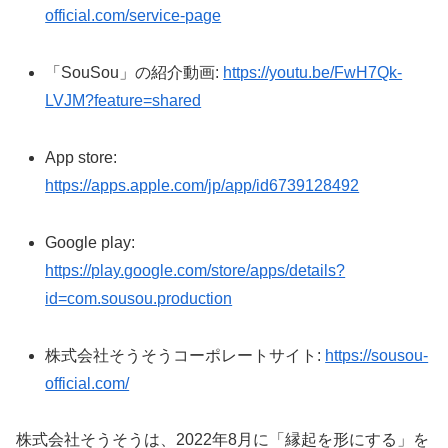
official.com/service-page
「SouSou」の紹介動画:
https://youtu.be/FwH7Qk-
LVJM?feature=shared
App store:
https://apps.apple.com/jp/app/id6739128492
Google play:
https://play.google.com/store/apps/details?
id=com.sousou.production
株式会社そうそうコーポレートサイト:
https://sousou-
official.com/
株式会社そうそうは、2022年8月に「縁起を形にする」を