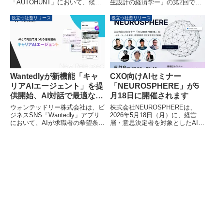
生設計の経済学ー」の第2回で
「AUTOHUNT」において、候補
して活用
は、AIが仕事に与える影響につい
者との継続的な接点を実現する
て経済学的な視点から解説されて
「SNS連携型タレントプール機
役立つ社畜リリース
役立つ社畜リリース
います。AIによる予測コストの低
能」の提供を正式に開始しまし
下がもたらす社会の変化や、人間
た。これにより、過去の候補者デ
と機械の新たな分業のあり方につ
ータを“今アプローチできる採用
いて考察されています。
資産”として再活用することが可
能になります。
CXO向けAIセミナー
Wantedlyが新機能「キャ
「NEUROSPHERE」が5
リアAIエージェント」を提
月18日に開催されます
供開始、AI対話で最適な仕
事探しを支援
株式会社NEUROSPHEREは、
ウォンテッドリー株式会社は、ビ
2026年5月18日（月）に、経営
ジネスSNS「Wantedly」アプリ
層・意思決定者を対象としたAI実
において、AIが求職者の希望条件
装戦略カンファレンス
にマッチする募集探しをサポート
「NEUROSPHERE」を大手町で
する新機能「キャリアAIエージェ
開催します。本セミナーでは、AI
ント」の提供を開始しました。こ
エージェントの実装と経営判断を
れにより、仕事選びの「チョイ
結びつけ、企業変革を加速させる
ス・パフォーマンス」向上を目指
ための実践的な知見が共有されま
します。
す。