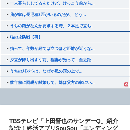
一人暮らししてるんだけど、けっこう前から...
我が家は長毛種3匹がいるのだが、 どう...
うちの猫がなんか要求する時。２本足で立ち...
猫の攻防戦【再】
猫って、年数が経てば立つほど距離が近くな...
夕立が降り出す寸前、稲妻が光って、至近距...
うちのﾒｲﾝｸｰﾝは、なぜか私の頭の上で...
数年前に両親が離婚して、妹は父方の家にい...
TBSテレビ「上田晋也のサンデーQ」紹介
記念！終活アプリSouSou「エンディング