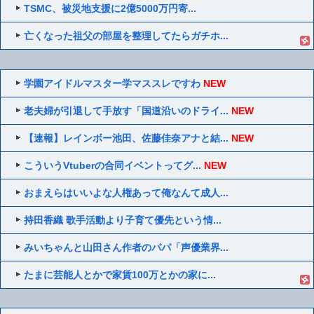
TSMC、被災地支援に2億5000万円寄...
亡くなった祖父の部屋を整理してたらガチホ...
学園アイドルマスター学マススレですわ
NEW
老夫婦が引退して手放す「国道沿いのドライ...
NEW
【速報】レインボー池田、佐藤佳奈アナと結...
NEW
こういうVtuberの合同イベントってグ...
NEW
おまえらはいいよな人権あって俺なんて成人...
持田香織 歌手活動より子育て優先という情...
みいちゃんと山田さん作者のパパ「声優業界...
たまに芸能人とかで家賃100万とかの家に...