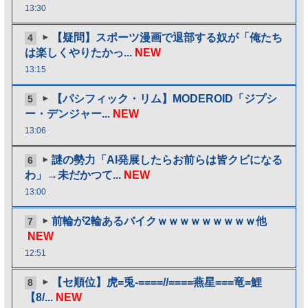
13:30
【疑問】スポーツ漫画で退部する奴が「俺たち
4
は楽しくやりたかっ...
NEW
13:15
【パシフィック・リム】MODEROID「ジプシ
5
ー・デンジャー...
NEW
13:06
謎の勢力「AI発展したらお前らは皆クビになる
6
わ」→未だかつて...
NEW
13:00
前輪が2輪あるバイクｗｗｗｗｗｗｗｗｗ他
7
NEW
12:51
【セ順位】虎=兎-====//====燕星===竜=鯉
8
【8/...
NEW