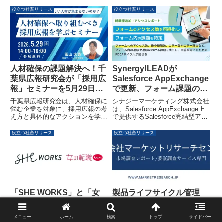
役立つ社畜リリース
役立つ社畜リリース
人材確保の課題解決へ！千
Synergy!LEADが
葉県広報研究会が「採用広
Salesforce AppExchange
報」セミナーを5月29日に
で更新、フォーム課題の瞬
開催
時把握が可能に
千葉県広報研究会は、人材確保に
シナジーマーケティング株式会社
悩む企業を対象に、採用広報の考
は、Salesforce AppExchange上
え方と具体的なアクションを学ぶ
で提供するSalesforce完結型アプ
無料セミナーを2026年5月29日
リケーション「Synergy!LEAD」
（金）に開催します。「応募が来
の更新を発表しました。このアッ
役立つ社畜リリース
役立つ社畜リリース
る会社・来ない会社の違い」を軸
プデートにより、フォームのアク
に、明日から実践できるノウハウ
セス数、途中離脱数、エラー数な
が提供されます。
どを詳細に把握できるようにな
り、フォーム改善のためのPDCA
サイクルを効率的に回すことが可
能になります。
製品ライフサイクル管理
「SHE WORKS」と「女
（PLM）の日本市場、
の転職type」が求人連携を
2031年までに年平均成長
開始、女性の多様で長期的
メニュー
ホーム
検索
トップ
サイドバー