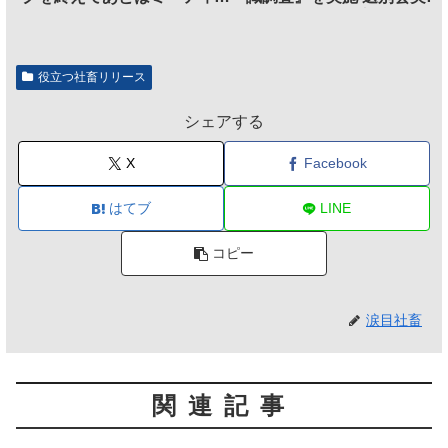
グに参加するだけとなる
割、参加意欲が高いも「自
のは不要」の声も
役立つ社畜リリース
シェアする
X
Facebook
はてブ
LINE
コピー
涙目社畜
関連記事