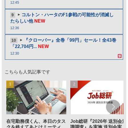
12:45
コルトン・ハータのF1参戦の可能性が消滅し
9
たらしい他
NEW
12:36
『クローバー』全巻「99円」セール！全43巻
10
「22,704円...
NEW
12:30
こちらも人気記事です
在宅勤務僕くん、本日のタス
Job総研『2026年 送別会意
クを終えてあとはミーティン
識調査』を実施 送別会実施