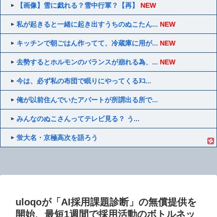
【画像】雪に戯れる？雪中行軍？【再】
NEW
私が起きると一緒に起き出すうちのぬこたん...
NEW
キッチンで朝ごはん作ってて、冷蔵庫に用が...
NEW
去勢するとホルモンのバランスが崩れる為、...
NEW
今は、必ず私の布団で眠りにやってくるﾇｺ...
俺が以前住んでいたアパートが所謂出る所で...
みんなのぬこさんってテレビ見る？ う...
蛍大名・京極高次を語ろう
uloqoが「AI採用課題診断」の無償提供を
開始、最短1週間で採用活動のボトルネッ