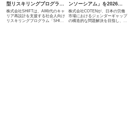
型リスキリングプログラム
ンソーシアム」を2026年9
「SHIFT TERAS
月に始動 – 労働市場の構造
株式会社SHIFTは、AI時代のキャ
株式会社COTENが、日本の労働
CAMPUS テラキャンAI」
変革へ業界横断で挑戦
リア再設計を支援する社会人向け
市場におけるジェンダーギャップ
リスキリングプログラム「SHIFT
の構造的な問題解決を目指し、業
提供開始
TERAS CAMPUS テラキャン
界横断型の企業共同体「ジェンダ
AI」の提供を開始しました。第1
ーインクルーシブ・コンソーシア
弾として、AI駆動開発やAI品質保
ム」を2026年9月に始動すると発
証の基礎を体系的に学べる「AI技
表しました。人文知に基づく構造
術者コース」が開講され、最短3
理解と実践知を共有し、上場企業
ヶ月でのキャリアチェンジを目指
の約3〜5%にあたる200社規模へ
すことが可能です。
の拡大を目指します。