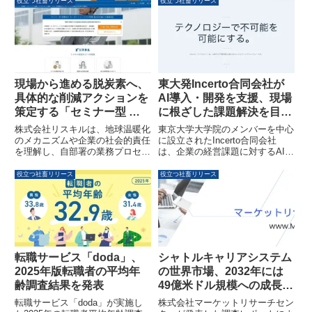
役立つ社畜リリース
役立つ社畜リリース
現場から進める脱炭素へ、
東大発Incerto合同会社が
具体的な削減アクションを
AI導入・開発を支援、現場
策定する「セミナー型 現
に根ざした課題解決を目指
場向け カーボンニュート
す
株式会社リスキルは、地球温暖化
東京大学大学院のメンバーを中心
ラル研修」が提供開始
のメカニズムや企業の社会的責任
に設立されたIncerto合同会社
を理解し、自部署の業務プロセス
は、企業の経営課題に対するAI導
における温室効果ガス排出削減の
入・開発を一気通貫で支援しま
具体策を立案する「セミナー型
す。現場目線での業務設計から開
役立つ社畜リリース
役立つ社畜リリース
現場向け カーボンニュートラル
発・運用までを伴走し、特に地方
研修」の提供を開始しました。本
企業におけるAI活用の課題解決に
研修は、全従業員が脱炭素を自分
注力します。
事として捉え、現場レベルで具体
的な行動を強化することを目指し
ます。
転職サービス「doda」、
シャトルキャリアシステム
2025年版転職者の平均年
の世界市場、2032年には
齢調査結果を発表
49億米ドル規模への成長を
予測する調査レポート
転職サービス「doda」が実施し
株式会社マーケットリサーチセン