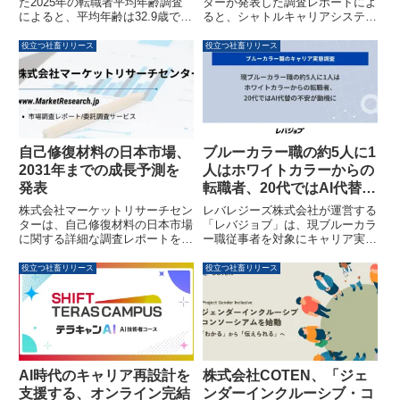
た2025年の転職者平均年齢調査
ターが発表した調査レポートによ
によると、平均年齢は32.9歳で3
ると、シャトルキャリアシステム
年連続の上昇となりました。特に
の世界市場は2025年の27億3,800
「24歳以下」と「40歳以上」の
万米ドルから2032年には49億
役立つ社畜リリース
役立つ社畜リリース
割合が過去3年間で大きく増加し
2,600万米ドルに達し、年平均成
ており、年齢を問わず転職が身近
長率8.9%で拡大すると予測され
な選択肢となっている状況が明ら
ています。Eコマースの成長、人
かになりました。
件費削減、技術革新などが市場を
牽引する主要因です。
自己修復材料の日本市場、
ブルーカラー職の約5人に1
2031年までの成長予測を
人はホワイトカラーからの
発表
転職者、20代ではAI代替へ
の不安が動機に
株式会社マーケットリサーチセン
レバレジーズ株式会社が運営する
ターは、自己修復材料の日本市場
「レバジョブ」は、現ブルーカラ
に関する詳細な調査レポートを発
ー職従事者を対象にキャリア実態
表しました。このレポートによる
調査を実施しました。この調査に
と、日本市場は2026年から2031
より、ブルーカラー職の約5人に
役立つ社畜リリース
役立つ社畜リリース
年にかけて年平均成長率23.87%
1人がホワイトカラー職からの転
以上で拡大すると予測されていま
職者であることが判明しました。
す。建設、自動車、エレクトロニ
特に20代では、AIによる代替へ
クス、ヘルスケアなど多岐にわた
の不安が転職動機の一つとなって
る分野での応用が期待される自己
いることが明らかになっていま
修復材料は、製品の長寿命化とメ
す。
ンテナンスコスト削減に貢献する
AI時代のキャリア再設計を
株式会社COTEN、「ジェ
革新的な技術として注目されてい
支援する、オンライン完結
ンダーインクルーシブ・コ
ます。