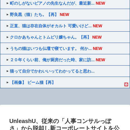
町のしがないピアノの先生なんだが、最近新...
NEW
野良黒（猫）たち。【再】
NEW
正直、猫は存在自体がオカルト 可愛いけど...
NEW
クロかあちゃんとトムピリ嬢ちゃん。【再】
NEW
うちの猫はいつも仏壇で寝ています。 何か...
NEW
２０年くらい前、俺が厨房だった時、家に訪...
NEW
猫って自分でかわいいってわかってると思わ...
【画像】 ビーム猫【再】
UnleashU、従来の「人事コンサルっぽ
さ」から脱却し新コーポレートサイトを公