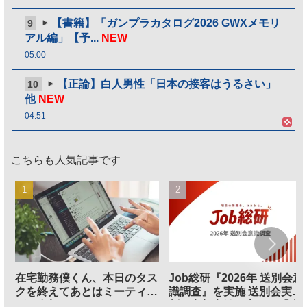
【書籍】「ガンプラカタログ2026 GWXメモリ
9
アル編」【予...
NEW
05:00
【正論】白人男性「日本の接客はうるさい」
10
他
NEW
04:51
こちらも人気記事です
在宅勤務僕くん、本日のタス
Job総研『2026年 送別会意
クを終えてあとはミーティン
識調査』を実施 送別会実施
グに参加するだけとなる
割、参加意欲が高いも「自