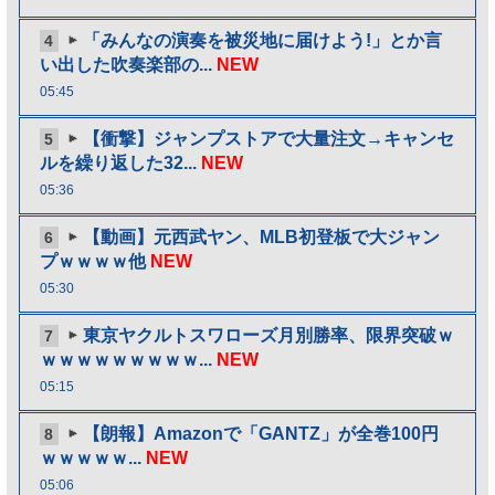
「みんなの演奏を被災地に届けよう!」とか言
4
い出した吹奏楽部の...
NEW
05:45
【衝撃】ジャンプストアで大量注文→キャンセ
5
ルを繰り返した32...
NEW
05:36
【動画】元西武ヤン、MLB初登板で大ジャン
6
プｗｗｗｗ他
NEW
05:30
東京ヤクルトスワローズ月別勝率、限界突破ｗ
7
ｗｗｗｗｗｗｗｗｗ...
NEW
05:15
【朗報】Amazonで「GANTZ」が全巻100円
8
ｗｗｗｗｗ...
NEW
05:06