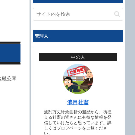
管理人
中の人
金融公庫
涙目社畜
波乱万丈紆余曲折の遍歴から、彷徨
える社畜の皆さんに有益な情報を発
信していけたらと思っています。詳
しくはプロフページをご覧くださ
い。