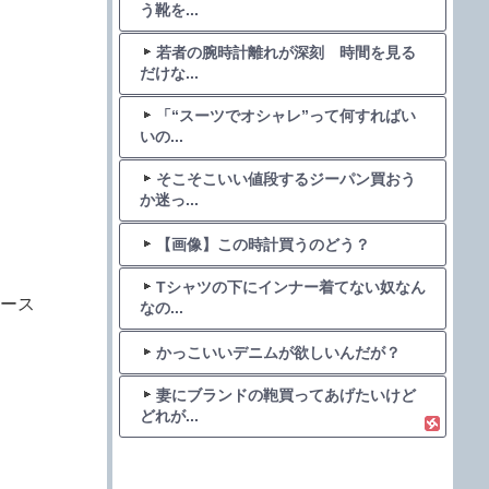
う靴を...
若者の腕時計離れが深刻 時間を見る
だけな...
「“スーツでオシャレ”って何すればい
いの...
そこそこいい値段するジーパン買おう
か迷っ...
【画像】この時計買うのどう？
Tシャツの下にインナー着てない奴なん
ース
なの...
かっこいいデニムが欲しいんだが？
妻にブランドの鞄買ってあげたいけど
どれが...