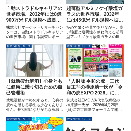
育を提供することを目指します。
自動ストラドルキャリアの
超薄型アルミノケイ酸塩ガ
世界市場、2032年には8億
ラスの世界市場、2032年
900万米ドル規模へ成長予
には45億米ドル規模へ拡大
測
予測
株式会社マーケットリサーチセン
極めて薄く軽量でありながら、高
ターは、自動ストラドルキャリア
い強度と透明性を兼ね備える超薄
の世界市場に関する調査レポート
型アルミノケイ酸塩ガラスの世界
を発表しました。同市場は2025
市場が、2032年までに45億米ド
年の5億3,800万米ドルから2032
ル規模に拡大すると予測されてい
役立つ社畜リリース
役立つ社畜リリース
年には8億900万米ドルに成長す
ます。スマートフォンや自動車、
ると予測されており、その成長要
医療分野など幅広い産業での需要
因や課題、セグメント別動向が詳
増が市場成長を牽引しています。
述されています。
【就活疲れ解消】心身とも
「人財版 令和の虎」三代
に健康に乗り切るための自
目主宰の榊󠄀原清一氏が「令
己管理術
和の虎EXPO 2026」に出
演、ビジネス×SNSの最前
就職活動が本格化すると、心身の
株式会社EMOLVA代表取締役の
線を発信
疲れを感じる学生も少なくありま
榊󠄀原清一氏が、2026年4月26日
せん。長期戦になりがちな就職活
(日)に東京国際フォーラムで開催
動を健康に乗り切るためには、自
される「令和の虎EXPO 2026」
己管理が重要です。本記事では、
に出演します。SNSマーケティ
役立つ社畜リリース
役立つ社畜リリース
日々のルーティンやスケジュール
ングのプロフェッショナルとし
設計を通じて、無理なく就職活動
て、企業の成長を加速させる