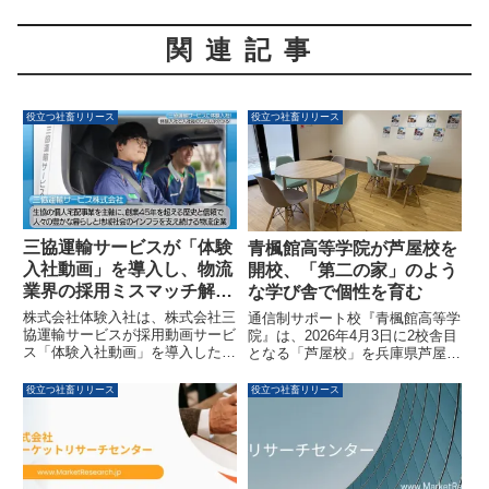
関連記事
役立つ社畜リリース
役立つ社畜リリース
三協運輸サービスが「体験
青楓館高等学院が芦屋校を
入社動画」を導入し、物流
開校、「第二の家」のよう
業界の採用ミスマッチ解消
な学び舎で個性を育む
へ
株式会社体験入社は、株式会社三
通信制サポート校『青楓館高等学
協運輸サービスが採用動画サービ
院』は、2026年4月3日に2校舎目
ス「体験入社動画」を導入したこ
となる「芦屋校」を兵庫県芦屋市
とを発表しました。この導入は、
に開校しました。生徒が安心して
入社後のリアルを可視化すること
個性を育める「第二の家」のよう
役立つ社畜リリース
役立つ社畜リリース
で、物流業界における採用課題の
な環境を目指し、在校生が主体と
解決と、企業と求職者のミスマッ
なって設計されたこの新校舎は、
チ解消を目指すものです。
多様な学習・交流スペースを備え
ています。明石本校舎の成功を基
盤に、より多くの若者に独自の教