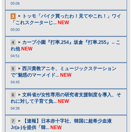
05:06
トッモ「バイク買ったわ！見てやこれ！」ワイ
3
「これスクーターじ...
NEW
05:00
カープ小園『打率.254』坂倉『打率.255』←こ
4
れ他
NEW
04:51
西川貴教アニキ、ミュージックステーション
5
で”魅惑のマーメイド...
NEW
04:45
文科省が女性専用の研究者支援制度を導入、そ
6
れに対して子育て負...
NEW
04:36
【速報】日本赤十字社、韓国に超希少血液
7
Jr(a-)を提供「韓...
NEW