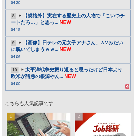
04:30
【規格外】実在する歴史上の人物で「こいつチ
8
ートだろ…」と思っ...
NEW
04:15
【画像】日テレの元女子アナさん、∧∨みたい
9
に脱いでしまうｗｗ...
NEW
04:06
太平洋戦争史振り返ると思ったけど日本より
10
欧米が諸悪の根源やん...
NEW
04:00
こちらも人気記事です