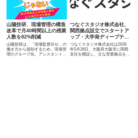
を進めるための方法をご紹介しま
「SNSブランディング」の真髄
す。
を提言する予定です。
山陽技研、現場管理の構造
つなぐスタジオ株式会社、
改革で月40時間以上の残業
関西拠点設立でスタートア
人数を82%削減
ップ・大学発ディープテッ
クの成長伴走を強化
山陽技研は、「現場監督任せ」の
つなぐスタジオ株式会社は2026
働き方から脱却するため、現場管
年5月28日、大阪府大阪市に関西
理のグループ化、アシスタント事
支社を開設し、主な営業拠点を東
務の導入、そしてAI活用研修を実
京本社から移管しました。代表取
施しました。この構造改革によ
締役の佐久間一己氏も大阪へ拠点
り、月40時間以上の残業人数を
を移し、関西エリアでの活動を本
82%減少させることに成功し、社
格化します。同社はマーケティン
員の働きがいと生活の質の向上を
グ代理店事業「ローカルグロース
実現しました。
スタジオ」と採用支援・人材紹介
事業「タレントグローススタジ
オ」の両軸で、関西のスタートア
ップ企業や大学発ディープテック
企業の事業成長と人材獲得を支援
する体制を整えました。