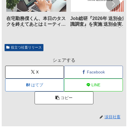
在宅勤務僕くん、本日のタス
Job総研『2026年 送別会意
クを終えてあとはミーティン
識調査』を実施 送別会実施
グに参加するだけとなる
割、参加意欲が高いも「自
のは不要」の声も
役立つ社畜リリース
シェアする
X
Facebook
はてブ
LINE
コピー
涙目社畜