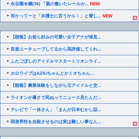
永谷園令嬢(36) 「親の敷いたレールか...
NEW
何かってーと「弁護士に言うから！」と脅し...
NEW
【朗報】お前ら好みの可愛い女子アナが発見...
音楽ユーチューブしてるから高評価してくれ...
ふたごぼしのアイドルマスターミリオンライ...
ホロライブはAZKiちゃんとかミオちゃん...
【朗報】農業体験をしながら元アイドルと交...
ライオンが暑さで死ぬってニュース見たんだ...
テレビで「一休さん」「まんが日本むかし話...
弱者男性を自殺させるのは実は難しい事なん...