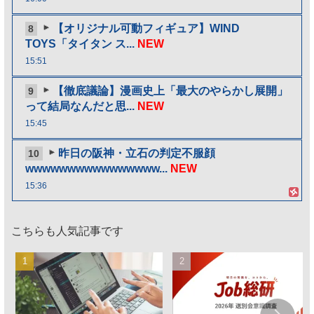
【オリジナル可動フィギュア】WIND
8
TOYS「タイタン ス...
NEW
15:51
【徹底議論】漫画史上「最大のやらかし展開」
9
って結局なんだと思...
NEW
15:45
昨日の阪神・立石の判定不服顔
10
wwwwwwwwwwwwwwww...
NEW
15:36
こちらも人気記事です