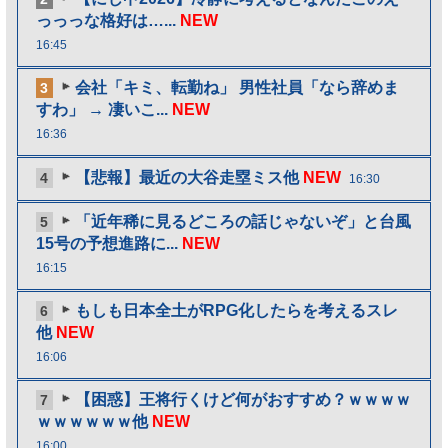
っっっな格好は…...
NEW
16:45
会社「キミ、転勤ね」 男性社員「なら辞めま
3
すわ」 → 凄いこ...
NEW
16:36
【悲報】最近の大谷走塁ミス他
NEW
4
16:30
「近年稀に見るどころの話じゃないぞ」と台風
5
15号の予想進路に...
NEW
16:15
もしも日本全土がRPG化したらを考えるスレ
6
他
NEW
16:06
【困惑】王将行くけど何がおすすめ？ｗｗｗｗ
7
ｗｗｗｗｗｗ他
NEW
16:00