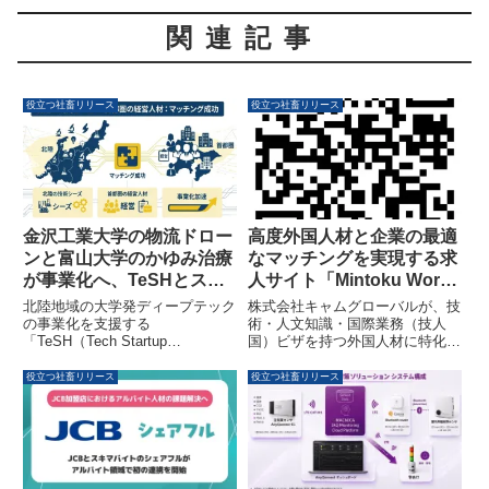
関連記事
役立つ社畜リリース
役立つ社畜リリース
金沢工業大学の物流ドロー
高度外国人材と企業の最適
ンと富山大学のかゆみ治療
なマッチングを実現する求
が事業化へ、TeSHとスタ
人サイト「Mintoku Work
クラの連携で経営人材マッ
技人国」がオープン
北陸地域の大学発ディープテック
株式会社キャムグローバルが、技
チングが4組成立
の事業化を支援する
術・人文知識・国際業務（技人
「TeSH（Tech Startup
国）ビザを持つ外国人材に特化し
Hokuriku）」と株式会社スタート
たハイブリッド転職プラットフォ
アップクラス（スタクラ）が共同
ーム「Mintoku Work技人国」を
役立つ社畜リリース
役立つ社畜リリース
で推進したプロジェクトにおい
正式にローンチしました。約100
て、研究者と経営人材のマッチン
名の海外出身アドバイザーが求職
グが4組成立しました。
者を母国語で伴走支援し、企業に
は履歴書以上の情報を提供するこ
とで、最適なマッチングと高い定
着率を目指します。