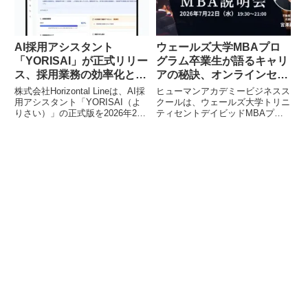
成長率（CAGR）は10.4％に達す
活動が可能になります。
ると予測されています。繊維産業
をはじめとする多様な分野で不可
欠な高温熱硬化装置の市場動向、
AI採用アシスタント
ウェールズ大学MBAプロ
技術革新、将来展望が詳細に分析
「YORISAI」が正式リリー
グラム卒業生が語るキャリ
されています。
ス、採用業務の効率化と成
アの秘訣、オンラインセミ
功率向上を支援
ナーを7月22日に開催
株式会社Horizontal Lineは、AI採
ヒューマンアカデミービジネスス
用アシスタント「YORISAI（よ
クールは、ウェールズ大学トリニ
りさい）」の正式版を2026年2月
ティセントデイビッドMBAプロ
2日にリリースしました。本サー
グラムの卒業生によるオンライン
ビスは、応募者対応から書類選
セミナーを2026年7月22日（水）
考、面接評価まで採用業務全般を
に開催します。今回は、保険会
AIが自動化・最適化し、企業の採
社、コンサルティングファームを
用成功率向上とコスト削減に貢献
経て不動産事業で独立し、現在は
します。
M&Aなど幅広い事業を手掛ける
宮澤蔵人氏が登壇し、MBAでの
学びをその後の事業展開にどう活
かしているのかを語ります。参加
は無料です。