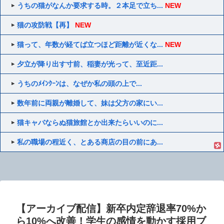
うちの猫がなんか要求する時。２本足で立ち...
NEW
猫の攻防戦【再】
NEW
猫って、年数が経てば立つほど距離が近くな...
NEW
夕立が降り出す寸前、稲妻が光って、至近距...
うちのﾒｲﾝｸｰﾝは、なぜか私の頭の上で...
数年前に両親が離婚して、妹は父方の家にい...
猫キャバならぬ猫旅館とか出来たらいいのに...
私の職場の程近く、とある商店の目の前にあ...
【アーカイブ配信】新卒内定辞退率70%か
ら10%へ改善！学生の感情を動かす採用ブ