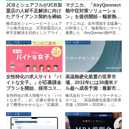
JCBとシェアフルがJCB加
マクニカ、「AiryQonnect
盟店の人材不足解決に向け
熱中症対策ソリューショ
たアライアンス契約を締結
ン」を提供開始 – 輻射熱を
含めた暑熱環境を可視化・
株式会社ジェーシービーとシェア
マクニカは、近年増加する猛暑へ
通知
フル株式会社は、JCB加盟店の人
の対策として、輻射熱センサーと
材不足解決を目的としたアライア
連携した「AiryQonnect熱中症対
ンス契約を締結しました。特にサ
策ソリューション」の提供を
ービス業や飲食・小売業界で深刻
2026年7月22日より開始します。
役立つ社畜リリース
役立つ社畜リリース
化するアルバイト・パートの人材
本ソリューションは、工場や倉庫
不足に対し、スキマバイトサービ
など空調が届きにくい場所での暑
ス『シェアフル』を活用した初の
熱環境を継続的に把握し、改正労
企業間提携となります。
働安全衛生規則への対応を支援す
ることで、安全な職場環境の実現
に貢献します。
高温熱硬化装置の世界市
女性特化の求人サイト「バ
場、2032年には38億米ド
イトな女子。」が応募課金
ル超へ成長予測：最新市場
プランを開始、採用コスト
分析レポートが発表
の不安を解消
株式会社マーケットリサーチセン
女性特化の求人情報サイト「バイ
ターは、「高温熱硬化装置の世界
トな女子。」が、応募が発生する
市場（2026年～2032年）」に関
まで費用がかからない『応募課金
する詳細な調査レポートを発表し
プラン』の提供を開始しました。
ました。このレポートによると、
1応募単価1,000円からというリー
役立つ社畜リリース
役立つ社畜リリース
市場規模は2025年の19億3700万
ズナブルな価格設定と掲載期間の
米ドルから、2032年には38億
制限なしにより、企業は採用コス
4700万米ドルに拡大し、年平均
トを抑えつつ、効率的な女性採用