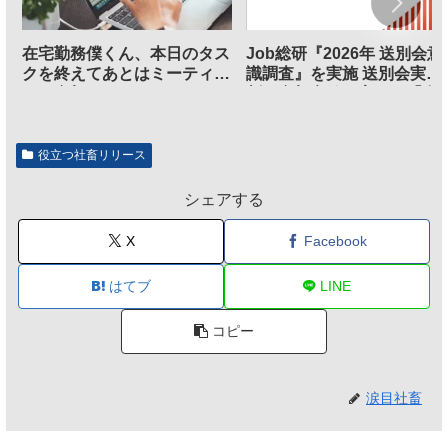
在宅勤務僕くん、本日のタス
Job総研『2026年 送別会意
クを終えてあとはミーティン
識調査』を実施 送別会実施
グに参加するだけとなる
割、参加意欲が高いも「自
のは不要」の声も
役立つ社畜リリース
シェアする
X
Facebook
はてブ
LINE
コピー
涙目社畜