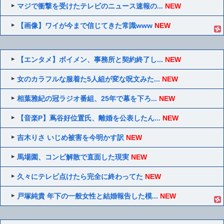
マジで衝撃を受けたテレビのニュース速報の...
NEW
【画像】ワイが今まで信じてきた常識www
NEW
【エンタメ】ボイメン、事務所と契約終了し...
NEW
女のカラフルな服着た5人組が変な呪文みた...
NEW
相葉雅紀の冠ラジオ番組、25年で幕を下ろ...
NEW
【音楽P】蔦谷好位置氏、離婚を公表したん...
NEW
吉木りさ いじめ被害を今明かす訳
NEW
馬場園、コンビ解散で直面した現実
NEW
久々にテレビ点けたら完全に終わってた
NEW
戸塚純貴 年下の一般女性と結婚報告した模...
NEW