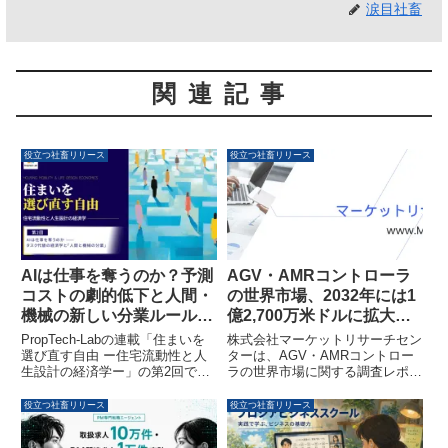
涙目社畜
関連記事
役立つ社畜リリース
役立つ社畜リリース
AIは仕事を奪うのか？予測
AGV・AMRコントローラ
コストの劇的低下と人間・
の世界市場、2032年には1
機械の新しい分業ルール｜
億2,700万米ドルに拡大予
PropTech-Lab
測
PropTech-Labの連載「住まいを
株式会社マーケットリサーチセン
選び直す自由 ー住宅流動性と人
ターは、AGV・AMRコントロー
生設計の経済学ー」の第2回で
ラの世界市場に関する調査レポー
は、AIが仕事に与える影響につい
トを発表しました。2025年の
て経済学的な視点から解説されて
4,712万米ドルから2032年には1
役立つ社畜リリース
役立つ社畜リリース
います。AIによる予測コストの低
億2,700万米ドルへの拡大が予測
下がもたらす社会の変化や、人間
されており、年平均成長率15.2％