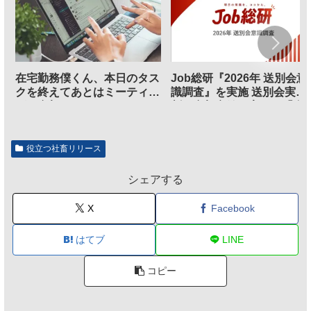
在宅勤務僕くん、本日のタス
Job総研『2026年 送別会意
クを終えてあとはミーティン
識調査』を実施 送別会実施
グに参加するだけとなる
割、参加意欲が高いも「自
のは不要」の声も
役立つ社畜リリース
シェアする
X
Facebook
はてブ
LINE
コピー