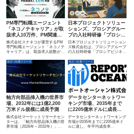
と機械の新たな分業のあり方につ
での成長が見込まれています。本
いて考察されています。
レポートでは、市場規模、市場動
向、セグメント別予測、関連企業
情報などが詳細に分析されていま
す。
PM専門転職エージェント
日本プロジェクトソリュー
「ネコノテキャリア」が取
ションズ、プロシアグルー
扱求人10万件、PM関連求
プの入社時研修「プロシア
人1万件を突破
ビジネススクール」を限定
株式会社スナネコが運営するPM
日本プロジェクトソリューション
公開
専門転職エージェント「ネコノテ
ズ株式会社は、プロシアグループ
キャリア」は、取扱求人総数が
の入社時研修「プロシアビジネス
10万件、PM関連求人が1万件を
スクール」の一部を、同社への入
突破したことを発表しました。サ
社を検討する方々向けに特別開放
役立つ社畜リリース
役立つ社畜リリース
ービス開始から半年でPM関連求
します。PMOやプロジェクトマ
人数が倍増し、事業を推進する人
ネージャーとしてのキャリア形成
材のキャリア選択肢が大幅に拡充
を考える方を対象に、2026年7月
されています。
16日開催回へ限定5名を無料招待
し、ビジネスにおけるキャリア形
成のテーマとして「ロゴス・パト
ス・エトス」を取り上げます。
軸方向部品挿入機の世界市
データセンターネットワー
場、2032年には1億2,200
キング市場、2035年まで
万米ドル規模に成長予測
に2205億米ドルに成長予
測 – クラウド最適化とAI対
株式会社マーケットリサーチセン
データセンターネットワーキング
応ネットワークが牽引
ターは、「軸方向部品挿入機の世
市場が2035年までに2205億米ド
界市場（2026年～2032年）」に
ルに達し、年平均成長率
関する調査資料を発表しました。
（CAGR）17.2％で成長すると予