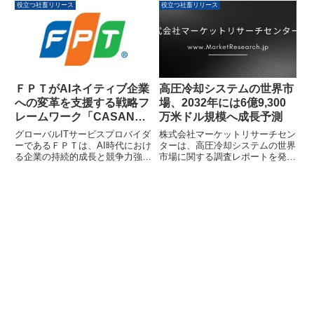
このレポートによると、世界の軸
測されています。この成長は、ク
役立つ社畜リリース
役立つ社畜リリース
方向部品挿入機市場は2025年の
ラウドサービスの需要増加、AIの
8,827万米ドルから2032年には1
導入拡大、そしてデジタルトラン
億2,200万米ドルに成長すると予
スフォーメーションの進展によっ
測されており、年平均成長率
て牽引されています。本記事で
（CAGR）は4.8%を見込んでい
は、市場の主要な動向、技術的進
ます。オンラインとオフラインの
歩、そして直面する課題について
セグメント別予測や関連企業情報
解説します。
ＦＰＴがAIネイティブ企業
高圧冷却システムの世界市
などが含まれており、電子機器製
への変革を支援する戦略フ
場、2032年には6億9,300
造における自動化、小型化、カス
レームワーク「CASAN」
万米ドル規模へ成長予測
タマイズといったトレンドが市場
を牽引していることが示されてい
を発表しました
グローバルITサービスプロバイダ
株式会社マーケットリサーチセン
ます。
ーであるＦＰＴは、AI時代におけ
ターは、高圧冷却システムの世界
る企業の持続的成長と競争力強化
市場に関する調査レポートを発表
を実現するため、独自の戦略フレ
しました。このレポートによる
ームワーク「CASAN」を発表し
と、市場は2025年の5億5,000万
ました。ＦＰＴジャパンホールデ
米ドルから2032年には6億9,300
ィングス株式会社は、このフレー
万米ドルに拡大し、年平均成長率
ムワークに基づき、企業のAI活用
（CAGR）3.4%で成長すると予
成熟度を5段階で評価し、組織全
測されています。水系、油系、ガ
体のAI変革を支援するソリューシ
ス系といったセグメント別の予測
ョンを提供します。
や主要企業の情報も盛り込まれて
います。