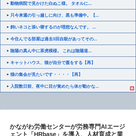
動物病院で見かけた白ぬこ様。 タオルに...
只今来週の引っ越しに向け、黒も準備中。【...
飼いネコと添い寝するのが理想なんです。 ...
今住んでる部屋は過去3回自殺があってその...
陰陽の真ん中に茶虎模様。 これは陰陽道...
キャットハウス、猫が自分で蓋をする【再】
猫の集会が見たいです・・・・【再】
入院数日前、夜中に目が覚めたら体が動かな...
かながわ労働センターが労務専門AIエージ
ェント「HRbase」を導入、人材育成と業