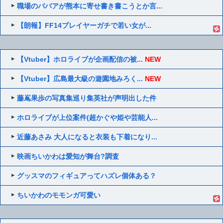
職場のババアが熊本に寄せ書き書こうとか言...
【朗報】FF14プレイヤーガチで若い女が...
【Vtuber】ホロライブが企画配信の被...
NEW
【Vtuber】広島最大級の遊園地みろく...
NEW
藤嶌果歩の写真集巡り集英社が声明出した件
ホロライブが上位案件(超かぐや姫や芸能人...
近藤あさみ 大人になると衣装も下着になり...
映画ちいかわは愛知が舞台?調査
グッスマのフィギュアってハズレ個体ある？
ちいかわのモモンガ可愛い