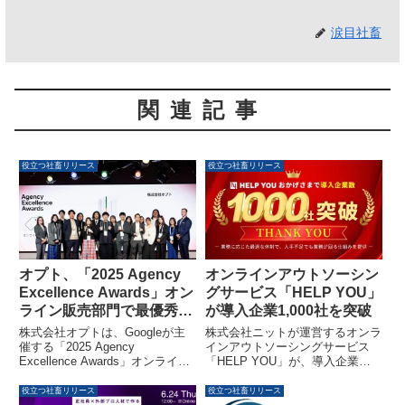
涙目社畜
関連記事
役立つ社畜リリース
役立つ社畜リリース
オプト、「2025 Agency
オンラインアウトソーシン
Excellence Awards」オン
グサービス「HELP YOU」
ライン販売部門で最優秀賞
が導入企業1,000社を突破
を受賞
株式会社オプトは、Googleが主
株式会社ニットが運営するオンラ
催する「2025 Agency
インアウトソーシングサービス
Excellence Awards」オンライン
「HELP YOU」が、導入企業数
販売部門において、国内で唯一最
1,000社を突破しました。人材不
優秀賞を受賞しました。Google
足や業務の属人化といった課題を
役立つ社畜リリース
役立つ社畜リリース
広告のP-MAXと自社計測ツール
抱える企業に対し、バックオフィ