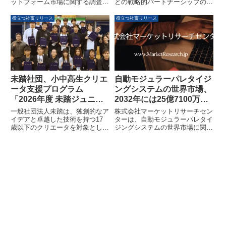
ットフォーム市場に関する調査レ
との戦略的パートナーシップのも
ポートを発表しました。本レポー
と、AIボイスレコーダー「TALIX
トによると、同市場は2026年か
& DingTalk A1 AIボイスレコーダ
役立つ社畜リリース
役立つ社畜リリース
ら2031年までに1億9,424万米ド
ー」の日本市場での販売を開始し
ル以上に拡大すると予測されてい
ました。本製品は、会議の録音か
ます。柔軟な働き方やリモートワ
ら議事録作成、要約、翻訳、タス
ークの需要増加を背景に、フリー
ク抽出までをAIで自動化し、企業
ランスプラットフォームは企業と
のDX推進と業務効率化を支援し
専門スキルを持つ個人をつなぐ重
ます。
要な役割を果たしています。
未踏社団、小中高生クリエ
自動モジュラーパレタイジ
ータ支援プログラム
ングシステムの世界市場、
「2026年度 未踏ジュニ
2032年には25億7100万米
ア」の募集を開始
ドル規模へ成長予測
一般社団法人未踏は、独創的なア
株式会社マーケットリサーチセン
イデアと卓越した技術を持つ17
ターは、自動モジュラーパレタイ
歳以下のクリエータを対象とした
ジングシステムの世界市場に関す
支援プログラム「2026年度 未踏
る調査資料を発表しました。この
ジュニア」の参加者募集を開始し
レポートによると、市場規模は
ました。本プログラムでは、メン
2025年の16億900万米ドルから
ターによる指導や最大50万円の
2032年には25億7100万米ドルに
開発資金提供を通じて、約6ヶ月
達し、年平均成長率（CAGR）
間の開発をサポートします。未来
7.1%で成長すると予測されてい
のIT人材育成を目指すこの機会
ます。
に、ぜひ応募をご検討ください。