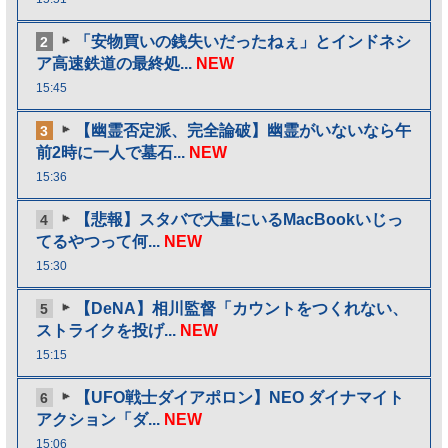
「安物買いの銭失いだったねぇ」とインドネシ
2
ア高速鉄道の最終処...
NEW
15:45
【幽霊否定派、完全論破】幽霊がいないなら午
3
前2時に一人で墓石...
NEW
15:36
【悲報】スタバで大量にいるMacBookいじっ
4
てるやつって何...
NEW
15:30
【DeNA】相川監督「カウントをつくれない、
5
ストライクを投げ...
NEW
15:15
【UFO戦士ダイアポロン】NEO ダイナマイト
6
アクション「ダ...
NEW
15:06