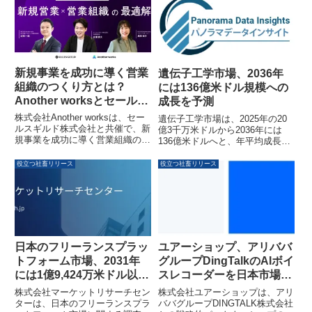
「ONE’s Data®」を組み合わせ
スからマーケティングまで多岐に
たLTV向上への取り組みが評価さ
わたる業務を支援し、コア業務へ
れたものです。
の集中を可能にしています。スピ
ーディな導入、柔軟なチーム体
制、幅広い対応領域などが支持さ
れ、スタートアップから大企業、
新規事業を成功に導く営業
遺伝子工学市場、2036年
官公庁まで幅広く活用されていま
組織のつくり方とは？
には136億米ドル規模への
す。
Another worksとセールス
成長を予測
ギルドが共催オンラインセ
株式会社Another worksは、セー
遺伝子工学市場は、2025年の20
ミナー開催
ルスギルド株式会社と共催で、新
億3千万米ドルから2036年には
規事業を成功に導く営業組織の構
136億米ドルへと、年平均成長率
築方法に関するオンラインセミナ
21.11％で拡大すると予測されて
ーを開催します。人材不足が深刻
います。医療、農業、産業バイオ
役立つ社畜リリース
役立つ社畜リリース
化する中で、正社員採用だけに頼
テクノロジー分野での需要増加が
らない、外部プロ人材の活用によ
この成長を牽引しており、遺伝子
る最適な組織づくりの方法につい
編集技術の進展や政府の支援も市
て、実例を交えて解説します。
場拡大に貢献する見込みです。
日本のフリーランスプラッ
ユアーショップ、アリババ
トフォーム市場、2031年
グループDingTalkのAIボイ
には1億9,424万米ドル以上
スレコーダーを日本市場で
に拡大予測
展開し、議事録・要約・翻
株式会社マーケットリサーチセン
株式会社ユアーショップは、アリ
訳を自動化
ターは、日本のフリーランスプラ
ババグループDINGTALK株式会社