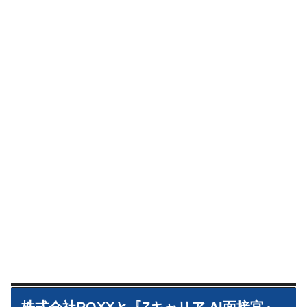
株式会社ROXXと『Zキャリア AI面接官』