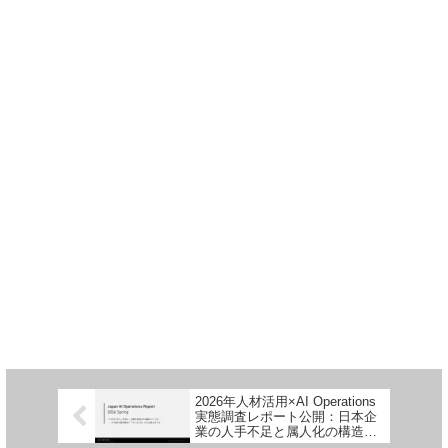
2026年人材活用×AI Operations
実態調査レポート公開：日本企
業の人手不足と属人化の構造的
問題を可視化