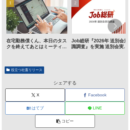
在宅勤務僕くん、本日のタス
Job総研『2026年 送別会意
クを終えてあとはミーティン
識調査』を実施 送別会実施
グに参加するだけとなる
割、参加意欲が高いも「自
のは不要」の声も
役立つ社畜リリース
シェアする
X
Facebook
はてブ
LINE
コピー