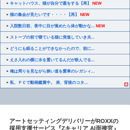
キャットハウス、猫が自分で蓋をする【再】
NEW
猫の集会が見たいです・・・・【再】
NEW
入院数日前、夜中に目が覚めたら体が動かな...
NEW
ストーブの前で寝ている猫に突進していき夫...
どうにも眠ることができなかったので、前に...
えさ入れの横に水を置いてるんだが飲んでる...
俺は周りを見ながら狭い道を愛車のレガシィ...
私、ＰＣで動画鑑賞中。 弟、背後のコタ...
アートセッティングデリバリーがROXXの
採用支援サービス『Zキャリア AI面接官』