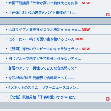
米国下院議員「外食が高い？負け犬どもお前...
NEW
【画像】Z世代の若者のバイト事情がこれ…...
ホロライブと集英社がコラボ決定ｗｗｗｗｗ...
NEW
にゃーにゃー鳴く可愛い生き物いるじゃん
NEW
【疑問】海外のワンピースのキャラ強さラン...
NEW
同じグループ内でガチで見分け付かないアイ...
普通のアラサー男性ってどんな音楽聞くの？
令和8年8月8日 芸能界で吉報続々ってニ...
4大ネットのスラム ヤフーニュースコメン...
【悲報】既婚男性「子供可愛いすぎｗ(嘘だ...