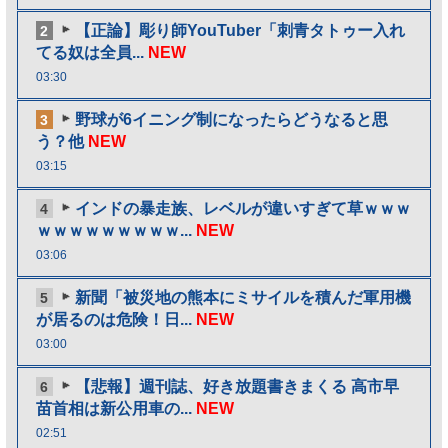
【正論】彫り師YouTuber「刺青タトゥー入れ
2
てる奴は全員...
NEW
03:30
野球が6イニング制になったらどうなると思
3
う？他
NEW
03:15
インドの暴走族、レベルが違いすぎて草ｗｗｗ
4
ｗｗｗｗｗｗｗｗｗ...
NEW
03:06
新聞「被災地の熊本にミサイルを積んだ軍用機
5
が居るのは危険！日...
NEW
03:00
【悲報】週刊誌、好き放題書きまくる 高市早
6
苗首相は新公用車の...
NEW
02:51