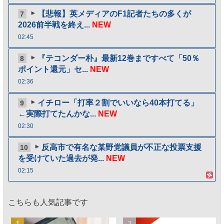
【悲報】英メディアのF1記者たちの多くが
7
2026前半戦を終え...
NEW
02:45
『テコンダー朴』最新12巻まですべて「50％
8
ポイント還元」セ...
NEW
02:36
イチロー「打率２割でいいなら40本打てる」
9
←実際打てたんかな...
NEW
02:30
反高市で有名な某野党議員が不正な投票支援
10
を受けていた過去が発...
NEW
02:15
こちらも人気記事です