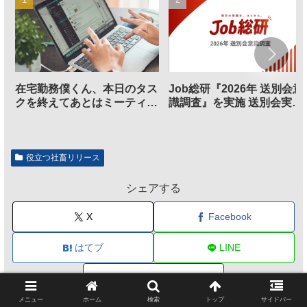
在宅勤務僕くん、本日のタス
Job総研『2026年 送別会意
クを終えてあとはミーティン
識調査』を実施 送別会実施
グに参加するだけとなる
割、参加意欲が高いも「自
のは不要」の声も
役立つ社畜リリース
シェアする
X
Facebook
はてブ
LINE
コピー
メニュー
ホーム
検索
トップ
サイドバー