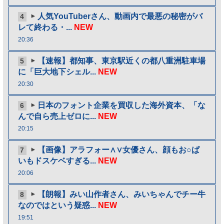
人気YouTuberさん、動画内で最悪の秘密がバ
4
レて終わる・...
NEW
20:36
【速報】都知事、東京駅近くの都八重洲駐車場
5
に「巨大地下シェル...
NEW
20:30
日本のフォント企業を買収した海外資本、「な
6
んで自ら売上ゼロに...
NEW
20:15
【画像】アラフォー∧∨女優さん、顔もお○ぱ
7
いもドスケベすぎる...
NEW
20:06
【朗報】みい山作者さん、みいちゃんでチー牛
8
なのではという疑惑...
NEW
19:51