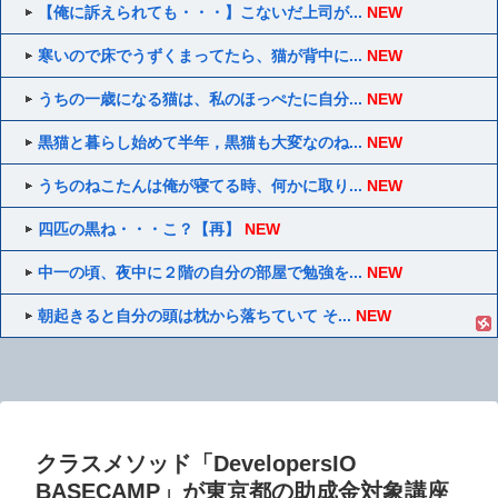
【俺に訴えられても・・・】こないだ上司が...
NEW
寒いので床でうずくまってたら、猫が背中に...
NEW
うちの一歳になる猫は、私のほっぺたに自分...
NEW
黒猫と暮らし始めて半年，黒猫も大変なのね...
NEW
うちのねこたんは俺が寝てる時、何かに取り...
NEW
四匹の黒ね・・・こ？【再】
NEW
中一の頃、夜中に２階の自分の部屋で勉強を...
NEW
朝起きると自分の頭は枕から落ちていて そ...
NEW
クラスメソッド「DevelopersIO
BASECAMP」が東京都の助成金対象講座