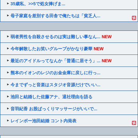
35歳私、>>5で処女捧げま...
母子家庭を差別する田舎で俺たちは「貧乏人...
弱者男性を自殺させるのは実は難しい事なん...
NEW
今年解散したお笑いグループがかなり豪華
NEW
最近のアイドルってなんか「普通に居そう」...
NEW
熊本のイオンのレジのお金金庫に戻しに行っ...
今までずっと音楽はスタジオ音源だけでいい...
池田と結婚した佐藤アナ、退社理由を語る
音羽紀香 お股ぱっくりマッサージがいいで...
レインボー池田結婚 コント内発表