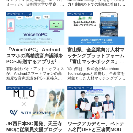
ミー」が、旧帝国大学や早慶、海
力と制約の下での制御に着目した
外トップ大学などへ進学したIB卒
「意思決定・成長・統制の構造モ
業生10名による無料進路相談会
デル」に関する研究が、国際学会
役立つ社畜リリース
役立つ社畜リリース
を、日本国内のIB認定校10校で
ISSS 2026に採択されたことを発
順次開催します。IBスコアの活用
表しました。この研究は、表面的
法や志望校選び、出願エッセイ対
な成長の裏で脆さが蓄積する「構
策など、リアルな体験談が共有さ
造ドリフト」という現象を明らか
れる予定です。
にし、AI活用におけるガバナンス
設計など、現代の事業運営におけ
る複雑な課題解決に貢献するもの
「VoiceToPC」 Android
富山県、全産業向け人材マ
です。
スマホの高精度音声認識を
ッチングプラットフォーム
PCへ転送するアプリが登
「富山マッチボックス」を
場
2026年7月1日にサービス
有限会社パオ・アット・オフィス
富山県は、株式会社Matchbox
開始
が、Androidスマートフォンの高
Technologiesと連携し、全産業を
精度な音声認識をPCへ直接入力
対象とした人材マッチングプラッ
できるアプリ「VoiceToPC」を
トフォーム「富山マッチボック
Google Playで公開しました。
ス」を2026年7月1日にサービス
役立つ社畜リリース
役立つ社畜リリース
PixelやGalaxyのオンデバイス音
開始します。農業分野での成功を
声認識を活用し、高い精度とセキ
受け、県内の人材不足解消と多様
ュリティを両立しながら、月額
な働き方の創出を目指します。
300円で利用可能です。
JR西日本SC開発、天王寺
ワークアカデミー、ベトナ
MIOに従業員支援プログラ
ム名門UEFと三者間MOU