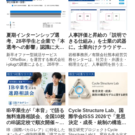
夏期インターンシップ選
人事評価と昇給の「説明で
考、28卒学生と企業で「本
きる仕組み」を士業の武器
選考への影響」認識に大き
に。士業向けクラウドサー
なギャップ
ビス「PROSTEP」が2026
新卒オファー型就活サービス
岩根事務所／有限会社熊本経営労
年5月7日に正式リリースさ
「OfferBox」を運営する株式会社
務センターは、社労士・弁護士・
i-plugの調査によると、28卒学生
税理士など、人事顧問を担う士業
れました
の約9割が夏期インターンシップ
向けのクラウドサービス
の選考結果が本選考に影響すると
「PROSTEP（プロステップ）」
役立つ社畜リリース
役立つ社畜リリース
考えている一方で、企業の半数以
を2026年5月7日に正式リリース
上は影響しないと回答しており、
しました。中小企業の人事評価制
意識のギャップが明らかになりま
度や昇給制度の整備を支援し、士
した。学生の99.0%が夏期インタ
業の顧問価値向上に貢献します。
ーンシップへの参加を希望し、内
限定100社向けのリリース記念キ
定直結への期待も高いことが示さ
ャンペーンも実施中です。
れています。
IB卒業生が「本音」で語る
Cycle Structure Lab、国
無料進路相談会、全国10校
際学会ISSS 2026で「意思
のIB認定校で順次開催～IB
決定・成長・統制の構造モ
アカデミーが参加校を募集
デル」に関する研究発表へ
IB（国際バカロレア）に特化した
独立研究プロジェクトCycle
～
オンライン個別指導塾「IBアカデ
Structure Labは、変化を生み出す