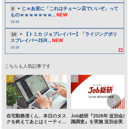
じゃあ逆に「これはチェーン店でいいぞ」って
9
ものｗｗｗｗｗｗｗ...
NEW
19:45
【トミカ ジョブレイバー】「ライジングポリ
10
スブレイバーZER...
NEW
19:30
こちらも人気記事です
在宅勤務僕くん、本日のタス
Job総研『2026年 送別会意
クを終えてあとはミーティン
識調査』を実施 送別会実施
グに参加するだけとなる
割、参加意欲が高いも「自