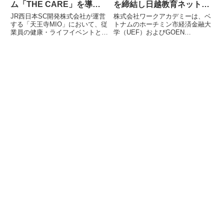
ム「THE CARE」を導入 –
を締結し日越教育ネットワ
ルクア大阪での実績を拡張
ークを拡大
JR西日本SC開発株式会社が運営
株式会社ワークアカデミーは、ベ
し、商業施設全体で人的資
する「天王寺MIO」において、従
トナムのホーチミン市経済金融大
業員の健康・ライフイベントと仕
学（UEF）およびGOEN
本経営を推進
事の両立を支援するプログラム
Business Trainingと、教育・イノ
「THE CARE」が導入されまし
ベーション・人材育成に関する三
た。この取り組みは、「ルクア大
者間覚書（MOU）を締結しまし
阪」での成功実績を基に拡張さ
た。これにより、ホーチミン経済
れ、商業施設全体の人的資本経営
大学（UEH）、ホーチミン市工
を強化するものです。オンライン
科大学（HUTECH）に続く3大学
相談窓口や情報提供を通じて、従
目の連携が実現し、日本とベトナ
業員が安心して働き続けられる環
ムを結ぶ人材育成プラットフォー
境づくりを目指します。
ムの構築がさらに強化されます。