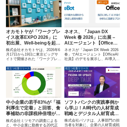
の感謝を伝えるとともに、企業文
の内に移転することを発表しまし
化の醸成と働きがいのある職場環
た。新オフィスはJR東京駅丸の
境づくりを目指す、家族参加型の
内南口から徒歩2分の好立地で、
新しい取り組みです。
全国の中堅・中小企業の経営課題
をワンストップで解決する体制を
強化します。
オカモトヤが「ワークプレ
ネオス、「Japan DX
イス改革EXPO 2026」に
Week 春 2026」に出展 –
初出展、Well-beingを起点
AIエージェント【OfficeAI
とした次世代オフィスを提
社員】デモとAI導入実践書
株式会社オカモトヤは、2026年6
ネオスが「Japan DX Week 2026
案
を限定配布
月17日から19日に東京ビッグサ
春」でAIエージェント【OfficeAI
イトで開催された「ワークプレイ
社員】のデモを展示し、AI導入の
ス改革EXPO 2026」に初出展
失敗談から学ぶ実践書『AI しく
し、Well-being環境構築カンパニ
じりひとり情シス』を限定配布す
役立つ社畜リリース
役立つ社畜リリース
ーとしての知見に基づいた次世代
ることを発表しました。
オフィスづくりソリューションを
紹介しました。
ソフトバンクの実践事例か
中小企業の若手83%が「福
ら学ぶ！AI時代の人材育成
利厚生で定着」と回答、食
戦略とデジタル人材育成ウ
事補助の非課税枠倍増が
ェビナー開催
「第三の賃上げ」に
株式会社パソナは、人事部門の担
株式会社ミツモアの調査による
当者を対象に、企業の人材育成戦
と、中小企業に勤務する20代正