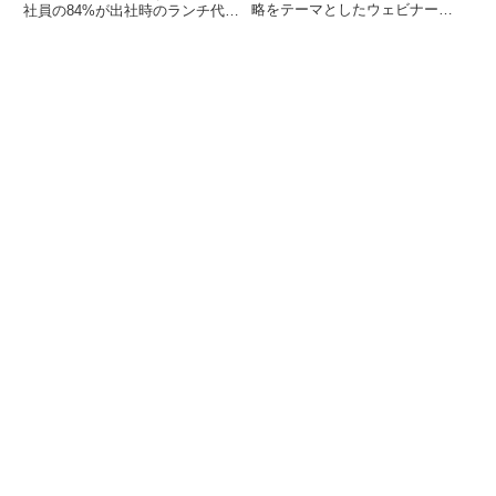
略をテーマとしたウェビナー
社員の84%が出社時のランチ代を
「PASONA HR UPDATE - DEEP
負担に感じ、4人に1人が昼食を
TALK ソフトバンクの人材育成戦
抜く実態が明らかになりました。
略とAI時代のデジタル人材育成ウ
一方で、83%の若手が「福利厚生
ェビナー」を2026年5月20日にオ
が充実していれば基本給が大きく
ンラインで開催します。本ウェビ
上がらなくても働き続ける」と回
ナーでは、ソフトバンク株式会社
答しており、福利厚生、特に
の足立竜治氏が登壇し、全社員の
2026年4月に非課税枠が倍増する
デジタルリテラシー定着とAI活用
食事補助が、中小企業の人材定着
支援の背景やプロセスについて紹
における「第三の賃上げ」として
介します。
注目されています。