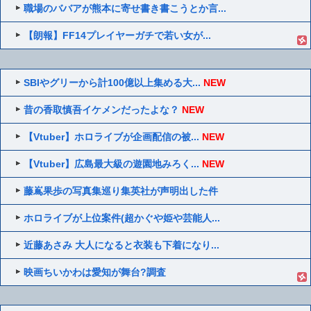
職場のババアが熊本に寄せ書き書こうとか言...
【朗報】FF14プレイヤーガチで若い女が...
SBIやグリーから計100億以上集める大...
NEW
昔の香取慎吾イケメンだったよな？
NEW
【Vtuber】ホロライブが企画配信の被...
NEW
【Vtuber】広島最大級の遊園地みろく...
NEW
藤嶌果歩の写真集巡り集英社が声明出した件
ホロライブが上位案件(超かぐや姫や芸能人...
近藤あさみ 大人になると衣装も下着になり...
映画ちいかわは愛知が舞台?調査