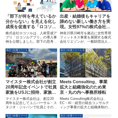
「部下が何を考えているか
出産・結婚後もキャリアを
分からない」を見える化し
諦めない新しい働き方を実
成長を促進する「ロコソル
現。女性97%の株式会社リ
アプリ」、継続利用率81%
エゾンが「ホワイト企業認
株式会社ロコソルは、人材育成ア
神奈川県川崎市を拠点に女性専用
の導入事例を公開
定」を取得
プリ「ロコソルアプリ」の導入事
フィットネス事業を展開する株式
例を公開しました。部下の思考の
会社リエゾンが、一般財団法人日
見える化や成長促進に貢献し、1
本次世代企業普及機構（ホワイト
年後の継続利用率81%を達成して
財団）より2026年3月1日付で
役立つ社畜リリース
役立つ社畜リリース
います。
「ホワイト企業認定」を受けまし
た。女性が多数を占める組織にお
いて、ライフステージに応じた柔
軟な働き方やキャリア継続支援を
推進し、社員がやりがいを持って
働ける環境を整備している点が評
価されています。
マイスター株式会社が創立
Meets Consulting、事業
20周年記念イベントで社員
拡大と組織強化のため東
家族をUSJに招待、家族へ
京・丸の内へ事務所移転
の感謝を形に
マイスター株式会社は、創立20
Meets Consulting株式会社は、
周年を記念してユニバーサル・ス
EC・AI・経営の統合コンサルテ
タジオ・ジャパンで社員とその家
ィング事業の拡大と組織体制の強
族を招いた社内イベントを開催し
化を目指し、2026年5月7日付で
ました。働く社員を支える家族へ
本社オフィスを東京都千代田区丸
役立つ社畜リリース
役立つ社畜リリース