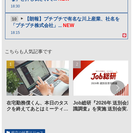
18:30
【朗報】プチプチで有名な川上産業、社名を
10
「プチプチ株式会社」...
NEW
18:15
こちらも人気記事です
在宅勤務僕くん、本日のタス
Job総研『2026年 送別会意
クを終えてあとはミーティン
識調査』を実施 送別会実施
グに参加するだけとなる
割、参加意欲が高いも「自
のは不要」の声も
役立つ社畜リリース