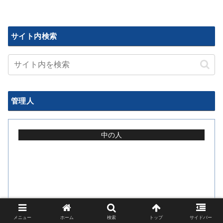
サイト内検索
管理人
中の人
涙目社畜
メニュー
ホーム
検索
トップ
サイドバー
波乱万丈紆余曲折の遍歴から、彷徨える社畜の皆さん