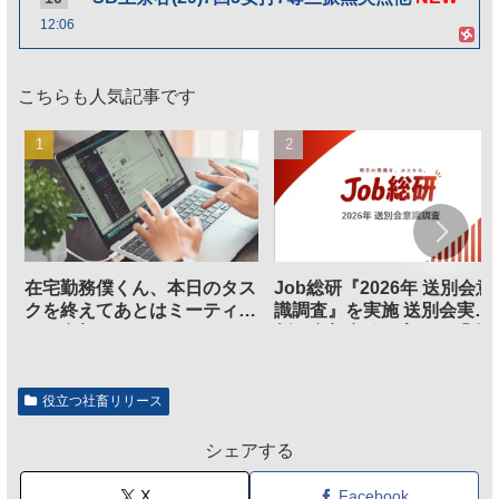
12:06
こちらも人気記事です
在宅勤務僕くん、本日のタス
Job総研『2026年 送別会意
クを終えてあとはミーティン
識調査』を実施 送別会実施
グに参加するだけとなる
割、参加意欲が高いも「自
のは不要」の声も
役立つ社畜リリース
シェアする
X
Facebook