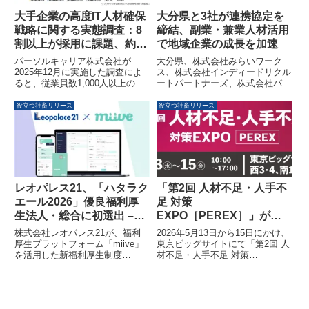
としての強みが挙げられます。豊
大手企業の高度IT人材確保
大分県と3社が連携協定を
富な教材コンテンツ、スキルマッ
戦略に関する実態調査：8
締結、副業・兼業人材活用
プ構築支援、人材開発支援コンサ
割以上が採用に課題、約6
で地域企業の成長を加速
ルティング、運用代行支援といっ
たサービスを組み合わせ、企業の
割が外部人材活用を継続・
パーソルキャリア株式会社が
大分県、株式会社みらいワーク
持続的な成長と従業員の自律的な
拡大意向
2025年12月に実施した調査によ
ス、株式会社インディードリクル
キャリア開発をサポートしていま
ると、従業員数1,000人以上の大
ートパートナーズ、株式会社パソ
す。また、LMS活用を解説する
手企業において、高度IT人材の正
ナJOB HUBの4者が、副業・兼業
無料ウェビナーも定期開催中で
社員採用に8割以上が課題や危機
人材の活用促進に向けた連携協定
役立つ社畜リリース
役立つ社畜リリース
す。
感を感じています。採用コストの
（MOU）を締結しました。この
上昇や応募不足が主な理由です。
協定により、官民連携で地域企業
一方で、業務委託やフリーランス
の経営課題解決と成長を支援し、
などの外部高度IT人材を活用して
多様な働き方の実現を目指しま
いる企業の約6割が、今後もその
す。
活用を継続・拡大したいと考えて
いることが明らかになりました。
レオパレス21、「ハタラク
「第2回 人材不足・人手不
特に「プロジェクトマネジメン
エール2026」優良福利厚
足 対策
ト」や「IT戦略策定」の領域で外
生法人・総合に初選出 –
EXPO［PEREX］」が東
部人材の活用が有効とされていま
す。また、IT関連の優先テーマと
miive活用で従業員エンゲ
京ビッグサイトで開催、解
株式会社レオパレス21が、福利
2026年5月13日から15日にかけ、
しては「AI・データ分析活用」
ージメント向上
決策と学びの場を提供
厚生プラットフォーム「miive」
東京ビッグサイトにて「第2回 人
「セキュリティ強化」「生成AIの
を活用した新福利厚生制度
材不足・人手不足 対策
企業適用」が上位を占めていま
「Life+」の導入により、「ハタ
EXPO［PEREX］」が開催され
す。
ラクエール2026」の「優良福利
ます。本イベントでは、人材・人
厚生法人・総合」に初めて選出さ
手不足の課題に対する多角的なソ
れました。従業員の多様な働き方
リューションが紹介され、業界の