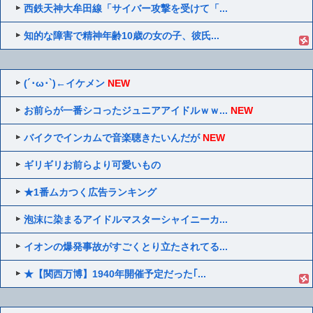
西鉄天神大牟田線「サイバー攻撃を受けて「...
知的な障害で精神年齢10歳の女の子、彼氏...
(´･ω･`)←イケメン
NEW
お前らが一番シコったジュニアアイドルｗｗ...
NEW
バイクでインカムで音楽聴きたいんだが
NEW
ギリギリお前らより可愛いもの
★1番ムカつく広告ランキング
泡沫に染まるアイドルマスターシャイニーカ...
イオンの爆発事故がすごくとり立たされてる...
★【関西万博】1940年開催予定だった｢...