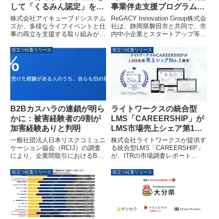
して「くるみん認定」を取
事業伴走支援プログラムを
得
開始
株式会社アイキューブドシステム
ReGACY Innovation Group株式会
ズが、多様なライフイベントと仕
社は、静岡県磐田市と共同で、市
事の両立を支援する取り組みが評
内中小企業とスタートアップ等に
価され、厚生労働省が認定する
よる新事業創出・実証プロジェク
「くるみん認定」を取得しまし
トを支援する共創型補助金・伴走
役立つ社畜リリース
役立つ社畜リリース
た。柔軟な働き方を実現する職場
支援プログラムの募集を開始しま
づくりを通じて、社員が長期的に
した。最大100万円の補助金と伴
キャリアを築ける環境を提供して
走支援により、事業開発を加速さ
います。
せ、市内における新産業のクラス
ター構築を目指します。
B2Bカスハラの連鎖が明ら
ライトワークスの統合型
かに：被害経験者の9割が
LMS「CAREERSHIP」が
加害経験ありと判明
LMS市場売上シェア第1位
を獲得
一般社団法人日本リスクコミュニ
株式会社ライトワークスが提供す
ケーション協会（RCIJ）の調査
る統合型LMS「CAREERSHIP」
により、企業間取引におけるB2B
が、ITRの市場調査レポート
カスハラが被害者から加害者へと
「ITR Market View：人材管理市
連鎖する「構造的な病理」である
場2026」において、LMS市場の
役立つ社畜リリース
役立つ社畜リリース
ことが明らかになりました。被害
ベンダー別売上金額シェアで第1
経験者の93%が自身も強い要求を
位を獲得しました。多くの企業に
した経験があり、法規制だけでは
選ばれる理由として、高度で複雑
根本解決しないという現場の声も
な学習管理ニーズを網羅し、経営
浮き彫りになっています。
戦略に連動した人材育成を可能に
する統合型学習プラットフォーム