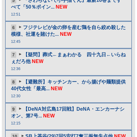
『さわらないで小手指くん』最新16巻まです
5
べて「50％ポイン...
NEW
12:51
フジテレビが金の卵を産む鶏を自ら絞め殺した
6
模様、社運を賭けた...
NEW
12:45
【疑問】葬式←まぁわかる 四十九日←いらね
7
ぇだろ他
NEW
12:36
【避難所】キッチンカー、から揚げや麺類提供
8
40代女性「最高...
NEW
12:30
【DeNA対広島17回戦】DeNA・エンカーナシ
9
オン、第7号...
NEW
12:15
SB上茶谷(29)7回5安打7奪三振無失点他
NEW
10