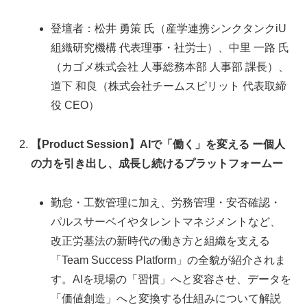
登壇者：松井 勇策 氏（産学連携シンクタンクiU
組織研究機構 代表理事・社労士）、中里 一路 氏
（カゴメ株式会社 人事総務本部 人事部 課長）、
道下 和良（株式会社チームスピリット 代表取締
役 CEO）
【Product Session】AIで「働く」を変える ー個人
の力を引き出し、成長し続けるプラットフォームー
勤怠・工数管理に加え、労務管理・安否確認・
パルスサーベイやタレントマネジメントなど、
改正労基法の新時代の働き方と組織を支える
「Team Success Platform」の全貌が紹介されま
す。AIを現場の「習慣」へと変容させ、データを
「価値創造」へと変換する仕組みについて解説