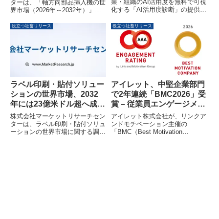
業・組織のAI活用度を無料で可視
ターは、「軸方向部品挿入機の世
化する「AI活用度診断」の提供を
界市場（2026年～2032年）」に
2026年2月28日より開始しまし
関する調査資料を発表しました。
た。全27問の設問に回答するだ
このレポートによると、世界の軸
役立つ社畜リリース
役立つ社畜リリース
けで、自社のAI活用状況を多角的
方向部品挿入機市場は2025年の
に可視化した診断レポートが即時
8,827万米ドルから2032年には1
メールで送付されます。
億2,200万米ドルに成長すると予
測されており、年平均成長率
（CAGR）は4.8%を見込んでい
ます。オンラインとオフラインの
セグメント別予測や関連企業情報
ラベル印刷・貼付ソリュー
アイレット、中堅企業部門
などが含まれており、電子機器製
ションの世界市場、2032
で2年連続「BMC2026」受
造における自動化、小型化、カス
年には23億米ドル超へ成長
賞 – 従業員エンゲージメン
タマイズといったトレンドが市場
を牽引していることが示されてい
予測
トの高さが評価
株式会社マーケットリサーチセン
アイレット株式会社が、リンクア
ます。
ターは、ラベル印刷・貼付ソリュ
ンドモチベーション主催の
ーションの世界市場に関する調査
「BMC（Best Motivation
レポートを発表しました。この市
Company Award）2026」の中堅
場は2025年の15億7,800万米ドル
企業部門において、2年連続で受
から2032年には23億7,200万米ド
賞しました。年間100名以上の採
ルに成長すると予測されており、
用を継続しながら、高い従業員エ
年平均成長率（CAGR）6.1%で
ンゲージメントを維持・向上させ
拡大する見込みです。
ている組織力が日本トップレベル
であることが改めて証明されまし
た。