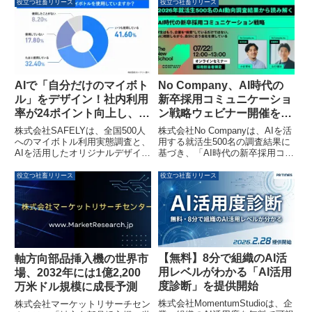
や玉手箱など全27種類のテスト
により、応募者とのミスマッチを
役立つ社畜リリース
役立つ社畜リリース
に対応し、問題演習からAI解説、
防止し、業務理解と運用品質の向
企業別出題傾向検索まで、Webテ
上を目指します。
スト対策の全プロセスを1サイト
で完結できます。
AIで「自分だけのマイボト
No Company、AI時代の
ル」をデザイン！社内利用
新卒採用コミュニケーショ
率が24ポイント向上し、習
ン戦略ウェビナー開催を発
慣化の壁を乗り越える
表
株式会社SAFELYは、全国500人
株式会社No Companyは、AIを活
へのマイボトル利用実態調査と、
用する就活生500名の調査結果に
AIを活用したオリジナルデザイン
基づき、「AI時代の新卒採用コミ
マイボトルの社内配布実験を実施
ュニケーション戦略」と題したウ
しました。その結果、「洗うのが
ェビナーを2026年7月22日に開催
役立つ社畜リリース
役立つ社畜リリース
面倒」「重い」といった習慣化の
します。本ウェビナーでは、AIネ
壁に対し、「自分で作ったデザイ
イティブ世代の学生の行動変化
ンへの愛着」が強い動機となり、
と、企業側が採用広報、選考体
社内利用率が50.0％から73.9％へ
験、内定者フォローをどのように
と大幅に向上したことを発表しま
見直すべきかについて、実践的な
した。
ヒントを提供します。
【無料】8分で組織のAI活
軸方向部品挿入機の世界市
用レベルがわかる「AI活用
場、2032年には1億2,200
度診断」を提供開始
万米ドル規模に成長予測
株式会社MomentumStudioは、企
株式会社マーケットリサーチセン