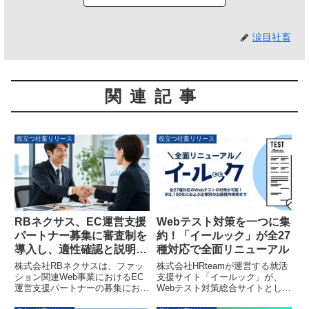
涙目社畜
関連記事
役立つ社畜リリース
役立つ社畜リリース
Webテスト対策を一つに集
RBネクサス、EC運営支援
約！「イールック」が全27
パートナー募集に審査制を
種対応で全面リニューアル
導入し、適性確認と説明体
制を強化
株式会社HRteamが運営する就活
株式会社RBネクサスは、ファッ
支援サイト「イールック」が、
ション関連Web事業におけるEC
Webテスト対策総合サイトとして
運営支援パートナーの募集におい
全面リニューアルしました。SPI
て、審査制を導入しました。これ