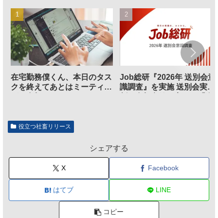
在宅勤務僕くん、本日のタス
Job総研『2026年 送別会意
クを終えてあとはミーティン
識調査』を実施 送別会実施
グに参加するだけとなる
割、参加意欲が高いも「自
のは不要」の声も
役立つ社畜リリース
シェアする
X
Facebook
はてブ
LINE
コピー