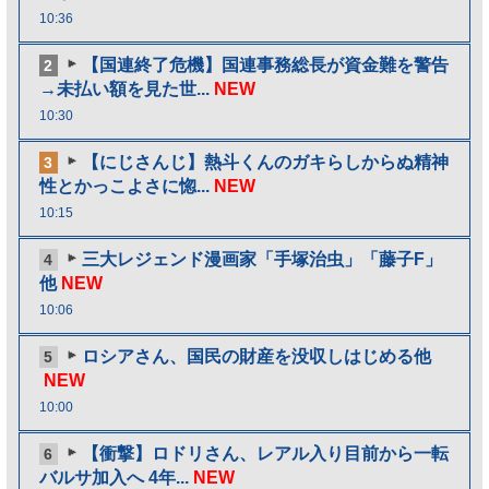
10:36
【国連終了危機】国連事務総長が資金難を警告
2
→未払い額を見た世...
NEW
10:30
【にじさんじ】熱斗くんのガキらしからぬ精神
3
性とかっこよさに惚...
NEW
10:15
三大レジェンド漫画家「手塚治虫」「藤子F」
4
他
NEW
10:06
ロシアさん、国民の財産を没収しはじめる他
5
NEW
10:00
【衝撃】ロドリさん、レアル入り目前から一転
6
バルサ加入へ 4年...
NEW