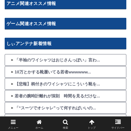
アニメ関連オススメ情報
ゲーム関連オススメ情報
しぃアンテナ新着情報
「半袖のワイシャツはおじさんっぽい」言わ...
10万とかする靴履いてる若者wwwwww...
【悲報】柄付きのワイシャツにこういう靴を...
若者の腕時計離れが深刻 時間を見るだけな...
「“スーツでオシャレ”って何すればいいの...
そこそこいい値段するジーパン買おうか迷っ...
メニュー
ホーム
検索
トップ
サイドバー