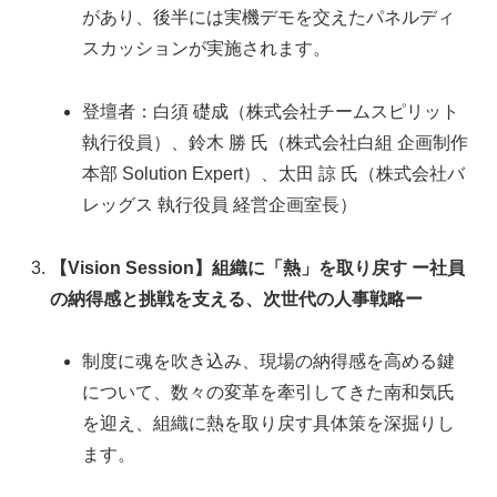
があり、後半には実機デモを交えたパネルディ
スカッションが実施されます。
登壇者：白須 礎成（株式会社チームスピリット
執行役員）、鈴木 勝 氏（株式会社白組 企画制作
本部 Solution Expert）、太田 諒 氏（株式会社バ
レッグス 執行役員 経営企画室長）
【Vision Session】組織に「熱」を取り戻す ー社員
の納得感と挑戦を支える、次世代の人事戦略ー
制度に魂を吹き込み、現場の納得感を高める鍵
について、数々の変革を牽引してきた南和気氏
を迎え、組織に熱を取り戻す具体策を深掘りし
ます。