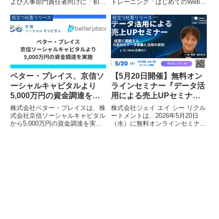
よび人事部門責任者向けに「初任
トレーニング「はじめてのWebマ
てのWebマーケティング・
給30万円時代に中小企業が生き
ーケティング・DXスキル養成科
DXスキル養成科B-10」
残るための賃金カーブ設計」セミ
B-10」（2026年9月18日開講・4
役立つ社畜リリース
役立つ社畜リリース
ナーを、2026年4月20日に愛知、
か月訓練）の受講生を2026年8月
24日に大阪、28日に東京で開催
4日（火）より募集開始します。
します。本セミナーでは、初任給
未経験者も歓迎し、短期集中で即
30万円を前提としつつ、人件費
戦力となるDX人材を育成しま
破綻を回避し、全社的な賃金バラ
す。
ンスを維持するための具体的な賃
金カーブ設計について解説いたし
ベター・プレイス、京信ソ
【5月20日開催】無料オン
ます。
ーシャルキャピタルより
ラインセミナー『データ活
5,000万円の資金調達を実
用による売上UPセミナー -
施 中小企業の「お金の福
経営に直結する効果的なデ
株式会社ベター・プレイスは、株
株式会社ジェイ エイ シー リクル
利厚生」普及を加速
ータ収集と活用の実践- (主
式会社京信ソーシャルキャピタル
ートメントは、2026年5月20日
から5,000万円の資金調達を実施
（水）に無料オンラインセミナー
にBtoC企業向け）』
しました。この資金調達は、「福
『データ活用による売上UPセミ
祉はぐくみ企業年金基金」の普及
ナー -経営に直結する効果的なデ
を加速し、中小企業で働く人々の
ータ収集と活用の実践- (主に
資産形成を支援するとともに、地
BtoC企業向け）』を開催しま
域社会への貢献を目指す戦略的な
す。本セミナーでは、小売・EC
パートナーシップとして位置付け
ビジネスで売上向上に直結するデ
られています。調達資金はサービ
ータ活用法を実例を交えて解説
ス基盤の拡充や人材採用の強化に
し、経営に活かすための効果的な
充てられます。
データ収集・活用の考え方を学ぶ
ことができます。