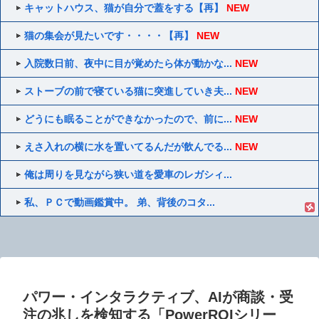
キャットハウス、猫が自分で蓋をする【再】
NEW
猫の集会が見たいです・・・・【再】
NEW
入院数日前、夜中に目が覚めたら体が動かな...
NEW
ストーブの前で寝ている猫に突進していき夫...
NEW
どうにも眠ることができなかったので、前に...
NEW
えさ入れの横に水を置いてるんだが飲んでる...
NEW
俺は周りを見ながら狭い道を愛車のレガシィ...
私、ＰＣで動画鑑賞中。 弟、背後のコタ...
パワー・インタラクティブ、AIが商談・受
注の兆しを検知する「PowerROIシリー