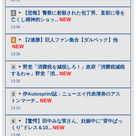
【悲報】警察に射殺された包丁男、直前に母を
2
亡くし精神的ショッ...
NEW
13:45
【2連勝】巨人ファン集合【ダルベック】他
3
NEW
13:36
野党「消費税を減税しろ！」政府「消費税減税
4
するわｗ」野党「消...
NEW
13:30
伊Autosprint誌：ニューエイ代表渾身のアス
5
トンマーチ...
NEW
13:15
【驚愕】田中みな実さん、妊娠中に“背中ぱっ
6
くり”ドレス＆10...
NEW
13:06