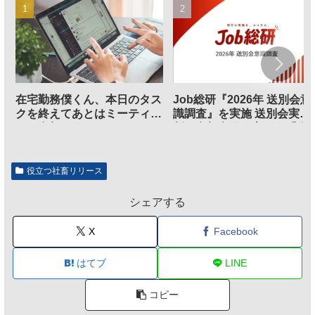
在宅勤務僕くん、本日のタス
Job総研『2026年 送別会意
クを終えてあとはミーティン
識調査』を実施 送別会実施
グに参加するだけとなる
割、参加意欲が高いも「自
のは不要」の声も
役立つ社畜リリース
シェアする
X
Facebook
はてブ
LINE
コピー