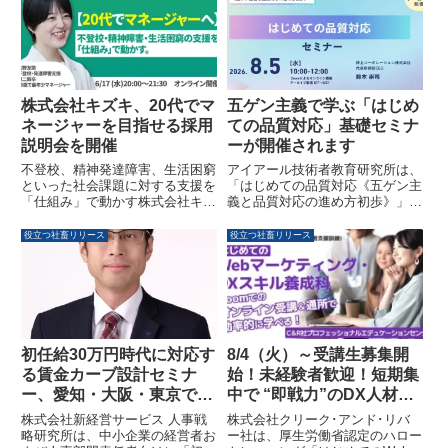
の4階層向けコンテンツと理解度
た。採用や外部委託とは異なる新
チェックテストを完備し、組織全
しいソリューションで、必要な機
体の成長を支援します。
能を必要な分だけ、経験豊富なプ
ロフェッショナルチームが支援し
ます。
株式会社キズキ、20代でマ
五ゲン主義で学ぶ「はじめ
ネージャーを目指せる採用
ての品質対応」基礎セミナ
説明会を開催
ーが開催されます
不登校、精神発達障害、生活困窮
アイアール技術者教育研究所は、
といった社会課題に対する支援を
「はじめての品質対応《五ゲン主
「仕組み」で動かす株式会社キズ
義と品質対応の進め方初歩》」と
キが、20代でのマネージャー昇
題したオンラインセミナーを開催
格も可能な中途採用説明会を開催
します。本セミナーでは、品質不
役立つ社畜リリース
役立つ社畜リリース
します。支援とビジネス成長を両
具合への対応における属人化の課
立させたい方、キャリアアップを
題を解決し、再現性のあるプロセ
目指す方におすすめです。
スとして品質対応を進めるための
基礎知識を習得できます。五ゲン
主義に基づいた根本原因の追求方
法や、DMAICなどのフレームワ
ーク活用、部門間連携を円滑にす
初任給30万円時代に対応す
8/4（火）～受講生募集開
る最新のホウレンソウについて、
る賃金カーブ設計セミナ
始！未経験者歓迎！短期集
具体例を交えながら解説されま
ー、愛知・大阪・東京で計
中で “即戦力”のDX人材
す。
3回開催
へ！【9/18開講・無料 】ハ
株式会社新経営サービス 人事戦
株式会社クリーク･アンド･リバ
ロートレーニング「はじめ
略研究所は、中小企業の経営者お
ー社は、厚生労働省認定のハロー