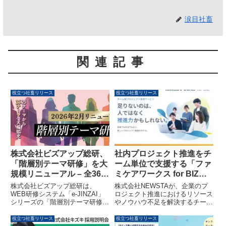
涙目社畜
関連記事
役立つ社畜リリース
役立つ社畜リリース
株式会社ビズアップ総研、
社内プロジェクト推進をチ
「階層別テーマ研修」を大
ーム単位で支援する「ファ
規模リニューアル – 全36テ
ミケアワークス for BIZ」
ーマに4階層コンテンツと
が提供開始
株式会社ビズアップ総研は、
株式会社NEWSTAが、企業のプ
理解度チェックテストを完
WEB研修システム「e-JINZAI」
ロジェクト推進におけるリソース
シリーズの「階層別テーマ研修」
やノウハウ不足を解決するチーム
備
を大規模リニューアルしました。
型サービス「ファミケアワークス
全36テーマに新人から幹部まで
for BIZ」の提供を開始しまし
役立つ社畜リリース
役立つ社畜リリース