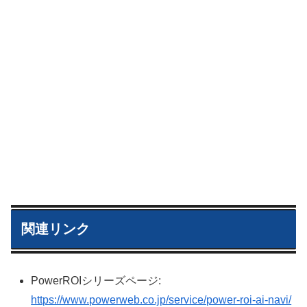
関連リンク
PowerROIシリーズページ:
https://www.powerweb.co.jp/service/power-roi-ai-navi/