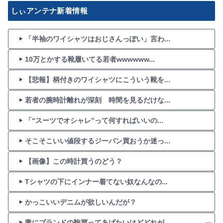
しぃアンテナ新着情報
「半袖のワイシャツはおじさんっぽい」言わ...
10万とかする靴履いてる若者wwwwww...
【悲報】柄付きのワイシャツにこういう靴を...
若者の腕時計離れが深刻 時間を見るだけな...
「“スーツでオシャレ”って何すればいいの...
そこそこいい値段するジーパン買おうか迷っ...
【画像】この時計買うのどう？
Tシャツの下にインナー着てない奴なんなの...
かっこいいデニムが欲しいんだが？
妻にブランドの鞄買ってあげたいけどどれが...