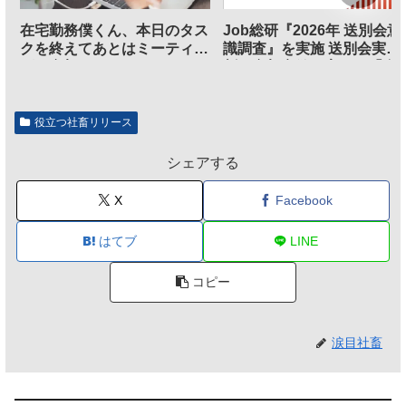
在宅勤務僕くん、本日のタス
Job総研『2026年 送別会意
クを終えてあとはミーティン
識調査』を実施 送別会実施
グに参加するだけとなる
割、参加意欲が高いも「自
のは不要」の声も
役立つ社畜リリース
シェアする
X
Facebook
はてブ
LINE
コピー
涙目社畜