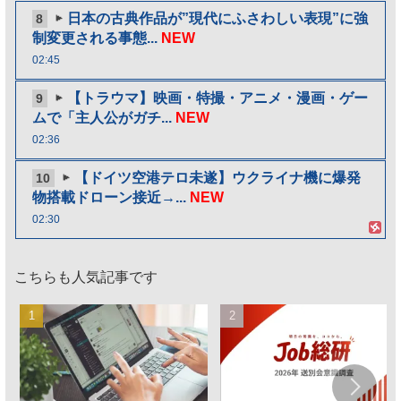
日本の古典作品が”現代にふさわしい表現”に強
8
制変更される事態...
NEW
02:45
【トラウマ】映画・特撮・アニメ・漫画・ゲー
9
ムで「主人公がガチ...
NEW
02:36
【ドイツ空港テロ未遂】ウクライナ機に爆発
10
物搭載ドローン接近→...
NEW
02:30
こちらも人気記事です