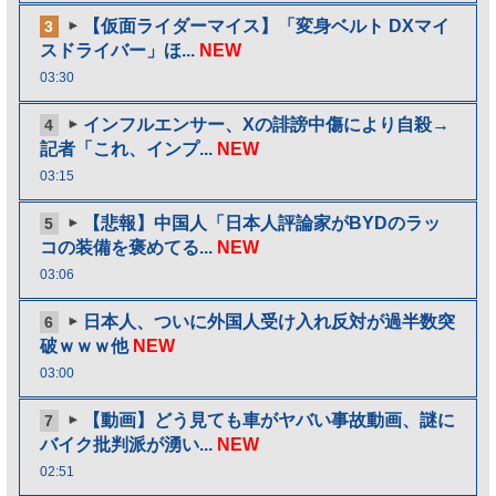
【仮面ライダーマイス】「変身ベルト DXマイ
3
スドライバー」ほ...
NEW
03:30
インフルエンサー、Xの誹謗中傷により自殺→
4
記者「これ、インプ...
NEW
03:15
【悲報】中国人「日本人評論家がBYDのラッ
5
コの装備を褒めてる...
NEW
03:06
日本人、ついに外国人受け入れ反対が過半数突
6
破ｗｗｗ他
NEW
03:00
【動画】どう見ても車がヤバい事故動画、謎に
7
バイク批判派が湧い...
NEW
02:51