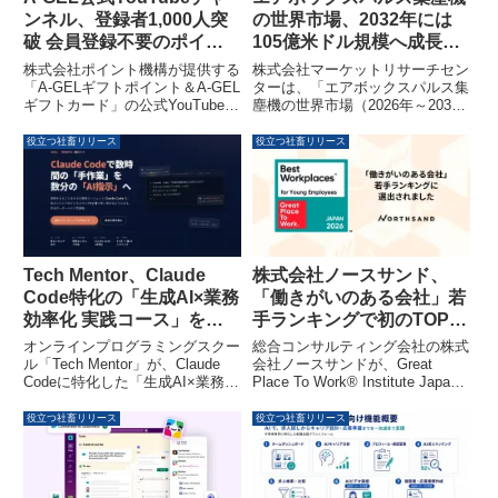
ンネル、登録者1,000人突
の世界市場、2032年には
破 会員登録不要のポイン
105億米ドル規模へ成長予
ト経済圏が動画インフラと
測
株式会社ポイント機構が提供する
株式会社マーケットリサーチセン
融合
「A-GELギフトポイント＆A-GEL
ターは、「エアボックスパルス集
ギフトカード」の公式YouTubeチ
塵機の世界市場（2026年～2032
ャンネルが登録者1,000人を突破
年）」に関する調査資料を発表し
しました。このチャンネルは、企
ました。このレポートによると、
役立つ社畜リリース
役立つ社畜リリース
業・店舗・代理店向けのビジネス
世界市場は2025年の65億4300万
インフラとして運用され、会員登
米ドルから2032年には105億1900
録不要で利用できる新しいポイン
万米ドルへと拡大し、年平均成長
ト経済圏の普及を加速していま
率（CAGR）7.1％で成長すると
す。
予測されています。
Tech Mentor、Claude
株式会社ノースサンド、
Code特化の「生成AI×業務
「働きがいのある会社」若
効率化 実践コース」を提
手ランキングで初のTOP10
供
入り
オンラインプログラミングスクー
総合コンサルティング会社の株式
ル「Tech Mentor」が、Claude
会社ノースサンドが、Great
Codeに特化した「生成AI×業務効
Place To Work® Institute Japan
率化 実践コース」の提供を開始
が発表した2026年版日本におけ
しました。このコースは非エンジ
る「働きがいのある会社」若手ラ
役立つ社畜リリース
役立つ社畜リリース
ニアのビジネスパーソンを対象
ンキングにおいて、大規模部門9
に、資料作成やメール処理などの
位に初選出されました。挑戦を後
定型業務をAIで自動化・効率化す
押しする企業文化が若手社員から
るスキルを習得できます。2025
高く評価されています。