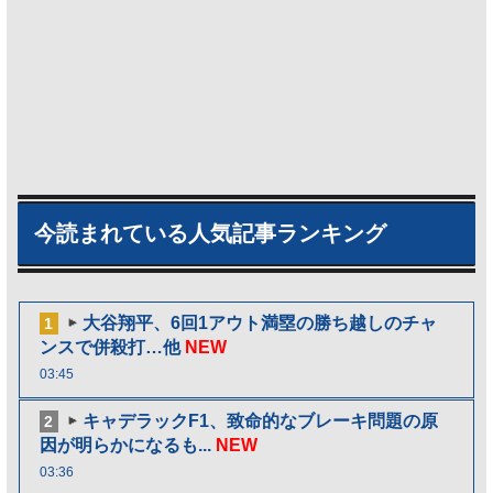
今読まれている人気記事ランキング
大谷翔平、6回1アウト満塁の勝ち越しのチャ
1
ンスで併殺打…他
NEW
03:45
キャデラックF1、致命的なブレーキ問題の原
2
因が明らかになるも...
NEW
03:36