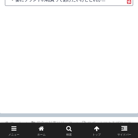
ホーム
役立つ社畜リリース
ロボットによるプロセス
自動化（RPA）の日本市場、2034年までに57億米ドル超へ成長予測
メニュー
ホーム
検索
トップ
サイドバー