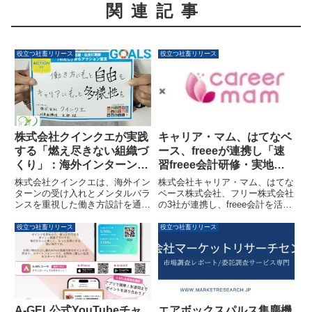
関連記事
役立つ社畜リリース
役立つ社畜リリース
株式会社クインクエが実践
キャリア・マム、はてなベ
する「燃え尽きない組織づ
ース、freeeが連携し「速
くり」：海外インターンと
習freee会計研修・実地研
メンタルバランス重視の働
修版」の提供を開始しまし
株式会社クインクエは、海外イン
株式会社キャリア・マム、はてな
き方
た
ターンの受け入れとメンタルバラ
ベース株式会社、フリー株式会社
ンスを重視した働き方設計を通じ
の3社が連携し、freee会計を活用
て、多様性と成果を両立させる次
した経理人材育成プログラム「速
世代型の組織づくりを進めていま
習freee会計研修・実地研修版」
役立つ社畜リリース
役立つ社畜リリース
す。人材不足や働き方改革が社会
の提供を開始しました。本研修
的なテーマとなる中、同社がどの
は、経理スキルの習得からfreee
ように取り組んでいるのかを紹介
導入企業への就労機会の創出まで
します。
をワンストップで支援します。
A-GEL公式YouTubeチャ
エアボックスパルス集塵機