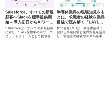
年10月1日付で専門実践教育訓練
に認定され、受講料の最大80％
が給付金でサポートされる場合が
半導体業界の現場知見をも
Salesforce、すべての新規
あります。
とに、求職者の経験を業界
顧客へSlackを標準提供開
目線で読み解く「LAYLA-
始 – 導入初日からAIワーク
HR」ベータ版を公開
プラットフォームを利用可
株式会社TMHは、半導体業界に
Salesforceは、すべての新規顧客
能に
おける事業経験と業界知見を活用
に対し、Slackを標準のAIワーク
し、求職者の経験やスキルを半導
プラットフォームとして提供を開
体業界の職種・工程・装置・技術
始しました。これにより、顧客は
領域に照らして読み解く採用・転
Salesforce環境の立ち上げ初日か
職支援プラットフォーム
ら、CRMデータと連携したSlack
「LAYLA-HR」の求職者向けベー
上で業務効率を大幅に向上させる
タ版を2026年8月7日に公開しま
ことが可能になります。
した。このサービスは、異業種で
培った経験も半導体業界で活かせ
る職種・技術領域へと「翻訳」
し、新たなキャリアの選択肢を提
示することを目指しています。