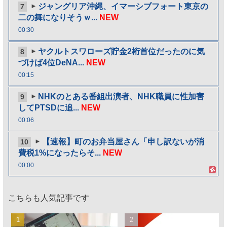
ジャングリア沖縄、イマーシブフォート東京の
7
二の舞になりそうｗ...
NEW
00:30
ヤクルトスワローズ貯金2桁首位だったのに気
8
づけば4位DeNA...
NEW
00:15
NHKのとある番組出演者、NHK職員に性加害
9
してPTSDに追...
NEW
00:06
【速報】町のお弁当屋さん「申し訳ないが消
10
費税1%になったらそ...
NEW
00:00
こちらも人気記事です