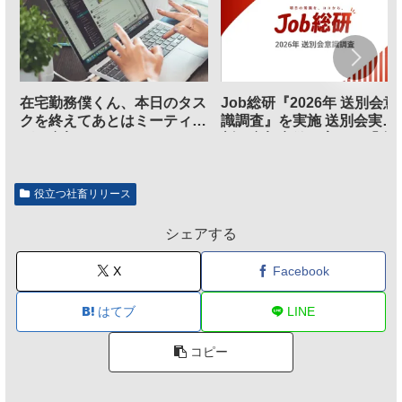
在宅勤務僕くん、本日のタス
Job総研『2026年 送別会意
クを終えてあとはミーティン
識調査』を実施 送別会実施
グに参加するだけとなる
割、参加意欲が高いも「自
のは不要」の声も
役立つ社畜リリース
シェアする
X
Facebook
はてブ
LINE
コピー