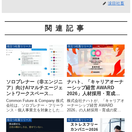
涙目社畜
関連記事
役立つ社畜リリース
役立つ社畜リリース
ナハト、「キャリアオーナ
ソロプレナー（非エンジニ
ーシップ経営 AWARD
ア）向けAIマルチエージェ
2026」人材採用・育成の
ントワークスペース
変革部門で最優秀賞を受賞
「musu」ベータ版を限定
株式会社ナハトが、「キャリアオ
Common Future & Company 株式
公開
ーナーシップ経営 AWARD
会社は、ソロプレナー・フリーラ
2026」の人材採用・育成の変革
ンス・個人事業主を対象としたAI
部門（中小企業の部）において最
エージェントワークスペース
優秀賞を受賞しました。急成長の
「musu（ムス）」のクローズド
役立つ社畜リリース
役立つ社畜リリース
中で生じた属人化を構造課題と捉
ベータ版を2026年3月23日より限
え、採用から育成、評価までを一
定公開しました。本サービスは、