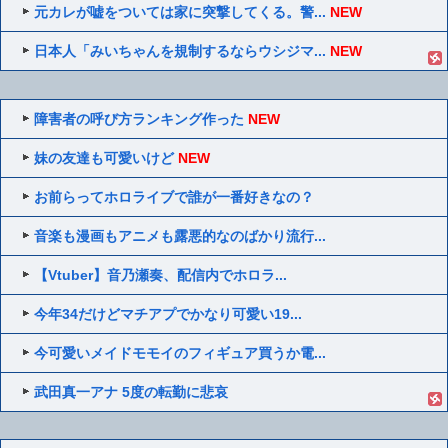
元カレが嘘をついては家に突撃してくる。警...
NEW
日本人「みいちゃんを規制するならウシジマ...
NEW
障害者の呼び方ランキング作った
NEW
妹の友達も可愛いけど
NEW
お前らってホロライブで誰が一番好きなの？
音楽も漫画もアニメも露悪的なのばかり流行...
【Vtuber】音乃瀬奏、配信内でホロラ...
今年34だけどマチアプでかなり可愛い19...
今可愛いメイドモモイのフィギュア買うか電...
武田真一アナ 5度の転勤に悲哀