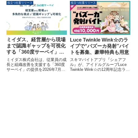
関する提携会議を実施しました。
盤「Edge AI Array」を発表しま
役立つ社畜リリース
役立つ社畜リリース
ロンボク島を拠点に、人材育成と
した。このプラットフォームは、
「ゼロコスト送り出し」スキーム
生成AIの運用におけるセキュリテ
の導入、日本の投資機会創出を目
ィリスク、応答遅延、コスト増大
指し、新たな国際パートナーシッ
といった主要な課題に対応しま
プが始動します。
す。
ミイダス、経営層から現場
Luce Twinkle Wink☆のラ
まで認識ギャップを可視化
イブで“バズーカ発射”バイ
する「360度サーベイ」を
トを募集、豪華特典も用意
提供開始
ミイダス株式会社は、従業員の成
スキマバイトアプリ『シェアフ
長と組織改善を支援する「360度
ル』が、アイドルグループLuce
サーベイ」の提供を2026年7月6
Twinkle Wink☆の12周年記念ライ
日より開始しました。経営層から
ブ「Luce Twinkle Wink☆12th
現場まで多角的な視点で認識ギャ
Anniversary Live~Queen~」にお
ップを可視化し、現場の声を明確
いて、ステージ演出を担う「バズ
にすることで、対話と行動変容を
ーカ発射」アルバイトを募集しま
促進します。
す。この「超バイト」企画では、
ライブご招待やメンバーとの記念
撮影といった豪華特典が用意され
ています。