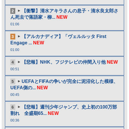
【衝撃】清水アキラさんの息子・清水良太郎さ
2
ん死去で落語家・柳...
NEW
01:06
【アルカナディア】「ヴェルルッタ First
3
Engage ...
NEW
01:00
【悲報】NHK、フジテレビの仲間入り他
NEW
4
00:51
UEFAとFIFAの争いが完全に泥沼化した模様、
5
UEFA側の...
NEW
00:45
【悲報】週刊少年ジャンプ、史上初の100万部
6
割れ 全盛期65...
NEW
00:36