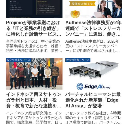
貫した「人材供給インフラ」とし
GmailやNotionなど既存アプリと
て再設計した取り組みが高く評価
接続し、簡単な指示で複数サービ
されました。
スをまたぐ業務フローをAIエージ
ェントが設計・構築し、自動化を
支援します。
Projimoが事業承継におけ
Authense法律事務所が2年
る「ITと業務の引き継ぎ」
連続で「ストレスフリーカ
に特化した診断サービス
ンパニー」に選出、働きや
「事業承継IT診断
すい職場環境を推進
合同会社Projimoは、中小企業の
Authense法律事務所は、2026年
Projimo」を提供開始
事業承継を支援するため、株価・
度の「ストレスフリーカンパニ
税務・法務に踏み込まず、業務の
ー」に2年連続で選出されまし
属人性やシステムの継続性などを
た。東京ミッドタウンオフィスの
可視化する新サービス「事業承継
増床や柔軟な働き方を推進する制
役立つ社畜リリース
役立つ社畜リリース
IT診断Projimo」の提供を開始し
度拡充を通じて、従業員が安心し
ました。このサービスは「先代依
て働ける環境づくりに注力してい
存マップ」などの独自フレームワ
ます。ストレスチェックの結果に
ークを用いて、後継者が円滑に会
基づき選定されるこの表彰は、同
社を運営するための具体的な引き
事務所の働きがいのある職場への
継ぎ計画を支援します。
取り組みを評価するものです。
インドネシア西ヌサトゥン
バーチャルヒューマンに最
ガラ州と日本、人材・投
適化された新基盤「Edge
資・教育で新たな連携を開
AI Array」が登場
始 – ロンボク島から広がる
インドネシア総合研究所は、イン
アセンテック株式会社は、AI利用
可能性
ドネシア西ヌサトゥンガラ州との
時のセキュリティ課題をオンプレ
間で、職業訓練、語学教育、日本
ミス環境で解決し、バーチャルヒ
とのビジネスパートナーシップに
ューマンの活用に最適化した新基