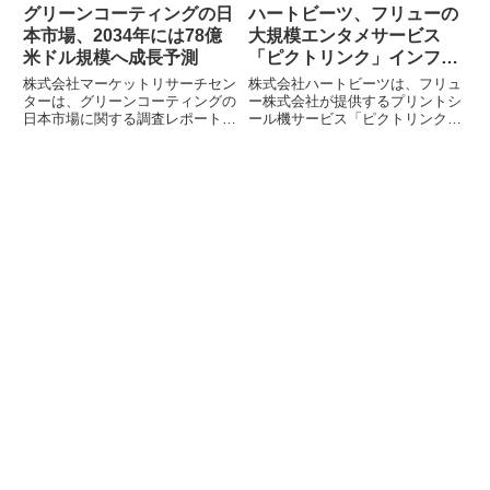
グリーンコーティングの日
ハートビーツ、フリューの
本市場、2034年には78億
大規模エンタメサービス
米ドル規模へ成長予測
「ピクトリンク」インフラ
最適化事例を公開
株式会社マーケットリサーチセン
株式会社ハートビーツは、フリュ
ターは、グリーンコーティングの
ー株式会社が提供するプリントシ
日本市場に関する調査レポートを
ール機サービス「ピクトリンク」
発表しました。2025年に55億米
のサーバー監視一次対応サービス
ドルだった市場は、2034年には
導入事例を公開しました。24時
78億米ドルに達すると予測され
間365日の有人監視体制により、
ています。この成長は、環境規制
障害発生時の初動対応を迅速化
の強化、労働安全衛生対策、持続
し、運用負荷を軽減することで、
可能な建築慣行への注目の高まり
フリューのエンジニアが開発業務
によって牽引されています。
に集中できる環境を実現していま
す。