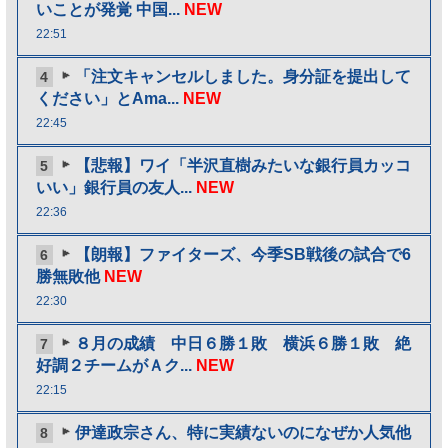
いことが発覚 中国...
NEW
22:51
「注文キャンセルしました。身分証を提出して
4
ください」とAma...
NEW
22:45
【悲報】ワイ「半沢直樹みたいな銀行員カッコ
5
いい」銀行員の友人...
NEW
22:36
【朗報】ファイターズ、今季SB戦後の試合で6
6
勝無敗他
NEW
22:30
８月の成績 中日６勝１敗 横浜６勝１敗 絶
7
好調２チームがＡク...
NEW
22:15
伊達政宗さん、特に実績ないのになぜか人気他
8