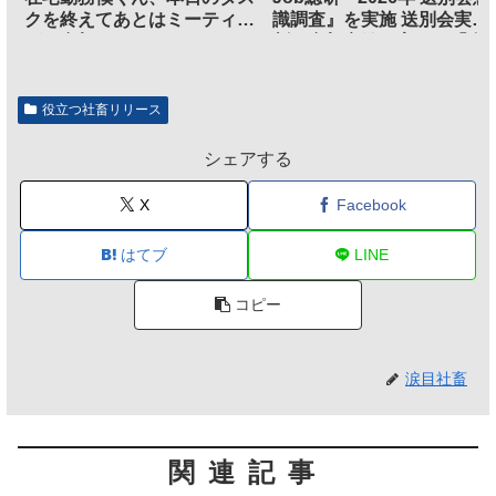
クを終えてあとはミーティン
識調査』を実施 送別会実施
グに参加するだけとなる
割、参加意欲が高いも「自
のは不要」の声も
役立つ社畜リリース
シェアする
X
Facebook
はてブ
LINE
コピー
涙目社畜
関連記事