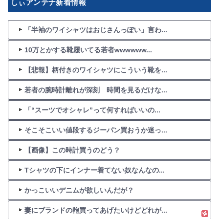
しぃアンテナ新着情報
「半袖のワイシャツはおじさんっぽい」言わ...
10万とかする靴履いてる若者wwwwww...
【悲報】柄付きのワイシャツにこういう靴を...
若者の腕時計離れが深刻 時間を見るだけな...
「“スーツでオシャレ”って何すればいいの...
そこそこいい値段するジーパン買おうか迷っ...
【画像】この時計買うのどう？
Tシャツの下にインナー着てない奴なんなの...
かっこいいデニムが欲しいんだが？
妻にブランドの鞄買ってあげたいけどどれが...