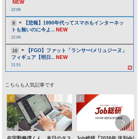
NEW
22:06
【悲報】1990年代ってスマホもインターネッ
9
トも無いのに今よ...
NEW
22:00
【FGO】ファット「ランサー/メリュジーヌ」
10
フィギュア【明日...
NEW
21:51
こちらも人気記事です
在宅勤務僕くん、本日のタス
Job総研『2026年 送別会意