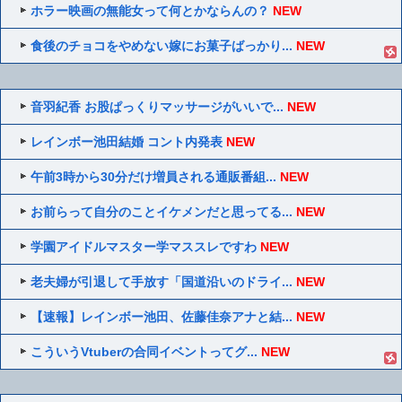
ホラー映画の無能女って何とかならんの？
NEW
食後のチョコをやめない嫁にお菓子ばっかり...
NEW
音羽紀香 お股ぱっくりマッサージがいいで...
NEW
レインボー池田結婚 コント内発表
NEW
午前3時から30分だけ増員される通販番組...
NEW
お前らって自分のことイケメンだと思ってる...
NEW
学園アイドルマスター学マススレですわ
NEW
老夫婦が引退して手放す「国道沿いのドライ...
NEW
【速報】レインボー池田、佐藤佳奈アナと結...
NEW
こういうVtuberの合同イベントってグ...
NEW