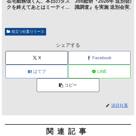
在宅勤務僕くん、本日のタス
Job総研『2026年 送別会意
クを終えてあとはミーティン
識調査』を実施 送別会実施
グに参加するだけとなる
割、参加意欲が高いも「自
のは不要」の声も
役立つ社畜リリース
シェアする
X
Facebook
はてブ
LINE
コピー
涙目社畜
関連記事