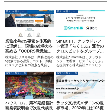
役立つ社畜リリース
役立つ社畜リリース
業務改善の5要素を体系的
SmartHR、クラウドシフ
に理解し、現場の改善力を
ト管理「らくしふ」運営の
高める「QCDRS意識強化
クロスビットをグループ会
研修」をリスキルがリリー
社化
株式会社リスキルは、業務改善の
株式会社SmartHRは、クラウド
スしました
5要素である品質、コスト、納期
シフト管理サービス「らくしふ」
にリスクと安全の視点を統合した
を提供する株式会社クロスビット
「QCDRS意識強化研修」を新た
の全株式を取得し、グループ会社
に公開しました。本研修は、若手
化しました。これにより、人事・
役立つ社畜リリース
役立つ社畜リリース
から中堅社員が多角的に業務を分
労務管理とシフト管理の連携を強
析し、生産性向上とリスク回避を
化し、従業員の「well-working」
両立させるためのスキル習得を支
実現を目指します。
援します。
ハウスコム、第29期経営計
ラック支持式メザニンの世
画発表説明会で次世代成長
界市場、2032年には105億