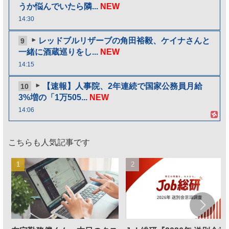
うか悩んでいたら隣...
NEW
14:30
レッドブルリザーブの角田裕毅、ケイナさんと
9
一緒に酒蔵巡りをし...
NEW
14:15
【速報】人事院、2年連続で国家公務員月給
10
3%増の「1万505...
NEW
14:06
こちらも人気記事です