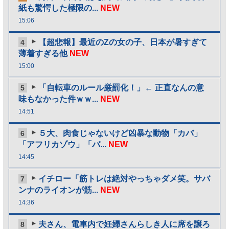
紙も驚愕した極限の...
NEW
15:06
【超悲報】最近のZの女の子、日本が暑すぎて
4
薄着すぎる他
NEW
15:00
「自転車のルール厳罰化！」← 正直なんの意
5
味もなかった件ｗｗ...
NEW
14:51
５大、肉食じゃないけど凶暴な動物「カバ」
6
「アフリカゾウ」「バ...
NEW
14:45
イチロー「筋トレは絶対やっちゃダメ笑。サバ
7
ンナのライオンが筋...
NEW
14:36
夫さん、電車内で妊婦さんらしき人に席を譲ろ
8