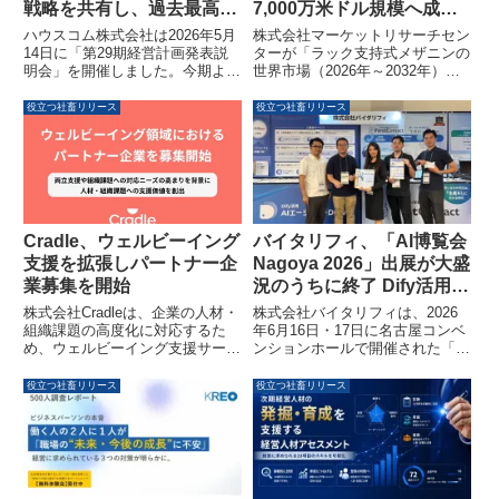
戦略を共有し、過去最高売
7,000万米ドル規模へ成長
上高を達成しました
予測
ハウスコム株式会社は2026年5月
株式会社マーケットリサーチセン
14日に「第29期経営計画発表説
ターが「ラック支持式メザニンの
明会」を開催しました。今期より
世界市場（2026年～2032年）」
代表取締役 社長執行役員に就任
調査資料を発表しました。既存の
した松川 泰三氏が前期の業績振
倉庫スペースを効率的に活用でき
役立つ社畜リリース
役立つ社畜リリース
り返りと今期の経営方針を発表
るラック支持式メザニンは、
し、過去最高売上高を達成したこ
2032年までに年平均成長率
とを報告しました。また、大東建
（CAGR）6.1%で成長し、市場
託株式会社 代表取締役 社長執行
規模は105億7,000万米ドルに達
役員CEOの竹内 啓氏からはグル
すると予測されています。
ープ全体の成長戦略が説明され、
大東建託グループも6年ぶりの過
Cradle、ウェルビーイング
バイタリフィ、「AI博覧会
去最高益を達成したことが共有さ
支援を拡張しパートナー企
Nagoya 2026」出展が大盛
れました。
業募集を開始
況のうちに終了 Dify活用や
生成AIチャットボットに高
株式会社Cradleは、企業の人材・
株式会社バイタリフィは、2026
い関心
組織課題の高度化に対応するた
年6月16日・17日に名古屋コンベ
め、ウェルビーイング支援サービ
ンションホールで開催された「AI
スの提供を強化します。これに伴
博覧会 Nagoya 2026」への出展
い、人事・総務・経営領域で顧客
を盛況のうちに終えました。Dify
役立つ社畜リリース
役立つ社畜リリース
接点を持つパートナー企業の募集
を活用したAIエージェント導入サ
を開始しました。両立支援やメン
ービス「AIエージェント
タルヘルス、ハラスメント対策な
DRIVE」と、生成AIチャットボ
ど、多様化する課題に対し包括的
ット「FirstContact」を中心にデ
な支援を目指します。
モンストレーションを実施し、多
くの来場者の関心を集めました。