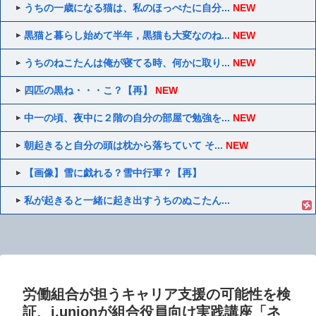
うちの一歳になる猫は、私のほっぺたに自分...
NEW
黒猫と暮らし始めて半年，黒猫も大変なのね...
NEW
うちのねこたんは俺が寝てる時、何かに取り...
NEW
四匹の黒ね・・・こ？【再】
NEW
中一の頃、夜中に２階の自分の部屋で勉強を...
NEW
朝起きると自分の頭は枕から落ちていて そ...
NEW
【画像】雪に戯れる？雪中行軍？【再】
私が起きると一緒に起き出すうちのぬこたん...
労働組合が担うキャリア支援の可能性を検
証、j.unionが組合役員向け実践講座「ネ