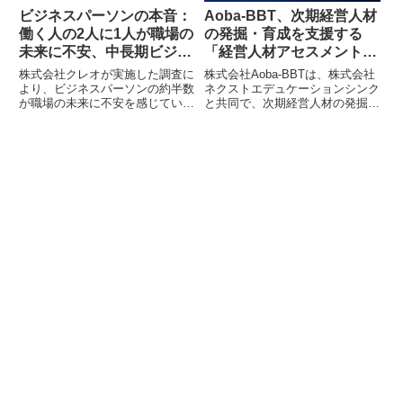
ビジネスパーソンの本音：
Aoba-BBT、次期経営人材
働く人の2人に1人が職場の
の発掘・育成を支援する
未来に不安、中長期ビジョ
「経営人材アセスメント」
ン浸透の3つの対策が明ら
の提供を開始
株式会社クレオが実施した調査に
株式会社Aoba-BBTは、株式会社
かに
より、ビジネスパーソンの約半数
ネクストエデュケーションシンク
が職場の未来に不安を感じている
と共同で、次期経営人材の発掘・
ことが判明しました。中長期ビジ
育成を支援し、登用判断の一助と
ョンは必要とされながらも浸透が
なる「経営人材アセスメント」の
進んでおらず、その背景には経営
提供を開始しました。経営に求め
陣への疑問やビジョンの伝え方に
られる38項目のスキルを可視化
課題があることが示唆されていま
し、候補者の強み・弱みの把握か
す。本調査では、ビジョンを形骸
ら育成テーマの設計、実務ポジシ
化させず、現場の実行力を引き出
ョンへの登用判断までを一貫して
すための3つの対策が提示されて
サポートします。
います。