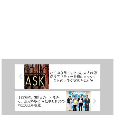
ひろゆき氏「まともな大人は恋
愛リアリティー番組に出ない」
「自分の人生や家族を見せ物に
する人にまともな人がいるはず
ない」
オロ宮崎、3度目の「くるみ
ん」認定を取得 – 仕事と育児の
両立支援を強化