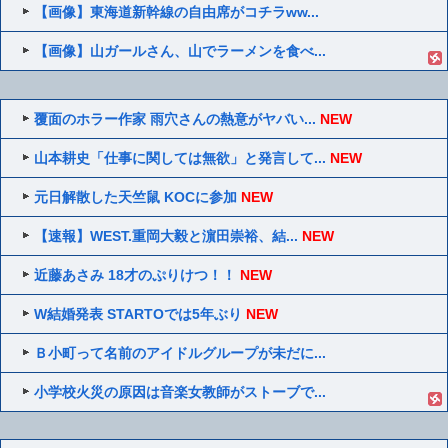
【画像】東海道新幹線の自由席がコチラww...
【画像】山ガールさん、山でラーメンを食べ...
覆面のホラー作家 雨穴さんの熱意がヤバい...
NEW
山本耕史「仕事に関しては無欲」と発言して...
NEW
元日解散した天竺鼠 KOCに参加
NEW
【速報】WEST.重岡大毅と濵田崇裕、結...
NEW
近藤あさみ 18才のぷりけつ！！
NEW
W結婚発表 STARTOでは5年ぶり
NEW
Ｂ小町って名前のアイドルグループが未だに...
小学校火災の原因は音楽女教師がストーブで...