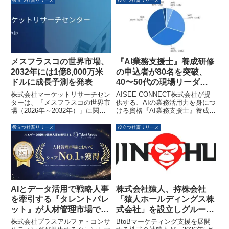
役立つ社畜リリース
役立つ社畜リリース
的・方針に変化があったと回答
ステム開発エンジニアや営業マネ
し、生成AIによる自社情報の引用
ージャーの採用課題を解決した事
を意識する担当者は84.4%に上り
例が公開されました。スカウト返
ます。また、調査PRの有効性を
信率0%から10.5%への改善な
約9割が評価していることが判明
ど、具体的な成果をわずか3ヶ月
しました。
で実現しています。
メスフラスコの世界市場、
『AI業務支援士』養成研修
2032年には1億8,000万米
の申込者が80名を突破、
ドルに成長予測を発表
40〜50代の現場リーダー
層がAI業務活用に意欲
株式会社マーケットリサーチセン
AISEE CONNECT株式会社が提
ターは、「メスフラスコの世界市
供する、AIの業務活用力を身につ
場（2026年～2032年）」に関す
ける資格『AI業務支援士』養成研
る調査資料を発表しました。この
修の申込者が80名を突破しまし
レポートによると、世界の容量フ
た。申込者の中心は40〜50代の
役立つ社畜リリース
役立つ社畜リリース
ラスコ市場は2025年の1億4,200
現場リーダー層であり、「AIを導
万米ドルから、2032年には1億
入する」段階から「現場で活用す
8,000万米ドルに成長し、年平均
る」段階への学び直しの動きが鮮
成長率（CAGR）3.5%で推移す
明になっています。
ると予測されています。資料に
は、市場規模、市場動向、ガラ
ス、プラスチック、樹脂といった
AIとデータ活用で戦略人事
株式会社猿人、持株会社
セグメント別の予測、主要企業の
を牽引する『タレントパレ
「猿人ホールディングス株
情報などが盛り込まれています。
ット』が人材管理市場で売
式会社」を設立しグループ
上シェアNo.1を獲得
経営体制へ移行
株式会社プラスアルファ・コンサ
BtoBマーケティング支援を展開