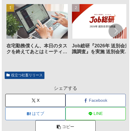
在宅勤務僕くん、本日のタス
Job総研『2026年 送別会意
クを終えてあとはミーティン
識調査』を実施 送別会実施
グに参加するだけとなる
割、参加意欲が高いも「自
のは不要」の声も
役立つ社畜リリース
シェアする
X
Facebook
はてブ
LINE
コピー