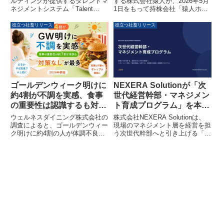
ルティングが提供するタレントマ
する株式会社猿人が、2026年5月
ネジメントシステム「Talent
1日をもって持株会社「猿人ホー
Palette（タレントパレット）」
ルディングス株式会社」を設立
が、株式会社アイ・ティ・アール
し、グループ経営体制へ移行しま
役立つ社畜リリース
役立つ社畜リリース
発行の調査レポートにおいて、国
した。プロ人材マッチング事業を
内人材管理市場およびSaaS型市
提供する新グループ会社「株式会
場の双方でベンダー別売上金額シ
社新人」と共に、企業の多様な課
ェアNo.1を獲得しました。AI機
題に対応する「丸投げ」を受け止
能と強固なセキュリティ基盤によ
める体制を強化します。
り、企業の戦略人事を強力に支援
しています。
ゴールデンウィーク明けに
NEXERA Solutionが「次
約4割が不調を実感、食事
世代経営幹部・マネジメン
の重要性は認識するも対策
ト育成プログラム」を本格
にギャップ【2026年調
提供開始
ウェルネスダイニング株式会社の
株式会社NEXERA Solutionは、
査】
調査によると、ゴールデンウィー
現場のマネジメント層を経営を担
ク明けに約4割の人が体調不良を
う次世代幹部へと引き上げる「次
感じています。食事の重要性は約
世代経営幹部・マネジメント育成
7割が認識しているものの、具体
プログラム」の提供を開始しまし
的な対策をしている人は少ないこ
た。本プログラムは、経営視座の
とが明らかになりました。
獲得と実践的な課題解決を目指し
ます。