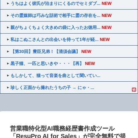
うちはよく彼氏が泊まりにくるのでセミダブ...
NEW
その霊媒師は巧みな話術で相手に霊の存在を...
NEW
親がちょくちょく大きめの袋に入ったお徳用...
NEW
私はこぬこさんとの出会いを待って1年が経...
NEW
【第30回】豊臣兄弟！【清須会議】
NEW
黒子猫、一匹と思いきや・・・【再】
NEW
もしかして、猫って音楽を曲として聞いてい...
珍しく正面から撮れたうちの子 → にゃ・...
営業職特化型AI職務経歴書作成ツール
「ResuPro AI for Sales」が完全無料で提