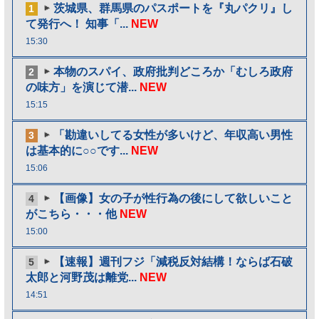
茨城県、群馬県のパスポートを『丸パクリ』し
1
て発行へ！ 知事「...
NEW
15:30
本物のスパイ、政府批判どころか「むしろ政府
2
の味方」を演じて潜...
NEW
15:15
「勘違いしてる女性が多いけど、年収高い男性
3
は基本的に○○です...
NEW
15:06
【画像】女の子が性行為の後にして欲しいこと
4
がこちら・・・他
NEW
15:00
【速報】週刊フジ「減税反対結構！ならば石破
5
太郎と河野茂は離党...
NEW
14:51