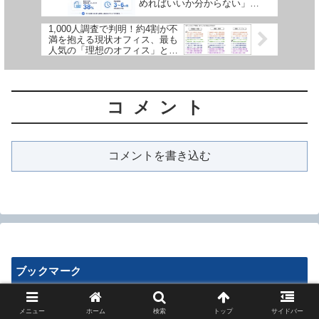
めればいいか分からない」
──「中小企業AI導入実態調査
2026」が公開されました
1,000人調査で判明！約4割が不
満を抱える現状オフィス、最も
人気の「理想のオフィス」と
は？
コメント
コメントを書き込む
ブックマーク
ブルーアンテナ
メニュー
ホーム
検索
トップ
サイドバー