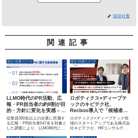
涙目社畜
関連記事
役立つ社畜リリース
役立つ社畜リリース
LLMO時代のPR活動、広
ロボティクス×ディープテ
報・PR担当者の約8割が目
ックのキビテク社、
的・方針に変化を実感 – 生
Recboo導入で「候補者不
成AI引用意識84.4%、調査
在」の専門職採用を3ヶ月
従業員300名以上の企業に所属す
ロボティクス×ディープテック領
PRを約9割が評価
で複数内定に導く
る広報・PR担当者547名を対象と
域のスタートアップである株式会
した調査により、LLMO時代にお
社キビテクが、HRコンサルティ
けるPR活動の実態が明らかにな
ングサービス「Recboo」を導入
りました。約8割がPR活動の目
し、採用難易度の高いロボットシ