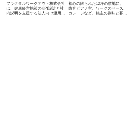
ジを備えたコンパクトハウ
フラクタルワークアウト株式会社
都心の限られた12坪の敷地に、
スが完成
は、健康経営施策のKPI設計と社
防音ピアノ室、ワークスペース、
内説明を支援する法人向け運用支
ガレージなど、施主の趣味と暮ら
援を開始しました。本支援は、経
しが調和するコンパクトハウスが
営層、人事責任者、健康経営担当
完成しました。収納力と動線にこ
者、総務・労務担当者向けに、施
だわり、二人とペットが心地よく
策の目的整理からKPI設計、実施
暮らすための工夫が随所に凝らさ
後の振り返りまでをサポートし、
れています。
社内での継続的な運用と説明を容
易にすることを目指します。