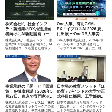
株式会社if、社会インフ
One人事、有明GYM-
ラ・製造業のDX推進担当
EX「イプロスAI 2026 夏」
者向けにAI駆動開発コース
に出展 〜OneDB人事労務
による現場ツール内製化支
システムでデータ基盤DX
株式会社ifが、社会インフラ・製
One人事株式会社は、2026年7月
援を強化
を推進〜
造業のDX推進担当者向けに、AI
29日から31日まで開催される
駆動開発コースを通じた現場ツー
「イプロスAI 2026 夏」に、唯一
ルの内製化支援を強化しました。
のOneDB人事労務システム
エンジニア採用の困難さや外注前
「One人事」を出展します。本展
役立つ社畜リリース
役立つ社畜リリース
の試作手段不足といった課題に対
示会では、単一データベースによ
し、AI駆動開発研修と実践的なア
る人事労務データの統合と活用を
プリ開発を組み合わせ、現場が自
通じて、企業のデータ基盤に根ざ
らの手でツールを内製できる状態
したDX推進を支援するソリュー
への移行を後押しします。
ションを紹介します。
事業承継の「罠」と「回避
日本発の教育メソッド「ほ
策」を徹底解説！2026年5
め育」がインドの大学で正
月27日、東京で専門家セミ
式科目に採用、工学部約
ナー開催
600名が履修
株式会社新経営サービスは、株式
日本で開発された教育メソッド
会社青山財産ネットワークスの渡
「ほめ育」が、インドのマハラシ
邉章治氏を迎え、事業承継に関す
ュトラ州にある工科系総合大学ア