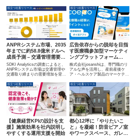
るセミナーを2026年5月27日に東
ショクラオ・マネ・グループ・オ
京で開催します。中小企業の経営
ブ・インスティテューションズ
役立つ社畜リリース
役立つ社畜リリース
者や後継者、経営幹部を対象に、
（AMGOI）で正式な単位認定科
事業承継における具体的な課題と
目として採用されました。2026
解決策を、経験豊富な専門家が解
年7月には工学部全学科の約600
説します。
名が4日間の集中プログラムを履
修し、今後は全校必修化や教員養
成プログラムへの展開が予定され
ています。
広告依存からの脱却を目指
ANPRシステム市場、2035
す医療職参加型マーケティ
年までに約58.8億米ドルへ
ングプラットフォーム
成長予測 – 交通管理需要と
『Coepo』が正式リリース
データプライバシーが焦点
株式会社josanshiは、専門職のリ
SDKI Analyticsの調査によると、
に
アルな声を活用し、産前産後ケ
ANPRシステム市場は交通管理や
ア・ヘルスケア製品のマーケティ
交通取り締まりの需要増加を背景
ングや企画開発を支援するプラッ
に、2035年までに約58.8億米ド
トフォーム『Coepo』をリリース
ルに達すると予測されています。
役立つ社畜リリース
役立つ社畜リリース
しました。メーカーの広告費高騰
乗用車セグメントが市場を牽引す
と医療職の専門知識活用機会不足
る一方で、データプライバシーへ
という二つの社会課題解決を目指
の懸念が課題として挙げられてい
します。
ます。
【健康経営KPIの設計を支
都心12坪に「やりたいこ
援】施策効果を社内説明し
と」を凝縮！防音ピアノ室
やすくする運用支援を開始
やワークスペース、ガレー