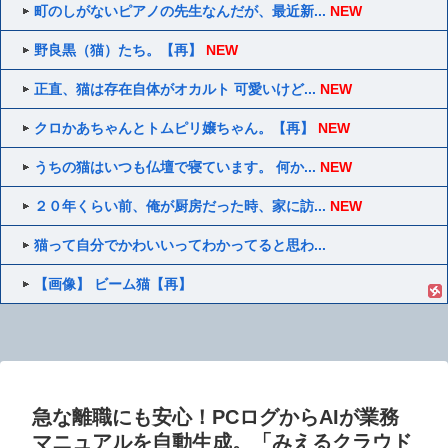
町のしがないピアノの先生なんだが、最近新...
NEW
野良黒（猫）たち。【再】
NEW
正直、猫は存在自体がオカルト 可愛いけど...
NEW
クロかあちゃんとトムピリ嬢ちゃん。【再】
NEW
うちの猫はいつも仏壇で寝ています。 何か...
NEW
２０年くらい前、俺が厨房だった時、家に訪...
NEW
猫って自分でかわいいってわかってると思わ...
【画像】 ビーム猫【再】
急な離職にも安心！PCログからAIが業務
マニュアルを自動生成。「みえるクラウド