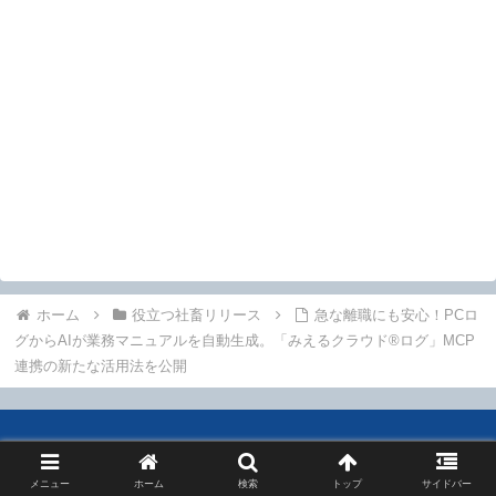
ホーム
役立つ社畜リリース
急な離職にも安心！PCロ
グからAIが業務マニュアルを自動生成。「みえるクラウド®ログ」MCP
連携の新たな活用法を公開
メニュー
ホーム
検索
トップ
サイドバー