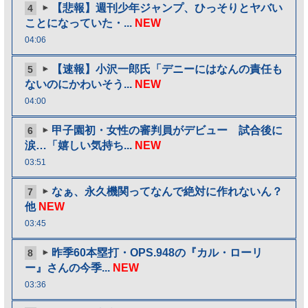
【悲報】週刊少年ジャンプ、ひっそりとヤバい
4
ことになっていた・...
NEW
04:06
【速報】小沢一郎氏「デニーにはなんの責任も
5
ないのにかわいそう...
NEW
04:00
甲子園初・女性の審判員がデビュー 試合後に
6
涙…「嬉しい気持ち...
NEW
03:51
なぁ、永久機関ってなんで絶対に作れないん？
7
他
NEW
03:45
昨季60本塁打・OPS.948の『カル・ローリ
8
ー』さんの今季...
NEW
03:36