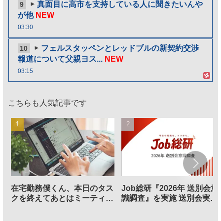
真面目に高市を支持している人に聞きたいんや
9
が他
NEW
03:30
フェルスタッペンとレッドブルの新契約交渉
10
報道について父親ヨス...
NEW
03:15
こちらも人気記事です
在宅勤務僕くん、本日のタス
Job総研『2026年 送別会意
クを終えてあとはミーティン
識調査』を実施 送別会実施
グに参加するだけとなる
割、参加意欲が高いも「自
のは不要」の声も