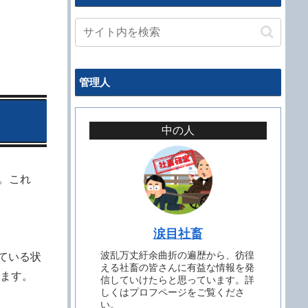
管理人
中の人
。これ
涙目社畜
波乱万丈紆余曲折の遍歴から、彷徨
っている状
える社畜の皆さんに有益な情報を発
ます。
信していけたらと思っています。詳
しくはプロフページをご覧くださ
い。