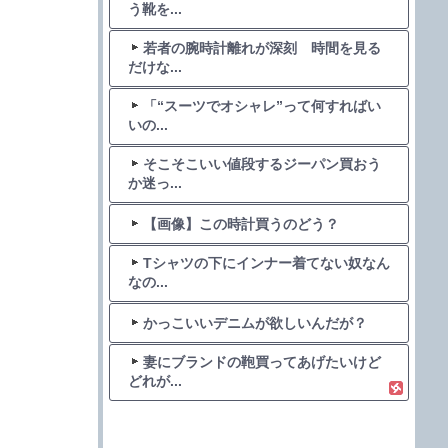
う靴を...
若者の腕時計離れが深刻 時間を見る
だけな...
「“スーツでオシャレ”って何すればい
いの...
そこそこいい値段するジーパン買おう
か迷っ...
【画像】この時計買うのどう？
Tシャツの下にインナー着てない奴なん
なの...
かっこいいデニムが欲しいんだが？
妻にブランドの鞄買ってあげたいけど
どれが...