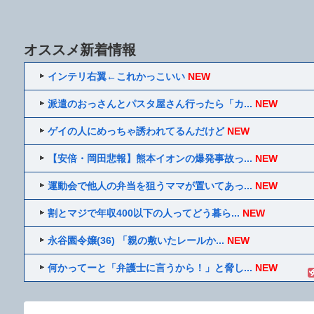
オススメ新着情報
インテリ右翼←これかっこいい
NEW
派遣のおっさんとパスタ屋さん行ったら「カ...
NEW
ゲイの人にめっちゃ誘われてるんだけど
NEW
【安倍・岡田悲報】熊本イオンの爆発事故っ...
NEW
運動会で他人の弁当を狙うママが置いてあっ...
NEW
割とマジで年収400以下の人ってどう暮ら...
NEW
永谷園令嬢(36) 「親の敷いたレールか...
NEW
何かってーと「弁護士に言うから！」と脅し...
NEW