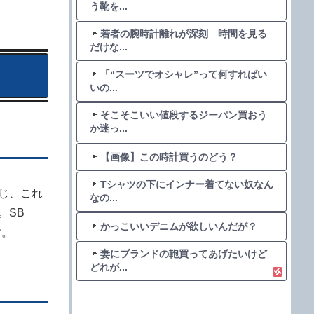
う靴を...
若者の腕時計離れが深刻 時間を見る
だけな...
「“スーツでオシャレ”って何すればい
いの...
そこそこいい値段するジーパン買おう
か迷っ...
【画像】この時計買うのどう？
Tシャツの下にインナー着てない奴なん
通じ、これ
なの...
。SB
かっこいいデニムが欲しいんだが？
す。
妻にブランドの鞄買ってあげたいけど
どれが...