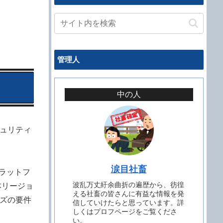
管理人
中の人
ュリティ
涙目社畜
プラットフ
波乱万丈紆余曲折の遍歴から、彷徨
本リージョ
える社畜の皆さんに有益な情報を発
ズの要件
信していけたらと思っています。詳
しくはプロフページをご覧くださ
い。