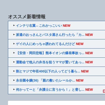
オススメ新着情報
インテリ右翼←これかっこいい
NEW
派遣のおっさんとパスタ屋さん行ったら「カ...
NEW
ゲイの人にめっちゃ誘われてるんだけど
NEW
【安倍・岡田悲報】熊本イオンの爆発事故っ...
NEW
運動会で他人の弁当を狙うママが置いてあっ...
NEW
割とマジで年収400以下の人ってどう暮ら...
NEW
永谷園令嬢(36) 「親の敷いたレールか...
NEW
何かってーと「弁護士に言うから！」と脅し...
NEW