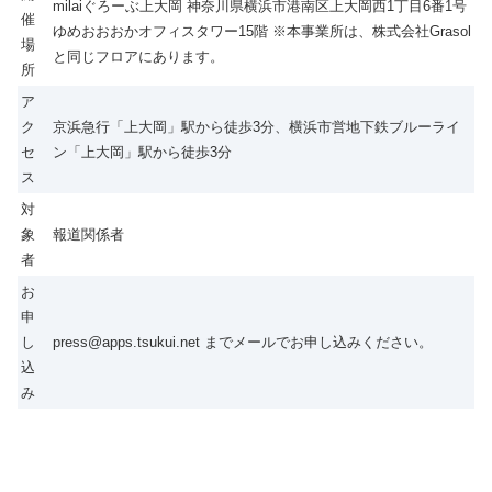
milaiぐろーぶ上大岡 神奈川県横浜市港南区上大岡西1丁目6番1号
催
ゆめおおおかオフィスタワー15階 ※本事業所は、株式会社Grasol
場
と同じフロアにあります。
所
ア
ク
京浜急行「上大岡」駅から徒歩3分、横浜市営地下鉄ブルーライ
セ
ン「上大岡」駅から徒歩3分
ス
対
象
報道関係者
者
お
申
し
press@apps.tsukui.net までメールでお申し込みください。
込
み