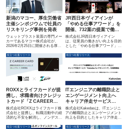
コア以上を満たした法人が対象で
す。
新潟のマコー、厚生労働省
JR西日本ヴィアインが
主催シンポジウムで社員の
「やめる仕事アワード」を
リスキリング事例を発表
開催、732案の提案で働き
がい向上を目指します
ウェットブラスト装置の専門メー
株式会社JR西日本ヴィアイン
カーであるマコー株式会社が、
は、従業員の働きがい向上を目的
2026年2月25日に開催される厚生
とした「やめる仕事アワード」を
労働省主催の「職場における学
開催しました。業務を増やすので
び・学び直し促進 第6回シンポジ
はなく、不要な業務を見直し「や
役立つ社畜リリース
役立つ社畜リリース
ウム」に登壇します。社員の学び
める」視点から改革を進めるこの
直し（リスキリング）を支援する
取り組みには、732案もの提案が
「新・磨創人（まそうじん）プロ
寄せられ、その中から選ばれた受
グラム」の実践事例が紹介される
賞案の実行が宣言されました。
予定です。
ROXXとライフカードが提
ITエンジニアの離職防止と
携し、求職者向けクレジッ
エンゲージメント向上へ
トカード「Z CAREER
キャリア伴走サービス
CARD」の提供を開始
「Kakedas for ITエンジニ
株式会社ROXXはライフカード株
株式会社Kakedasは、ITエンジニ
ア」を提供開始
式会社と提携し、転職活動中の経
アの離職防止とエンゲージメント
済的な不安を解消し、ノンデスク
向上を目的としたキャリア伴走サ
ワーカーのキャリア形成をサポー
ービス「Kakedas for ITエンジニ
トするクレジットカード「Z
ア」の提供を開始しました。客先
役立つ社畜リリース
役立つ社畜リリース