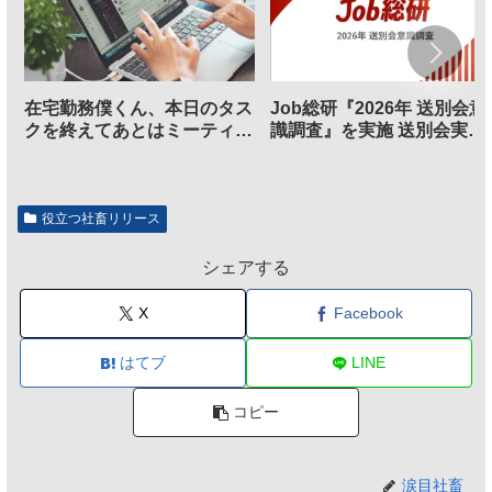
在宅勤務僕くん、本日のタス
Job総研『2026年 送別会意
クを終えてあとはミーティン
識調査』を実施 送別会実施
グに参加するだけとなる
割、参加意欲が高いも「自
のは不要」の声も
役立つ社畜リリース
シェアする
X
Facebook
はてブ
LINE
コピー
涙目社畜