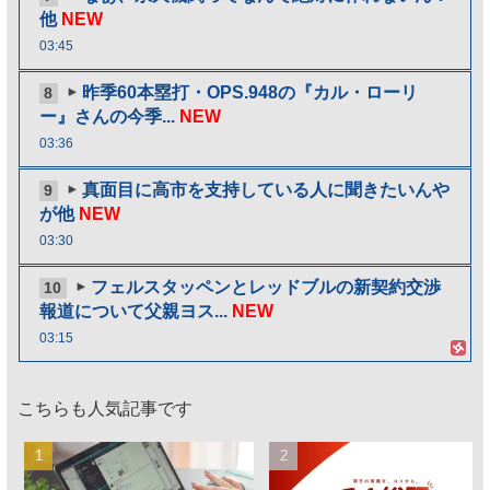
他
NEW
03:45
昨季60本塁打・OPS.948の『カル・ローリ
8
ー』さんの今季...
NEW
03:36
真面目に高市を支持している人に聞きたいんや
9
が他
NEW
03:30
フェルスタッペンとレッドブルの新契約交渉
10
報道について父親ヨス...
NEW
03:15
こちらも人気記事です