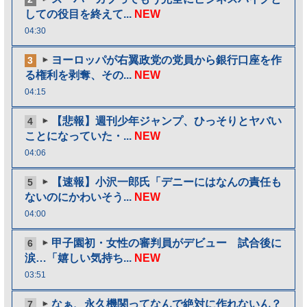
しての役目を終えて...
NEW
04:30
ヨーロッパが右翼政党の党員から銀行口座を作
3
る権利を剥奪、その...
NEW
04:15
【悲報】週刊少年ジャンプ、ひっそりとヤバい
4
ことになっていた・...
NEW
04:06
【速報】小沢一郎氏「デニーにはなんの責任も
5
ないのにかわいそう...
NEW
04:00
甲子園初・女性の審判員がデビュー 試合後に
6
涙…「嬉しい気持ち...
NEW
03:51
なぁ、永久機関ってなんで絶対に作れないん？
7