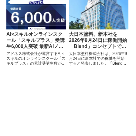
CAREER CARD」を2026年2月25
常駐などによりキャリアの閉塞感
日より提供開始しました。
を抱えやすいITエンジニアに対
し、IT業界知識を持つ専門のキャ
リアコンサルタントが個別のキャ
リア形成を支援し、企業の課題解
決に貢献します。
AI×スキルオンラインスク
大日本塗料、新本社を
ール「スキルプラス」受講
2026年9月24日に稼働開始
生6,000人突破 最新AIノウ
「Blend」コンセプトで働
ハウと伴走型支援で急成長
き方を刷新
アドネス株式会社が運営するAI×
大日本塗料株式会社は、2026年9
スキルのオンラインスクール「ス
月24日に新本社での稼働を開始
キルプラス」の累計受講生数が
すると発表しました。「Blend」
6,000人を突破しました。最新AI
をコンセプトに、本社機能をワン
ノウハウの迅速なカリキュラム化
フロアに集約し、ABW（Activity
と、受講生一人ひとりに寄り添う
Based Working）やペーパーレス
伴走型サポート体制が成長の背景
を導入することで、組織力の強化
にあります。未経験からの案件獲
と社員一人ひとりが最大限のパフ
得など、具体的な成果も多数報告
ォーマンスを発揮できる環境を目
されています。
指します。