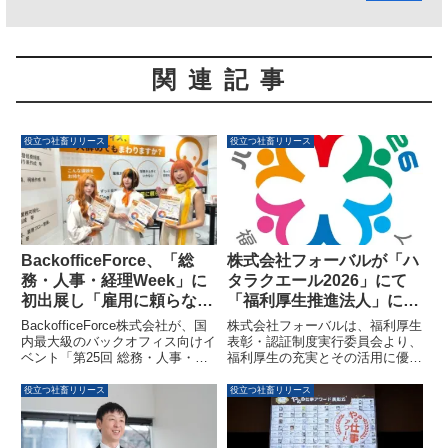
関連記事
役立つ社畜リリース
役立つ社畜リリース
BackofficeForce、「総
株式会社フォーバルが「ハ
務・人事・経理Week」に
タラクエール2026」にて
初出展し「雇用に頼らない
「福利厚生推進法人」に認
バックオフィス」を提案
証
BackofficeForce株式会社が、国
株式会社フォーバルは、福利厚生
内最大級のバックオフィス向けイ
表彰・認証制度実行委員会より、
ベント「第25回 総務・人事・経
福利厚生の充実とその活用に優れ
理Week 2026」に初出展し、業務
た企業として認められ、「福利厚
の属人化や採用難といった課題に
生推進法人」（ハタラクエール法
役立つ社畜リリース
役立つ社畜リリース
対し「雇用に頼らないバックオフ
人）に認定されました。この認定
ィス」という新たな解決策を提案
は、最もスコアの高い「優良福利
します。
厚生法人」に次ぐ区分で、基準ス