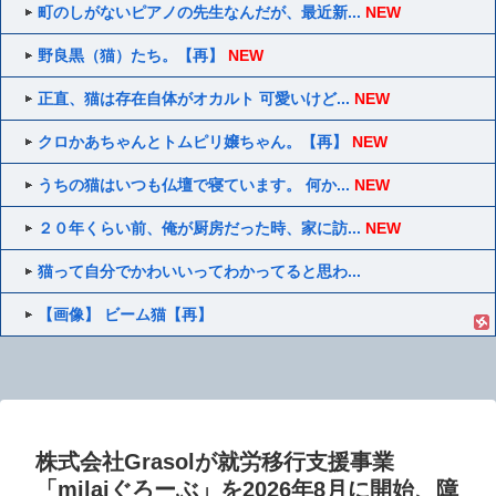
町のしがないピアノの先生なんだが、最近新...
NEW
野良黒（猫）たち。【再】
NEW
正直、猫は存在自体がオカルト 可愛いけど...
NEW
クロかあちゃんとトムピリ嬢ちゃん。【再】
NEW
うちの猫はいつも仏壇で寝ています。 何か...
NEW
２０年くらい前、俺が厨房だった時、家に訪...
NEW
猫って自分でかわいいってわかってると思わ...
【画像】 ビーム猫【再】
株式会社Grasolが就労移行支援事業
「milaiぐろーぶ」を2026年8月に開始、障