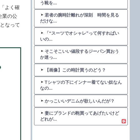
う靴を...
、「よく確
若者の腕時計離れが深刻 時間を見る
企業の公
だけな...
となって
「“スーツでオシャレ”って何すればい
いの...
そこそこいい値段するジーパン買おう
か迷っ...
【画像】この時計買うのどう？
Tシャツの下にインナー着てない奴なん
なの...
かっこいいデニムが欲しいんだが？
妻にブランドの鞄買ってあげたいけど
どれが...