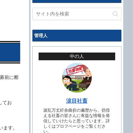
管理人
中の人
応募前に断
涙目社畜
してお
波乱万丈紆余曲折の遍歴から、彷徨
える社畜の皆さんに有益な情報を発
信していけたらと思っています。詳
しくはプロフページをご覧くださ
います。
い。