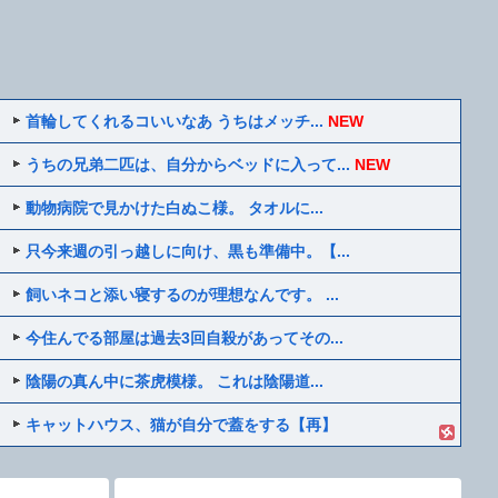
首輪してくれるコいいなあ うちはメッチ...
NEW
うちの兄弟二匹は、自分からベッドに入って...
NEW
動物病院で見かけた白ぬこ様。 タオルに...
只今来週の引っ越しに向け、黒も準備中。【...
飼いネコと添い寝するのが理想なんです。 ...
今住んでる部屋は過去3回自殺があってその...
陰陽の真ん中に茶虎模様。 これは陰陽道...
キャットハウス、猫が自分で蓋をする【再】