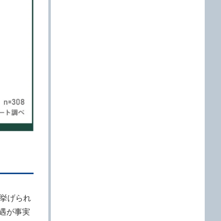
く挙げられ
遇が事実