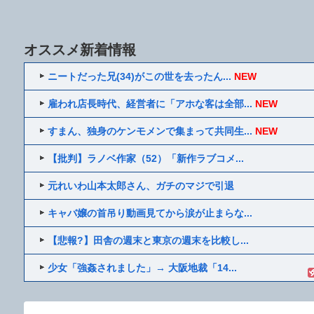
オススメ新着情報
ニートだった兄(34)がこの世を去ったん...
NEW
雇われ店長時代、経営者に「アホな客は全部...
NEW
すまん、独身のケンモメンで集まって共同生...
NEW
【批判】ラノベ作家（52）「新作ラブコメ...
元れいわ山本太郎さん、ガチのマジで引退
キャバ嬢の首吊り動画見てから涙が止まらな...
【悲報?】田舎の週末と東京の週末を比較し...
少女「強姦されました」→ 大阪地裁「14...