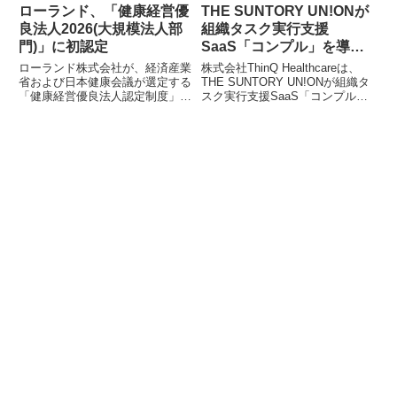
で、多様なワークスタイルをサポ
ローランド、「健康経営優
THE SUNTORY UN!ONが
ートします。
良法人2026(大規模法人部
組織タスク実行支援
門)」に初認定
SaaS「コンプル」を導
入、非専従メンバーへのタ
ローランド株式会社が、経済産業
株式会社ThinQ Healthcareは、
スク管理を効率化
省および日本健康会議が選定する
THE SUNTORY UN!ONが組織タ
「健康経営優良法人認定制度」に
スク実行支援SaaS「コンプル」
おいて、「健康経営優良法人
を導入したことを発表しました。
2026(大規模法人部門)」に初めて
この導入により、非専従メンバー
認定されました。従業員の健康を
へのタスク依頼における課題が解
経営的な視点で捉え、戦略的に取
消され、業務効率と完了率が大幅
り組む優良企業を顕彰するこの制
に向上しています。
度に基づき、ローランドは健康診
断後のフォロー体制強化やメンタ
ルヘルス支援など、多岐にわたる
健康保持・増進活動を継続的に進
めています。