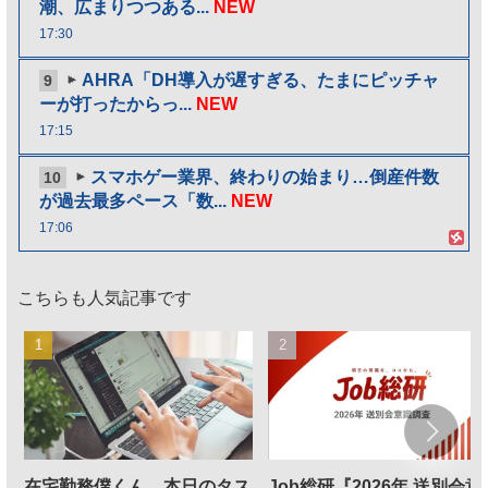
潮、広まりつつある...
NEW
17:30
AHRA「DH導入が遅すぎる、たまにピッチャ
9
ーが打ったからっ...
NEW
17:15
スマホゲー業界、終わりの始まり…倒産件数
10
が過去最多ペース「数...
NEW
17:06
こちらも人気記事です
在宅勤務僕くん、本日のタス
Job総研『2026年 送別会意