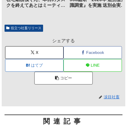
クを終えてあとはミーティン
識調査』を実施 送別会実施
グに参加するだけとなる
割、参加意欲が高いも「自
のは不要」の声も
役立つ社畜リリース
シェアする
X
Facebook
はてブ
LINE
コピー
涙目社畜
関連記事