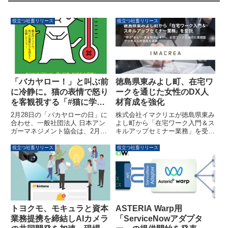
役立つ社畜リリース
役立つ社畜リリース
「バカヤロー！」と叫ぶ前
徳島県東みよし町、在宅ワ
に冷静に。猫の表情で怒り
ークを通じた女性のDX人
を客観視する「#猫に学ぶ
材育成を強化
怒りの温度計」優秀作品が
2月28日の「バカヤローの日」に
株式会社イマクリエが徳島県東み
発表されました
合わせ、一般社団法人 日本アン
よし町から「在宅ワーク入門＆ス
ガーマネジメント協会は、2月22
キルアップセミナー業務」を受託
日の「猫の日」に実施したSNS
しました。本事業は、女性の就業
キャンペーン『#猫に学ぶ怒りの
機会拡大と多様な働き方の創出を
役立つ社畜リリース
役立つ社畜リリース
温度計』の優秀作品を発表しまし
目指し、実践的なデジタル人材育
た。怒りの感情を猫の表情と「怒
成と就業支援を一体的に提供しま
り温度」で数値化し、客観視する
す。
アンガーマネジメントの手法が活
用された投稿が、合計1万ビュー
を超える反響を呼びました。
トヨクモ、モキュラと資本
ASTERIA Warp用
業務提携を締結しAIカメラ
「ServiceNowアダプタ