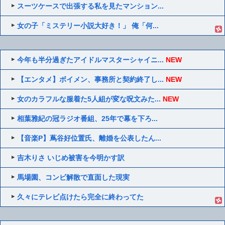
スーツケースで出張する私を見たマンション...
女の子「ミステリー小説大好き！」 俺「何...
今年も半分過ぎたアイドルマスターシャイニ...
NEW
【エンタメ】ボイメン、事務所と契約終了し...
NEW
女のカラフルな服着た5人組が変な呪文みた...
NEW
相葉雅紀の冠ラジオ番組、25年で幕を下ろ...
【音楽P】蔦谷好位置氏、離婚を公表したん...
吉木りさ いじめ被害を今明かす訳
馬場園、コンビ解散で直面した現実
久々にテレビ点けたら完全に終わってた