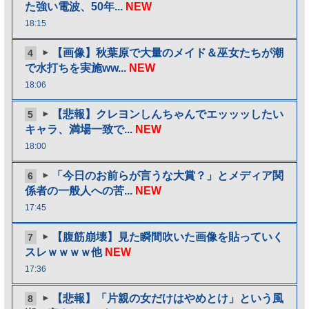
た強い電波、50年...
NEW
18:15
【画像】秋葉原で大量のメイド＆巫女たちが潮
4
で水打ちを実施ww...
NEW
18:06
【悲報】クレヨンしんちゃんでエッッッしたい
5
キャラ、満場一致で...
NEW
18:00
「今日のお前らが言うな大賞？」とメディア関
6
係者の一般人への苦...
NEW
17:45
【腹筋崩壊】見た瞬間吹いた画像を貼っていく
7
スレｗｗｗｗ他
NEW
17:36
【悲報】「片親の女だけはやめとけ」という風
8