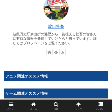
涙目社畜
波乱万丈紆余曲折の遍歴から、彷徨える社畜の皆さん
に有益な情報を発信していけたらと思っています。詳
しくはプロフページをご覧ください。
アニメ関連オススメ情報
ゲーム関連オススメ情報
メニュー
ホーム
検索
トップ
サイドバー
しぃアンテナ新着情報