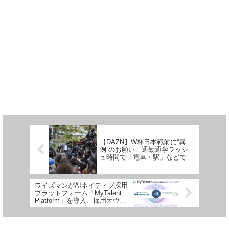
【DAZN】W杯日本戦前に“異
例”のお願い 通勤通学ラッシ
ュ時間で「電車・駅」などでの
視聴に懸念
ワイズマンがAIネイティブ採用
プラットフォーム「MyTalent
Platform」を導入、採用オウン
ドメディアを公開