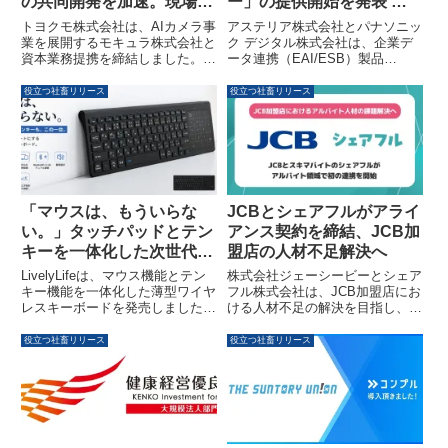
の共同開発を加速。現場
ー」の提供開始を発表 ～
DXを強力に推進します
ServiceNowと各種システ
トヨクモ株式会社は、AIカメラ事
アステリア株式会社とパナソニッ
ムをノーコードで連携し業
業を展開するモキュラ株式会社と
ク デジタル株式会社は、企業デ
資本業務提携を締結しました。こ
ータ連携（EAI/ESB）製品
務DXを推進～
れにより、AIカメラの共同開発体
「ASTERIA Warp」と
制を強化し、ウェブカメラで現場
「ServiceNow AI Platform」を連
役立つ社畜リリース
役立つ社畜リリース
の事象を自動検知してkintoneへ
携させる「ServiceNowアダプタ
記録する新サービスを通じて、現
ー」の提供を開始しました。これ
場の人手不足や安全管理といった
により、ServiceNowと既存シス
課題解決を支援し、DXを加速し
テム間のデータ連携がノーコード
ます。
で実現され、開発負荷の軽減とデ
ータ利活用促進による業務DXが
推進されます。
「マウスは、もういらな
JCBとシェアフルがアライ
い。」タッチパッドとテン
アンス契約を締結、JCB加
キーを一体化した次世代ワ
盟店の人材不足解決へ
イヤレスキーボードが
LivelyLifeは、マウス機能とテン
株式会社ジェーシービーとシェア
LivelyLifeより登場
キー機能を一体化した薄型ワイヤ
フル株式会社は、JCB加盟店にお
レスキーボードを発売しました。
ける人材不足の解決を目指し、ア
本製品は、タッチパッドとテンキ
ライアンス契約を締結しました。
ーをワンタッチで切り替え可能
特にアルバイト・パートの人材確
役立つ社畜リリース
役立つ社畜リリース
で、最大3台のデバイスに同時接
保に特化した企業間提携は、JCB
続できるマルチデバイス機能を備
にとって初めての試みとなりま
えています。Bluetoothおよび
す。
2.4GHzワイヤレス接続に対応
し、最薄約6mm、約300gの軽量
ボディと人間工学に基づいた設計