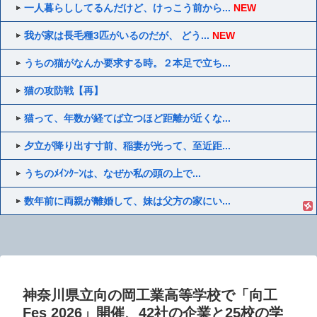
一人暮らししてるんだけど、けっこう前から...
NEW
我が家は長毛種3匹がいるのだが、 どう...
NEW
うちの猫がなんか要求する時。２本足で立ち...
猫の攻防戦【再】
猫って、年数が経てば立つほど距離が近くな...
夕立が降り出す寸前、稲妻が光って、至近距...
うちのﾒｲﾝｸｰﾝは、なぜか私の頭の上で...
数年前に両親が離婚して、妹は父方の家にい...
神奈川県立向の岡工業高等学校で「向工
Fes 2026」開催、42社の企業と25校の学