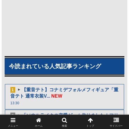
今読まれている人気記事ランキング
【重音テト】コナミデフォルメフィギュア「重
1
音テト 通常衣装V...
NEW
13:30
「ソウルライクの恋愛ゲーム作りました！フリ
2
ーゲームです」→女...
NEW
メニュー
ホーム
検索
トップ
サイドバー
13:15