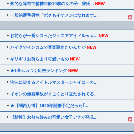
知的な障害で精神年齢10歳の女の子、彼氏...
NEW
一般的薄毛男性「ボクもイケメンになれます...
お前らが一番シコったジュニアアイドルｗｗ...
NEW
バイクでインカムで音楽聴きたいんだが
NEW
ギリギリお前らより可愛いもの
NEW
★1番ムカつく広告ランキング
NEW
泡沫に染まるアイドルマスターシャイニーカ...
イオンの爆発事故がすごくとり立たされてる...
★【関西万博】1940年開催予定だった｢...
【朗報】お前ら好みの可愛い女子アナが発見...