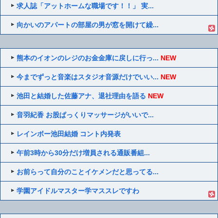
求人誌「アットホームな職場です！！」 実...
向かいのアパートの部屋の男が窓を開けて繰...
熊本のイオンのレジのお金金庫に戻しに行っ...
NEW
今までずっと音楽はスタジオ音源だけでいい...
NEW
池田と結婚した佐藤アナ、退社理由を語る
NEW
音羽紀香 お股ぱっくりマッサージがいいで...
レインボー池田結婚 コント内発表
午前3時から30分だけ増員される通販番組...
お前らって自分のことイケメンだと思ってる...
学園アイドルマスター学マススレですわ