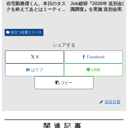
在宅勤務僕くん、本日のタス
Job総研『2026年 送別会意
クを終えてあとはミーティン
識調査』を実施 送別会実施
グに参加するだけとなる
割、参加意欲が高いも「自
のは不要」の声も
役立つ社畜リリース
シェアする
X
Facebook
はてブ
LINE
コピー
涙目社畜
関連記事