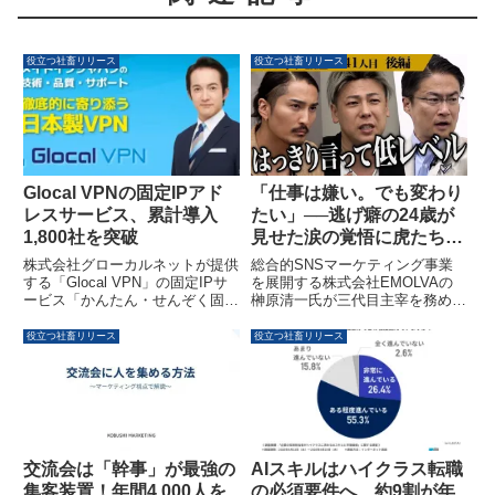
役立つ社畜リリース
役立つ社畜リリース
Glocal VPNの固定IPアド
「仕事は嫌い。でも変わり
レスサービス、累計導入
たい」──逃げ癖の24歳が
1,800社を突破
見せた涙の覚悟に虎たちが
動いた『人財版 令和の
株式会社グローカルネットが提供
総合的SNSマーケティング事業
虎』を配信しました
する「Glocal VPN」の固定IPサ
を展開する株式会社EMOLVAの
ービス「かんたん・せんぞく固定
榊󠄀原清一氏が三代目主宰を務める
IPアドレス」が、累計導入企業数
リアリティ型の採用支援コンテン
1,800社を突破しました。サービ
ツ『人財版 令和の虎』の配信が
役立つ社畜リリース
役立つ社畜リリース
ス開始から5年で、Glocal VPNブ
開始されました。短期離職を繰り
ランド全体では累計利用ユーザー
返してきた24歳の若者が、自身
数30,000ユーザー、500台のVPN
の弱さを乗り越え、未来への覚悟
サーバーを運用し、クラウド利用
を示すドラマが展開されていま
の拡大とリモートワークの定着に
す。
伴う固定IP需要に応えています。
交流会は「幹事」が最強の
AIスキルはハイクラス転職
集客装置！年間4,000人を
の必須要件へ、約9割が年