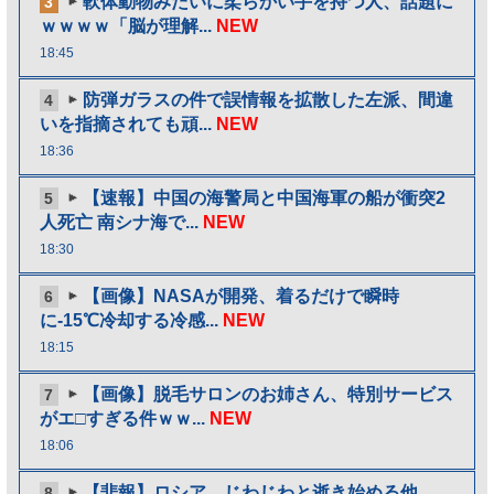
軟体動物みたいに柔らかい手を持つ人、話題に
3
ｗｗｗｗ「脳が理解...
NEW
18:45
防弾ガラスの件で誤情報を拡散した左派、間違
4
いを指摘されても頑...
NEW
18:36
【速報】中国の海警局と中国海軍の船が衝突2
5
人死亡 南シナ海で...
NEW
18:30
【画像】NASAが開発、着るだけで瞬時
6
に-15℃冷却する冷感...
NEW
18:15
【画像】脱毛サロンのお姉さん、特別サービス
7
がエ□すぎる件ｗｗ...
NEW
18:06
【悲報】ロシア、じわじわと逝き始める他
8