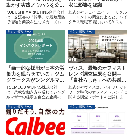
動かす実践ノウハウを公開
収に影響を認識
する無料オンラインウェビ
KOBUSHI MARKETING合同会社
株式会社ジェイ エイ シー リクル
ナーが開催されます
は、交流会の「幹事」が最短距離
ートメントの調査によると、ハイ
で信頼と商談を生むメカニズムを
クラス転職市場においてAIスキル
構造的に解説する無料オンライン
が年収を左右する必須要件へと変
ウェビナーを2026年3月13日に開
化していることが明らかになりま
役立つ社畜リリース
役立つ社畜リリース
催します。年間4,000人を動かす
した。企業はAI活用を積極的に進
実践ノウハウが公開され、集客に
める一方で、実務レベルのAIスキ
課題を抱える経営者やマーケター
ルを持つ人材が不足しており、需
にとって必見の内容となっていま
給ギャップが顕在化しています。
す。
ヴィス、最新のオフィスト
「画一的な採用が日本の労
レンド調査結果を公開—
働力を眠らせている」ツム
「自社らしさ」への共感が
グワークスがシングルマザ
出社強制感を4分の1に低減
ーの活躍を可視化する「イ
株式会社ヴィスは、ハイブリッド
TSUMUGU WORKS株式会社
ンパクトレポート2026
ワーク時代のオフィストレンドに
は、柔軟な働き方を通じてシング
関する調査レポートを公開しまし
ルマザーの経済的自立と企業の採
年」を公開
た。この調査により、オフィス改
用メリットを両立させる「インパ
装・移転が「自社らしさ」の実感
クトレポート2026年」を公開し
役立つ社畜リリース
役立つ社畜リリース
を高め、出社の主要な目的が「人
ました。本レポートでは、完全在
とのつながり」であることが明ら
宅勤務の導入やIT活用により、シ
かになりました。また、「自社ら
ングルマザーが持つ潜在的なプロ
しさ」への共感が、出社への心理
フェッショナル能力を最大限に引
的負担を大幅に軽減することも示
き出し、社会の先入観を打破する