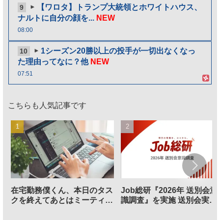
【ワロタ】トランプ大統領とホワイトハウス、
9
ナルトに自分の顔を...
NEW
08:00
1シーズン20勝以上の投手が一切出なくなっ
10
た理由ってなに？他
NEW
07:51
こちらも人気記事です
在宅勤務僕くん、本日のタス
Job総研『2026年 送別会意
クを終えてあとはミーティン
識調査』を実施 送別会実施
グに参加するだけとなる
割、参加意欲が高いも「自
のは不要」の声も