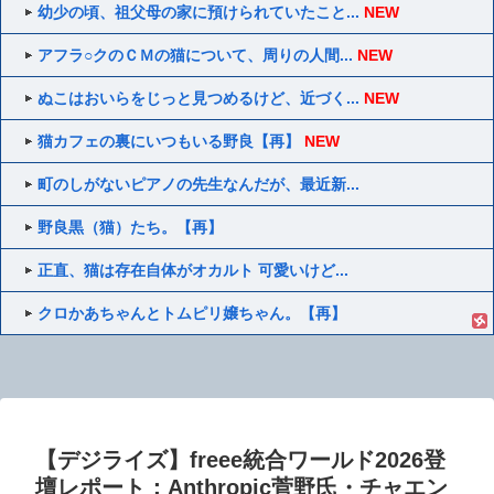
幼少の頃、祖父母の家に預けられていたこと...
NEW
アフラ○クのＣＭの猫について、周りの人間...
NEW
ぬこはおいらをじっと見つめるけど、近づく...
NEW
猫カフェの裏にいつもいる野良【再】
NEW
町のしがないピアノの先生なんだが、最近新...
野良黒（猫）たち。【再】
正直、猫は存在自体がオカルト 可愛いけど...
クロかあちゃんとトムピリ嬢ちゃん。【再】
【デジライズ】freee統合ワールド2026登
壇レポート：Anthropic菅野氏・チャエン