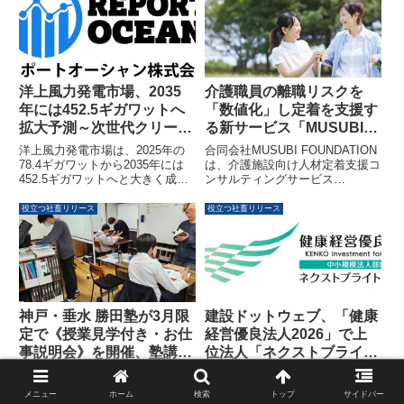
洋上風力発電市場、2035
介護職員の離職リスクを
年には452.5ギガワットへ
「数値化」し定着を支援す
拡大予測～次世代クリーン
る新サービス「MUSUBI」
エネルギー投資動向と成長
提供開始
洋上風力発電市場は、2025年の
合同会社MUSUBI FOUNDATION
戦略～
78.4ギガワットから2035年には
は、介護施設向け人材定着支援コ
452.5ギガワットへと大きく成長
ンサルティングサービス
する見込みです。2026年から
「MUSUBI」の提供を開始しまし
2035年までの年間平均成長率
た。本サービスは、月1回のアン
役立つ社畜リリース
役立つ社畜リリース
（CAGR）は19.16%と予測され
ケートで職員の離職リスクをスコ
ており、脱炭素戦略やエネルギー
ア化し、処遇改善加算の取得・維
安全保障の重要な柱として注目さ
持をサポートします。都道府県の
れています。技術革新と政策支援
ICT補助金を活用することで、初
が市場拡大を牽引し、ヨーロッパ
期費用を抑えて導入することが可
が先行する一方、アジア太平洋地
能です。
域でのダイナミックな成長が期待
神戸・垂水 勝田塾が3月限
建設ドットウェブ、「健康
されています。
定で《授業見学付き・お仕
経営優良法人2026」で上
事説明会》を開催、塾講師
位法人「ネクストブライト
デビューを応援
1000」に認定
個別授業の勝田塾が、春の入塾シ
株式会社建設ドットウェブは、経
ーズンに向けて大学生を対象とし
済産業省と日本健康会議が共同で
メニュー
ホーム
検索
トップ
サイドバー
た塾講師の募集を開始しました。
実施する「健康経営優良法人認定