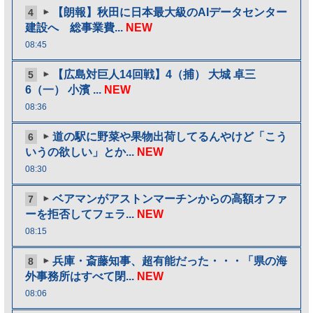
【朗報】秋田に日本最大級のAIデータセンター
4
建設へ 総事業費...
NEW
08:45
【広島対巨人14回戦】4（捕） 大城 卓三
5
6（一） 小濱 ...
NEW
08:36
道の駅に野菜や果物出荷してるんやけど「こう
6
いうの欲しい」とか...
NEW
08:30
ベアマンがアストンマーチンからの高額オファ
7
ーを拒否してフェラ...
NEW
08:15
兵庫・斎藤知事、超有能だった・・・「県の海
8
外事務所はすべて閉...
NEW
08:06