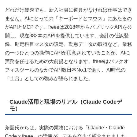
どれだけ優秀でも、新入社員に道具がなければ仕事はでき
ません。AIにとっての「キーボードとマウス」にあたるの
がAPIとMCPです。freeeは2018年からパブリックAPIを公
開し、現在382本のAPIを提供しています。会計の仕訳登
録、勘定科目マスタの設定、勤怠データの取得など、業務
の一つひとつの操作にAPIが用意されていることが、AIに
実務を任せるための大前提となります。freeeはバックオ
フィスツールのなかでAPI数日本No.1であり、AI時代の
「土台」としての強みが語られました。
Claude活用と現場のリアル（Claude Codeデ
モ）
茶圓氏からは、実際の業務における「Claude・Claude
Code × freee」の活用が、デモを交えて紹介されました。