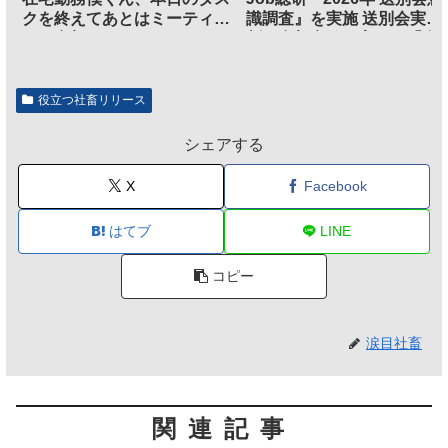
クを終えてあとはミーティン
識調査』を実施 送別会実施
グに参加するだけとなる
割、参加意欲が高いも「自
のは不要」の声も
役立つ社畜リリース
シェアする
X
Facebook
はてブ
LINE
コピー
涙目社畜
関連記事