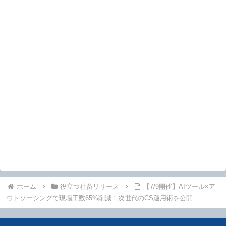
ホーム
役立つ社畜リリース
【7/9開催】AIツール×ア
ウトソーシングで現場工数65%削減！次世代のCS運用術を公開