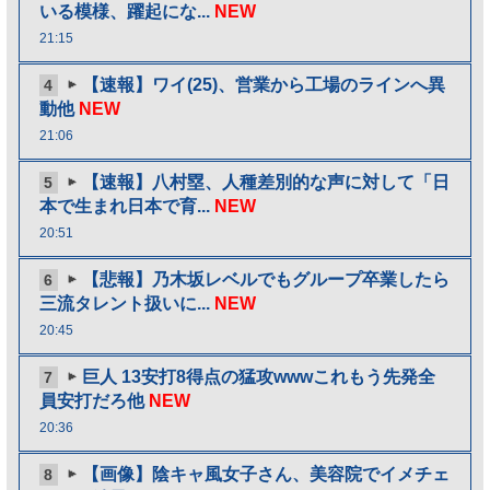
いる模様、躍起にな...
NEW
21:15
【速報】ワイ(25)、営業から工場のラインへ異
4
動他
NEW
21:06
【速報】八村塁、人種差別的な声に対して「日
5
本で生まれ日本で育...
NEW
20:51
【悲報】乃木坂レベルでもグループ卒業したら
6
三流タレント扱いに...
NEW
20:45
巨人 13安打8得点の猛攻wwwこれもう先発全
7
員安打だろ他
NEW
20:36
【画像】陰キャ風女子さん、美容院でイメチェ
8