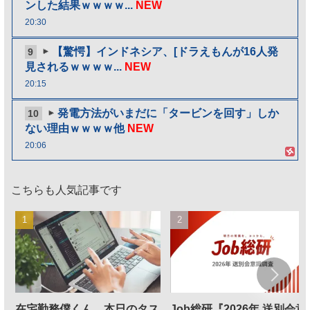
ンした結果ｗｗｗｗ...
NEW
20:30
【驚愕】インドネシア、[ドラえもんが16人発
9
見されるｗｗｗｗ...
NEW
20:15
発電方法がいまだに「タービンを回す」しか
10
ない理由ｗｗｗｗ他
NEW
20:06
こちらも人気記事です
在宅勤務僕くん、本日のタス
Job総研『2026年 送別会意