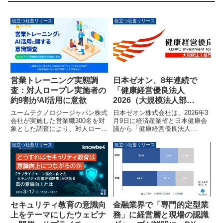
役立つ社畜リリース
役立つ社畜リリース
日本ゼオン、8年連続で
営業トレーニング実態調
「健康経営優良法人
査：対人ロープレ実施者の
2026（大規模法人部
約9割がAI活用に意欲
門）」に認定されました
日本ゼオン株式会社は、2026年3
ユームテクノロジージャパン株式
月9日に経済産業省と日本健康会
会社が実施した営業職300名を対
議から「健康経営優良法人
象とした調査により、対人ロール
2026（大規模法人部門）」に8年
プレイングに心理的負担を感じる
連続で認定されました。社員の健
人が多く、その約9割がAIロール
役立つ社畜リリース
役立つ社畜リリース
康増進と働きがい向上に向けた多
プレイングの利用を希望している
岐にわたる取り組みが評価されて
ことが明らかになりました。現場
います。
がAIに求めるのは会話のリアリテ
ィとスキルの可視化であり、心理
的負担のない育成環境へのニーズ
が高まっています。
金融業界で「専門的定型業
セキュリティ教育の意識向
務」に経営層と現場の認識
上をテーマにしたウェビナ