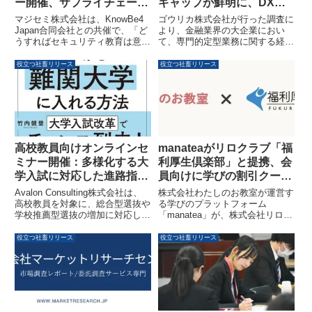
ギャップが鮮明に、DX導
ー開催、サプライチェーン
入後も負担増加の実態が明
強化への真の対策を解説
ゴウリカ株式会社が行った調査に
マジセミ株式会社は、KnowBe4
らかに
より、金融業界の大企業におい
Japan合同会社との共催で、「ど
て、専門的定型業務に関する経営
うすればセキュリティ教育は意識
層と現場の認識に大きな隔たりが
向上につながるのか」をテーマに
あることが判明しました。DXツ
したウェビナーを2026年3月17日
役立つ社畜リリース
役立つ社畜リリース
ール導入後も業務負担の増加を感
に開催します。本ウェビナーで
じる声が現場から多く聞かれ、業
は、経済産業省が主導する「サプ
務効率化の新たな課題が浮き彫り
ライチェーン強化に向けたセキュ
になっています。
リティ対策評価制度」の全体像
と、形骸化しがちなセキュリティ
教育からの脱却、全社的な意識向
上と行動変容を促すヒューマンリ
高校教員向けオンラインセ
manateaがリロクラブ「福
スク管理の考え方について解説し
ミナー開催：多様化する大
利厚生倶楽部」と提携、会
ます。
学入試に対応した進路指導
員向けに学びの割引クーポ
と出願戦略を解説
ン提供を開始
Avalon Consulting株式会社は、
株式会社わたしのお教室が運営す
高校教員を対象に、総合型選抜や
る学びのプラットフォーム
学校推薦型選抜の増加に対応した
「manatea」が、株式会社リロク
大学受験校選びと出願戦略に関す
ラブの「福利厚生倶楽部」と提携
るオンラインセミナーを2026年5
を開始しました。これにより、
役立つ社畜リリース
役立つ社畜リリース
月14日に開催します。本セミナ
「福利厚生倶楽部」の会員は、
ーでは、東大卒ベストセラー著者
manateaで提供される幅広いレッ
が、進路指導・三者面談に活かせ
スンを割引価格で利用できるよう
る実践的な内容を解説します。
になります。