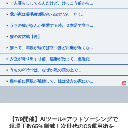
一人暮らししてるんだけど、けっこう前から...
我が家は長毛種3匹がいるのだが、 どう...
うちの猫がなんか要求する時。２本足で立ち...
猫の攻防戦【再】
猫って、年数が経てば立つほど距離が近くな...
夕立が降り出す寸前、稲妻が光って、至近距...
うちのﾒｲﾝｸｰﾝは、なぜか私の頭の上で...
数年前に両親が離婚して、妹は父方の家にい...
【7/9開催】AIツール×アウトソーシングで
現場工数65%削減！次世代のCS運用術を