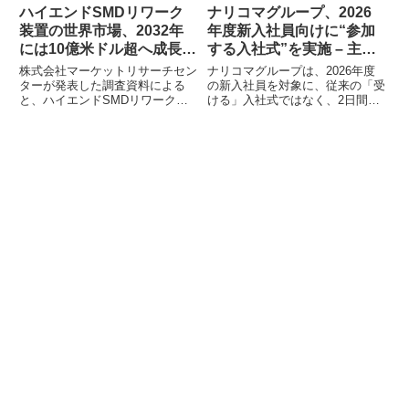
ハイエンドSMDリワーク
ナリコマグループ、2026
装置の世界市場、2032年
年度新入社員向けに“参加
には10億米ドル超へ成長予
する入社式”を実施 – 主体
測
性を育む3日間
株式会社マーケットリサーチセン
ナリコマグループは、2026年度
ターが発表した調査資料による
の新入社員を対象に、従来の「受
と、ハイエンドSMDリワーク装
ける」入社式ではなく、2日間の
置の世界市場は2025年の6億
研修を経て主体的に「参加する」
8,800万米ドルから2032年には10
入社式を執り行いました。この3
億9,100万米ドルに成長すると予
日間は「We are for ONE
測されています。この装置は、電
SPOON.」をコンセプトに、新入
子製品の保守・再溶接に不可欠な
社員が自身の役割や会社との関わ
高精度電子機器であり、熱風加熱
りを深く理解し、自身の言葉で節
式と赤外線加熱式が主なタイプと
目を迎えられるよう設計されまし
して挙げられます。
た。