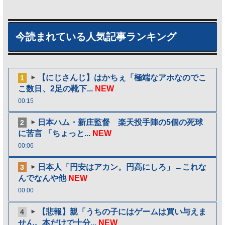
今読まれている人気記事ランキング
【にじさんじ】はかちぇ「極端なアホなのでこ
1
こ数日、2足の靴下...
NEW
00:15
日本ハム・新庄監督 楽天投手陣の5個の死球
2
に苦言 「ちょっと...
NEW
00:06
日本人「円安はアカン。円高にしろ」←これな
3
んでなんや他
NEW
00:00
【悲報】親「うちの子にはゲームは買い与えま
4
せん。本だけで十分...
NEW