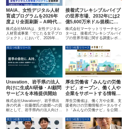
MAIA、女性デジタル人材
接着式フレキシブルパイプ
育成プログラムを2026年
の世界市場、2032年には2
度より全面刷新 – AI時代に
億5,600万米ドル規模に成
対応した「実務直結型DX
長予測
株式会社MAIAは、女性デジタル
株式会社マーケットリサーチセン
人材」育成へ
人材育成事業「でじたる女子プロ
ターは、接着式フレキシブルパイ
ジェクト」において、2026年度
プの世界市場に関する調査レポー
より育成プログラムの内容を全面
トを発表しました。このレポート
刷新することを発表しました。AI
によると、市場は2025年の1億
役立つ社畜リリース
役立つ社畜リリース
の普及と企業のDXニーズの変化
3,300万米ドルから2032年には2
に対応し、「ツールを使える人
億5,600万米ドルへと拡大し、年
材」から「業務を前に進められる
平均成長率10.0％で成長すると予
人材」へと育成コンセプトを再定
測されています。石油・ガス、化
義し、実務直結型のDX人材育成
学、海洋工学など幅広い分野で利
を目指します。
用される接着式フレキシブルパイ
プの市場動向や主要企業の戦略が
厚生労働省「みんなの労働
Uravation、岩手県の法人
詳細に分析されています。
ナビ」オープン、働く人や
向けに生成AI研修・AI顧問
企業をサポートする情報ポ
サービスを本格提供開始
ータルサイト
厚生労働省は、働く方や企業、支
株式会社Uravationが、岩手県出
援者向けの労働情報ポータルサイ
身の代表・佐藤傑氏の故郷への貢
ト「みんなの労働ナビ」を公開し
献として、岩手県内の法人向けに
ました。職業や職場に関する情
生成AI研修とAI顧問サービスの本
報、スキルアップ、労働関連法令
格提供を開始しました。累計
役立つ社畜リリース
役立つ社畜リリース
など、多岐にわたる情報を利用者
6,000名以上の有料講座受講者と
のニーズに合わせて提供していま
100社以上の法人支援実績を活か