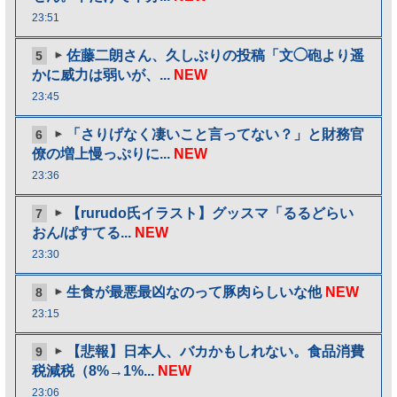
23:51
佐藤二朗さん、久しぶりの投稿「文◯砲より遥
5
かに威力は弱いが、...
NEW
23:45
「さりげなく凄いこと言ってない？」と財務官
6
僚の増上慢っぷりに...
NEW
23:36
【rurudo氏イラスト】グッスマ「るるどらい
7
おん/ぱすてる...
NEW
23:30
生食が最悪最凶なのって豚肉らしいな他
NEW
8
23:15
【悲報】日本人、バカかもしれない。食品消費
9
税減税（8%→1%...
NEW
23:06