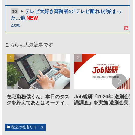
テレビ大好き高齢者の｢テレビ離れ｣が始まっ
10
た…他
NEW
23:00
こちらも人気記事です
在宅勤務僕くん、本日のタス
Job総研『2026年 送別会意
クを終えてあとはミーティン
識調査』を実施 送別会実施
グに参加するだけとなる
割、参加意欲が高いも「自
のは不要」の声も
役立つ社畜リリース