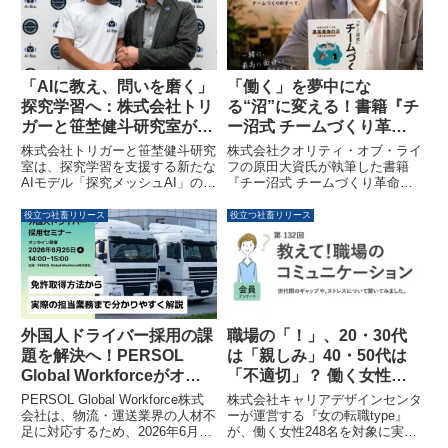
す。
し、地元中小企業のAI活用を支援
します。
「AIに教え、問いを磨く」
「働く」を夢中にな
探究学習へ：株式会社トリ
る“沼”に変える！書籍『チ
ガーと笹埜健斗研究室が
ー沼式 チームづくり革
「探究メッシュAI」の実証
命』発売と全国企業研修開
株式会社トリガーと笹埜健斗研究
株式会社クオリティ・オブ・ライ
を開始
始
室は、探究学習を支援する新たな
フの原田大資氏が執筆した書籍
AIモデル「探究メッシュAI」の実
『チー沼式 チームづくり革命』
証を開始しました。生徒がAIに
が発売されました。本書では、チ
「教える」ことで問いを深める
ームを「強制されなくても、つい
役立つ社畜リリース
役立つ社畜リリース
Teach-to-AIモデルを組み込み、
夢中になってしまう組織」へ変え
探究学習の成果を学校や地域に蓄
る23の実践手法が紹介されてい
積し、次世代へ継承することを目
ます。この出版を機に、書籍の内
指しています。
容に基づいた「チー沼式チームづ
くり研修」が全国の企業・医療機
関・各種団体向けに展開されま
す。
職場の「！」、20・30代
外国人ドライバー採用の課
は「親しみ」40・50代は
題を解決へ！PERSOL
「不適切」？ 働く女性の
Global Workforceがオン
約7割が世代間ギャップを
ラインセミナーを6月25日
株式会社キャリアデザインセンタ
PERSOL Global Workforce株式
実感
に開催
ーが運営する『女の転職type』
会社は、物流・運送業界の人材不
が、働く女性248名を対象に実施
足に対応するため、2026年6月25
した「職場のコミュニケーショ
日（木）に「外国人ドライバー採