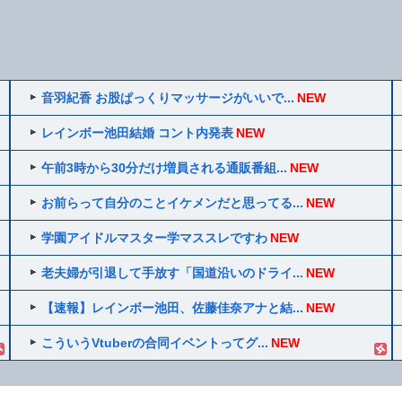
音羽紀香 お股ぱっくりマッサージがいいで...
NEW
レインボー池田結婚 コント内発表
NEW
午前3時から30分だけ増員される通販番組...
NEW
お前らって自分のことイケメンだと思ってる...
NEW
学園アイドルマスター学マススレですわ
NEW
老夫婦が引退して手放す「国道沿いのドライ...
NEW
【速報】レインボー池田、佐藤佳奈アナと結...
NEW
こういうVtuberの合同イベントってグ...
NEW