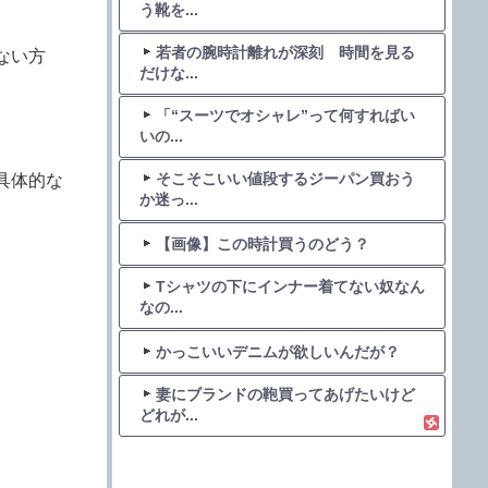
う靴を...
若者の腕時計離れが深刻 時間を見る
ない方
だけな...
「“スーツでオシャレ”って何すればい
いの...
そこそこいい値段するジーパン買おう
具体的な
か迷っ...
【画像】この時計買うのどう？
Tシャツの下にインナー着てない奴なん
なの...
かっこいいデニムが欲しいんだが？
妻にブランドの鞄買ってあげたいけど
どれが...