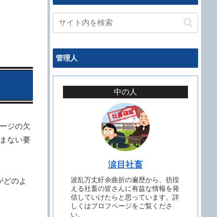
管理人
中の人
ージの欠
まない要
涙目社畜
波乱万丈紆余曲折の遍歴から、彷徨
がどのよ
える社畜の皆さんに有益な情報を発
信していけたらと思っています。詳
しくはプロフページをご覧くださ
い。