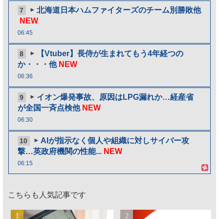
北海道日本ハムファイターズのチーム別勝敗他
7
NEW
06:45
【Vtuber】長侍が生まれてもう4年経つの
8
か・・・他
NEW
06:36
イオン爆発事故、原因はLPG漏れか…経産省
9
が全国一斉点検他
NEW
06:30
AIが指示なく個人や組織に対しサイバー攻
10
撃…英政府機関の性能...
NEW
06:15
こちらも人気記事です