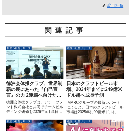
涙目社畜
関連記事
役立つ社畜リリース
役立つ社畜リリース
徳洲会体操クラブ、世界制
日本のクラフトビール市
覇の裏にあった『自己宣
場、2034年までに249億米
言』の力 2連覇へ向けた研
ドル超へ成長予測
修を実施
徳洲会体操クラブは、アチーブメ
IMARCグループの最新レポート
ント株式会社と共同でチームビル
によると、日本のクラフトビール
ディング研修を2026年5月31日に
市場は2025年に90億米ドルに達
開催しました。この研修では、過
し、2034年までに249億米ドルを
去の世界大会で三冠を達成した岡
超え、2026年から2034年の間に
役立つ社畜リリース
役立つ社畜リリース
慎之助選手が証明した「自己宣
年平均成長率11.62%で成長する
言」の力を活用し、10月の第53
見込みであることが明らかになり