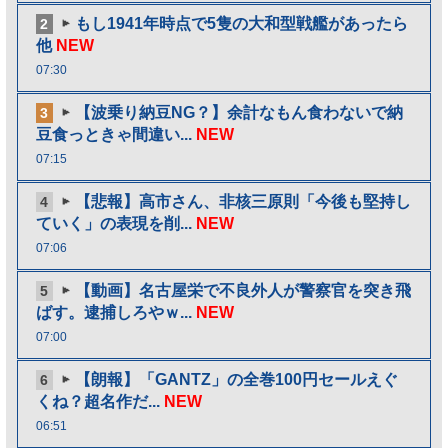
もし1941年時点で5隻の大和型戦艦があったら
2
他
NEW
07:30
【波乗り納豆NG？】余計なもん食わないで納
3
豆食っときゃ間違い...
NEW
07:15
【悲報】高市さん、非核三原則「今後も堅持し
4
ていく」の表現を削...
NEW
07:06
【動画】名古屋栄で不良外人が警察官を突き飛
5
ばす。逮捕しろやｗ...
NEW
07:00
【朗報】「GANTZ」の全巻100円セールえぐ
6
くね？超名作だ...
NEW
06:51