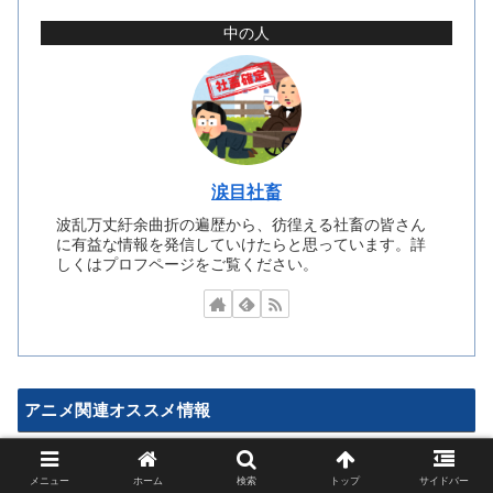
中の人
涙目社畜
波乱万丈紆余曲折の遍歴から、彷徨える社畜の皆さん
に有益な情報を発信していけたらと思っています。詳
しくはプロフページをご覧ください。
アニメ関連オススメ情報
メニュー
ホーム
検索
トップ
サイドバー
ゲーム関連オススメ情報