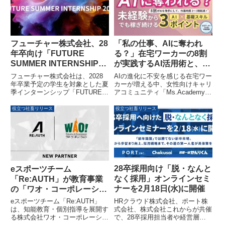
回世界体操競技選手権大会や
ました。
2028年の大舞台での世界2連覇を
目指すチームの結束を固めること
を目的としています。
フューチャー株式会社、28
「私の仕事、AIに奪われ
年卒向け「FUTURE
る？」在宅ワーカーの8割
SUMMER INTERNSHIP
が実践するAI活用術と、未
2026」の募集を開始 – 過
経験から稼ぎ続ける3つの
フューチャー株式会社は、2028
AIの進化に不安を感じる在宅ワー
去最多24プログラム、高額
ポイント
年卒業予定の学生を対象とした夏
カーが増える中、女性向けキャリ
季インターンシップ「FUTURE
アコミュニティ「Ms.Academy」
報酬も
SUMMER INTERNSHIP 2026」
の調査により、在宅ワーカーの8
の募集を2026年4月20日より開始
割以上が生成AIを「優秀な助手」
役立つ社畜リリース
役立つ社畜リリース
しました。AI・テクノロジーを活
として活用し、作業時間を大幅に
用したビジネス革新を体験できる
短縮している実態が明らかになり
過去最多24種のプログラムが用
ました。本記事では、この調査結
意され、特に「Engineer Camp」
果に基づき、未経験からAIを味方
と「Research Camp」では月給
につけて賢く働くための3つのポ
換算での報酬が支給されます。
イントを紹介します。
28卒採用向け「脱・なんと
eスポーツチーム
なく採用」オンラインセミ
「Re:AUTH」が教育事業
ナーを2月18日(水)に開催
の「ワオ・コーポレーショ
ン」とスポンサー契約を締
HRクラウド株式会社、ポート株
eスポーツチーム「Re:AUTH」
結
式会社、株式会社これからが共催
は、知能教育・個別指導を展開す
で、28卒採用担当者や経営層を
る株式会社ワオ・コーポレーショ