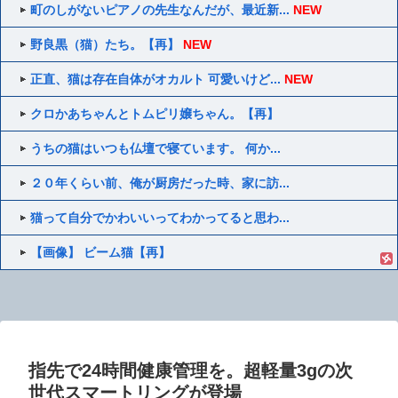
町のしがないピアノの先生なんだが、最近新...
NEW
野良黒（猫）たち。【再】
NEW
正直、猫は存在自体がオカルト 可愛いけど...
NEW
クロかあちゃんとトムピリ嬢ちゃん。【再】
うちの猫はいつも仏壇で寝ています。 何か...
２０年くらい前、俺が厨房だった時、家に訪...
猫って自分でかわいいってわかってると思わ...
【画像】 ビーム猫【再】
指先で24時間健康管理を。超軽量3gの次
世代スマートリングが登場