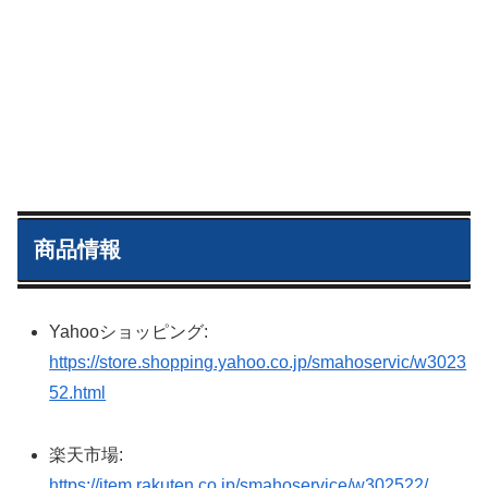
商品情報
Yahooショッピング:
https://store.shopping.yahoo.co.jp/smahoservic/w3023
52.html
楽天市場:
https://item.rakuten.co.jp/smahoservice/w302522/