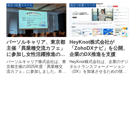
対象に、新卒採用市場で勝つため
ンとスポンサー契約を締結しまし
の具体的な戦略を公開する無料オ
た。この提携により、次世代eス
役立つ社畜リリース
役立つ社畜リリース
ンラインセミナーを開催いたしま
ポーツプレイヤーの育成と、教育
す。集客から歩留まり向上、採用
とeスポーツを融合した新たな文
戦略まで、各分野の専門家が具体
化価値の創造を目指します。
的な解決策を提示します。
パーソルキャリア、東京都
HeyKnot株式会社が
主催「異業種交流カフェ」
「ZohoDXナビ」を公開、
に参加し女性活躍推進の知
企業のDX推進を支援
見を交換
パーソルキャリア株式会社は、東
HeyKnot株式会社は、企業のデジ
京都主催の2025年度「異業種交
タルトランスフォーメーション
流カフェ」に参加しました。本イ
（DX）を加速させるための情報
ベントでは、参加企業3社、都
発信メディア「ZohoDXナビ」を
庁、特別区の女性管理職が集ま
公開しました。Zoho製品の導入
り、業界や組織の垣根を越えて女
検討から活用までを支援し、豊富
性活躍推進の知見を交換し、未来
なCRM導入支援実績に基づいた
に向けたディスカッションが行わ
実践的なノウハウを提供します。
れました。パーソルキャリアは、
自社の多様な制度や取り組みを紹
介し、他の参加者からも新たな視
点を得る機会となりました。