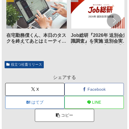
在宅勤務僕くん、本日のタス
Job総研『2026年 送別会意
クを終えてあとはミーティン
識調査』を実施 送別会実施
グに参加するだけとなる
割、参加意欲が高いも「自
のは不要」の声も
役立つ社畜リリース
シェアする
X
Facebook
はてブ
LINE
コピー