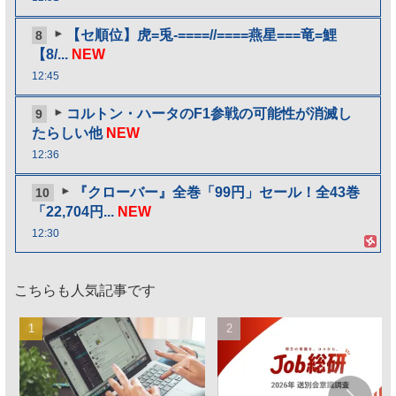
【セ順位】虎=兎-====//====燕星===竜=鯉
8
【8/...
NEW
12:45
コルトン・ハータのF1参戦の可能性が消滅し
9
たらしい他
NEW
12:36
『クローバー』全巻「99円」セール！全43巻
10
「22,704円...
NEW
12:30
こちらも人気記事です