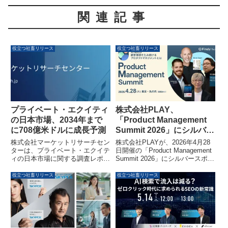
関連記事
役立つ社畜リリース
役立つ社畜リリース
プライベート・エクイティ
株式会社PLAY、
の日本市場、2034年まで
「Product Management
に708億米ドルに成長予測
Summit 2026」にシルバー
スポンサーとして協賛しプ
株式会社マーケットリサーチセン
株式会社PLAYが、2026年4月28
ロダクト戦略の知見を共有
ターは、プライベート・エクイテ
日開催の「Product Management
ィの日本市場に関する調査レポー
Summit 2026」にシルバースポン
ト「Japan Private Equity Market
サーとして協賛します。ブース出
2026-2034」を発表しました。こ
展やスポンサーセッションへの登
役立つ社畜リリース
役立つ社畜リリース
のレポートによると、日本のプラ
壇を通じて、動画配信プラットフ
イベート・エクイティ市場は
ォームのプロダクト戦略や組織設
2025年の423億米ドルから、2034
計に関する知見を共有する予定で
年には708億米ドルに達し、2026
す。
年から2034年までの期間で年平
均成長率（CAGR）5.59%を記録