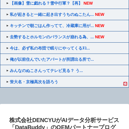
【画像】雪に戯れる？雪中行軍？【再】
NEW
私が起きると一緒に起き出すうちのぬこたん...
NEW
キッチンで朝ごはん作ってて、冷蔵庫に用が...
NEW
去勢するとホルモンのバランスが崩れる為、...
NEW
今は、必ず私の布団で眠りにやってくるﾇｺ...
俺が以前住んでいたアパートが所謂出る所で...
みんなのぬこさんってテレビ見る？ う...
蛍大名・京極高次を語ろう
株式会社DENCYUがAIデータ分析サービス
「DataBuddy」のOEMパートナープログ