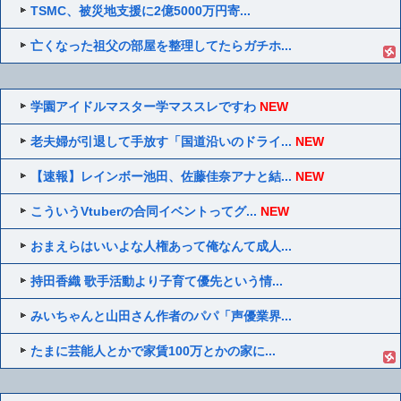
TSMC、被災地支援に2億5000万円寄...
亡くなった祖父の部屋を整理してたらガチホ...
学園アイドルマスター学マススレですわ
NEW
老夫婦が引退して手放す「国道沿いのドライ...
NEW
【速報】レインボー池田、佐藤佳奈アナと結...
NEW
こういうVtuberの合同イベントってグ...
NEW
おまえらはいいよな人権あって俺なんて成人...
持田香織 歌手活動より子育て優先という情...
みいちゃんと山田さん作者のパパ「声優業界...
たまに芸能人とかで家賃100万とかの家に...