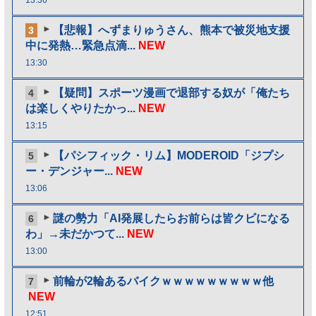
【悲報】へずまりゅうさん、熊本で被災地支援
3
中に発熱…緊急点滴...
NEW
13:30
【疑問】スポーツ漫画で退部する奴が「俺たち
4
は楽しくやりたかっ...
NEW
13:15
【パシフィック・リム】MODEROID「ジプシ
5
ー・デンジャー...
NEW
13:06
謎の勢力「AI発展したらお前らは皆クビになる
6
わ」→未だかつて...
NEW
13:00
前輪が2輪あるバイクｗｗｗｗｗｗｗｗｗ他
7
NEW
12:51