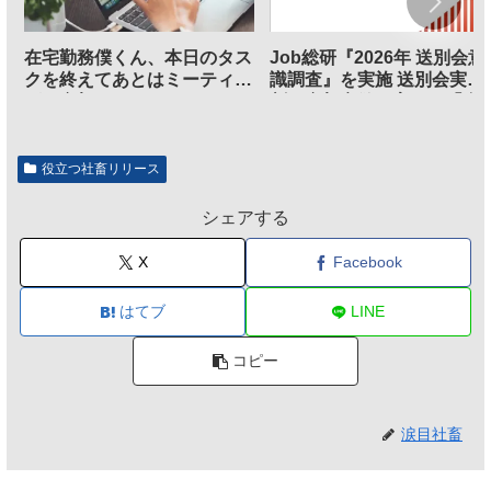
在宅勤務僕くん、本日のタス
Job総研『2026年 送別会意
クを終えてあとはミーティン
識調査』を実施 送別会実施
グに参加するだけとなる
割、参加意欲が高いも「自
のは不要」の声も
役立つ社畜リリース
シェアする
X
Facebook
はてブ
LINE
コピー
涙目社畜