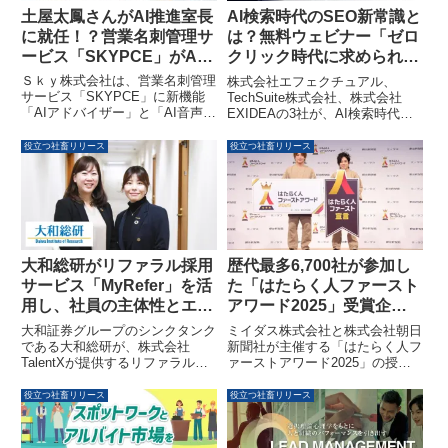
すると予測されています。国内外
土屋太鳳さんがAI推進室長
AI検索時代のSEO新常識と
の投資家の関心、技術進歩、持続
に就任！？営業名刺管理サ
は？無料ウェビナー「ゼロ
可能性への取り組みが市場成長の
ービス「SKYPCE」がAI
クリック時代に求められる
主要因とされています。
アドバイザーとAI音声検索
SEO戦略」5月14日開催
Ｓｋｙ株式会社は、営業名刺管理
株式会社エフェクチュアル、
を導入、吉田鋼太郎さんと
サービス「SKYPCE」に新機能
TechSuite株式会社、株式会社
「AIアドバイザー」と「AI音声検
EXIDEAの3社が、AI検索時代の
TVCM初共演
索」を導入しました。これに伴
SEO戦略について解説する無料
い、俳優の吉田鋼太郎さんと土屋
オンラインウェビナーを2026年5
役立つ社畜リリース
役立つ社畜リリース
太鳳さんが出演する新TVCMが
月14日に開催します。AIツール
2026年3月16日より全国で放映開
の普及により変化する情報探索に
始されます。土屋さんはAI推進室
対応するための「ブランドSEO
長役で吉田さんと初共演し、AIを
戦略」や「AI検索最適化の指標設
活用した業務効率化を表現してい
計」、「360度のAIO/LLMO対
ます。
策」について、各社の専門家が体
系的に解説します。
歴代最多6,700社が参加し
大和総研がリファラル採用
た「はたらく人ファースト
サービス「MyRefer」を活
アワード2025」受賞企業
用し、社員の主体性とエン
を発表
ゲージメントを最大化して
ミイダス株式会社と株式会社朝日
大和証券グループのシンクタンク
います
新聞社が主催する「はたらく人フ
である大和総研が、株式会社
ァーストアワード2025」の授賞
TalentXが提供するリファラル採
式が開催され、歴代最多の6,700
用サービス「MyRefer」を導入
社の中から「はたらく人ファース
し、社員の主体性とエンゲージメ
役立つ社畜リリース
役立つ社畜リリース
ト」な取り組みを実践する企業が
ントの向上に取り組んでいること
発表されました。
を発表しました。2030年までの
経営計画に基づき、社員が自律的