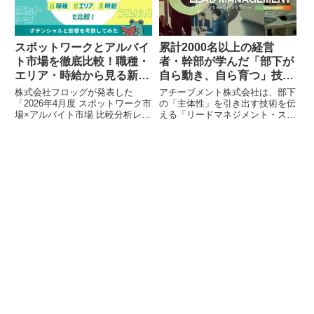
に組織づくりに参加する文化を醸
成しています。
スポットワークとアルバイ
累計2000名以上の経営
ト市場を徹底比較！職種・
者・幹部が学んだ「部下が
エリア・時給から見る新た
自ら動き、自ら育つ」技
な雇用トレンド【2026年4
術、「リードマネジメン
株式会社フロッグが発表した
アチーブメント株式会社は、部下
月度レポート】
ト・スタンダード」が開催
「2026年4月度 スポットワーク市
の「主体性」を引き出す技術を伝
場×アルバイト市場 比較分析レポ
える「リードマネジメント・スタ
されました
ート」は、近年注目を集めるスポ
ンダード」を開催しました。多く
ットワークと従来のアルバイト市
の管理職が直面する部下育成の課
場について、職種、エリア、時給
題に対し、選択理論心理学に基づ
の観点から詳細な比較分析を行っ
いたマネジメント手法を提供し、
ています。このレポートは、両市
全国から集まった経営者・管理職
場の現状と将来的なポテンシャ
117名が参加しました。
ル、そして共存の可能性について
考察しています。