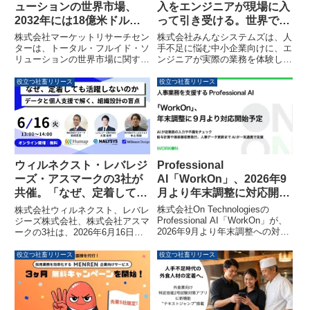
ューションの世界市場、
入をエンジニアが現場に入
2032年には18億米ドル超
って引き受ける。世界で広
に成長予測の調査レポート
がる手法「FDE」を、みん
株式会社マーケットリサーチセン
株式会社みんなシステムズは、人
が発表
なシステムズが全国展開
ターは、トータル・フルイド・ソ
手不足に悩む中小企業向けに、エ
リューションの世界市場に関する
ンジニアが実際の業務を体験した
——第1号はムラセグルー
最新調査レポートを発表しまし
上で課題を発見し、AIを使った自
プ
た。本レポートでは、2032年ま
動化の仕組みづくりまで一貫して
役立つ社畜リリース
役立つ社畜リリース
でに市場規模が18億米ドルを超
行うDX支援を本格展開します。
えると予測されており、油分析、
このアプローチは
潤滑管理、廃棄物処理などのセグ
「FDE（Forward Deployed
メント別分析や主要企業の情報が
Engineer＝前線配備エンジニ
含まれています。
ア）」と呼ばれ、世界で急速に広
がっている手法です。第1号事例
として、佐世保市に拠点を置くム
Professional
ウィルネクスト・レバレジ
ラセグループへの支援が開始され
AI「WorkOn」、2026年9
ーズ・アスマークの3社が
ました。
月より年末調整に対応開
共催。「なぜ、定着しても
始。AIが従業員の入力や不
活躍しないのか」をテーマ
株式会社On Technologiesの
株式会社ウィルネクスト、レバレ
備をチェックし、給与計
に、無料オンラインセミナ
Professional AI「WorkOn」が、
ジーズ株式会社、株式会社アスマ
2026年9月より年末調整への対応
ークの3社は、2026年6月16日に
算・源泉徴収票発行・人事
ーを6月16日に開催
を開始します。AIが従業員の年末
無料オンラインセミナー「なぜ、
データ更新まで一気通貫で
調整における情報入力ミスや資料
定着しても活躍しないのか──デ
役立つ社畜リリース
役立つ社畜リリース
支援します
添付の不備解消を支援し、さらに
ータと個人支援で解く、組織設計
労務・給与一体型プラットフォー
の盲点」を共催します。本セミナ
ムとしての強みを活かし、還付金
ーでは、従業員の定着後の活躍と
の計算、従業員情報の更新、源泉
いう課題に対し、各社の専門領域
徴収票発行までを一気通貫で支援
から具体的なアプローチが提示さ