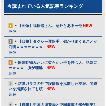
今読まれている人気記事ランキング
【画像】福原遥さん、意外とあるｗ他
NEW
1
19:06
【悲報】タクシー運転手、儲かりまくることが
2
判明ｗｗｗｗｗｗｗ...
NEW
19:00
軟体動物みたいに柔らかい手を持つ人、話題に
3
ｗｗｗｗ「脳が理解...
NEW
18:45
防弾ガラスの件で誤情報を拡散した左派、間違
4
いを指摘されても頑...
NEW
18:36
【速報】中国の海警局と中国海軍の船が衝突2
5