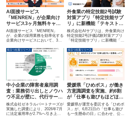
することが発表されました。
れます。
AI面接サービス
外食業の特定技能2号試験
「MENREN」が企業向け
対策アプリ「特定技能サプ
サービス3ヶ月無料キャン
リ」に新機能「テキストジ
ペーンを開始
ャンプ」が追加
AI面接サービス「MENREN」
株式会社AIサプリは、外食業向け
が、企業の採用業務を効率化する
特定技能2号評価試験対策アプリ
企業向けサービスにおいて、3ヶ
「特定技能サプリ」に新機能「テ
月間の無料キャンペーンを開始し
キストジャンプ」をリリースしま
ました。先着5社限定で、導入事
した。この機能は、問題演習中に
役立つ社畜リリース
役立つ社畜リリース
例の公開やフィードバック面談に
間違えた問題から教材テキストの
協力できる企業が対象となりま
該当範囲へワンタップで移動でき
す。
る仕組みで、働きながら試験対策
を行う外国人材の学習効率向上を
目指しています。
中小企業の障害者雇用調
愛媛県「ひめボス」が働き
査：業務切り出しとノウハ
方意識調査を実施、約6割
ウ不足が壁に、代行サービ
が「仕事も遊びもほどほ
ス利用者の4割超が「課題
ど・遊び優先」と回答
株式会社ゼネラルパートナーズが
愛媛県が運営を委託する「ひめボ
あり」と回答
実施した調査により、2026年7月
ス」が、6月21日の「仕事も遊び
に法定雇用率が2.7%へ引き上げ
も一生懸命の日」に合わせ、公式
られる中、中小企業が障害者雇用
Instagramで働き方の意識調査を
で直面する課題が明らかになりま
実施しました。444人の回答者の
した。特に「業務の切り出し」が
うち、約6割が仕事と遊びのバラ