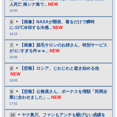
人死亡 南シナ海で...
NEW
18:30
【画像】NASAが開発、着るだけで瞬時
6
に-15℃冷却する冷感...
NEW
18:15
【画像】脱毛サロンのお姉さん、特別サービス
7
がエ□すぎる件ｗｗ...
NEW
18:06
【悲報】ロシア、じわじわと逝き始める他
8
NEW
18:00
【悲報】公務員さん、ボーナスを増額「民間企
9
業に合わせました」...
NEW
17:51
ヤク奥川、ファンもアンチも騒げない成績を
10