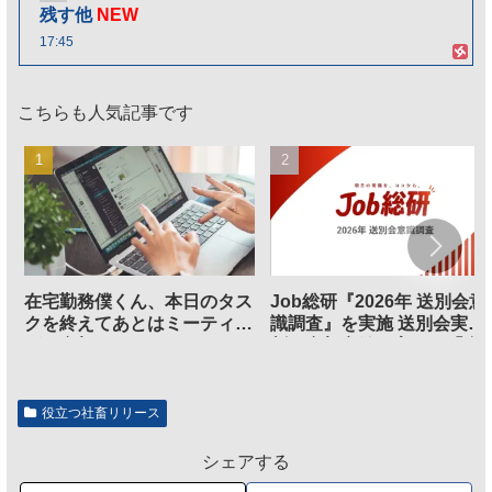
残す他
NEW
17:45
こちらも人気記事です
在宅勤務僕くん、本日のタス
Job総研『2026年 送別会意
クを終えてあとはミーティン
識調査』を実施 送別会実施
グに参加するだけとなる
割、参加意欲が高いも「自
のは不要」の声も
役立つ社畜リリース
シェアする