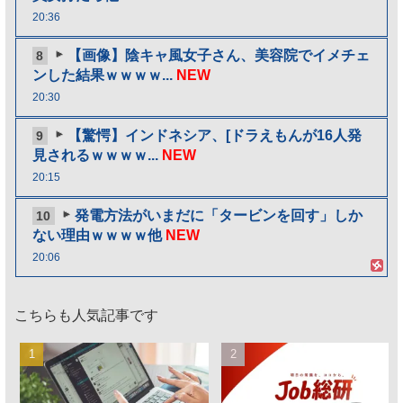
20:36
【画像】陰キャ風女子さん、美容院でイメチェ
8
ンした結果ｗｗｗｗ...
NEW
20:30
【驚愕】インドネシア、[ドラえもんが16人発
9
見されるｗｗｗｗ...
NEW
20:15
発電方法がいまだに「タービンを回す」しか
10
ない理由ｗｗｗｗ他
NEW
20:06
こちらも人気記事です