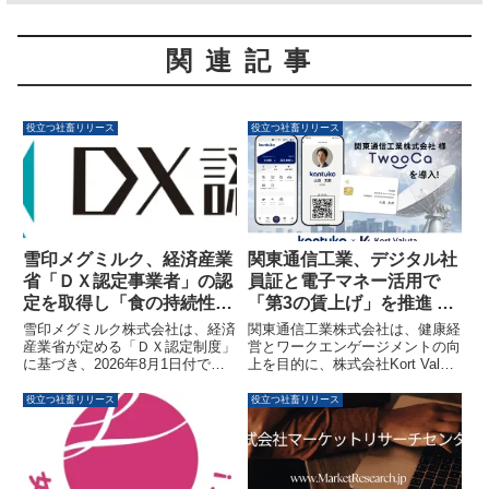
関連記事
役立つ社畜リリース
役立つ社畜リリース
雪印メグミルク、経済産業
関東通信工業、デジタル社
省「ＤＸ認定事業者」の認
員証と電子マネー活用で
定を取得し「食の持続性」
「第3の賃上げ」を推進 ～
の実現を目指します
次世代型ウォレット
雪印メグミルク株式会社は、経済
関東通信工業株式会社は、健康経
「TwooCa」導入で健康経
産業省が定める「ＤＸ認定制度」
営とワークエンゲージメントの向
に基づき、2026年8月1日付で
上を目的に、株式会社Kort Valuta
営とワークエンゲージメン
「ＤＸ認定事業者」の認定を取得
が提供する次世代型ウォレット
ト向上へ～
しました。デジタルによる事業基
「TwooCa」を導入しました。こ
役立つ社畜リリース
役立つ社畜リリース
盤の強化を通じて、「食の持続
の取り組みでは、デジタル社員証
性」の実現と持続的な企業価値向
と電子マネーを活用したポイント
上を目指しています。
付与施策を通じて、従業員の実質
的な手取り向上、いわゆる「第3
の賃上げ」を目指します。