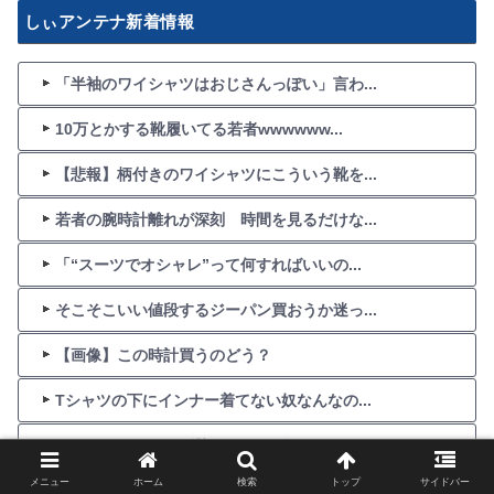
しぃアンテナ新着情報
「半袖のワイシャツはおじさんっぽい」言わ...
10万とかする靴履いてる若者wwwwww...
【悲報】柄付きのワイシャツにこういう靴を...
若者の腕時計離れが深刻 時間を見るだけな...
「“スーツでオシャレ”って何すればいいの...
そこそこいい値段するジーパン買おうか迷っ...
【画像】この時計買うのどう？
Tシャツの下にインナー着てない奴なんなの...
かっこいいデニムが欲しいんだが？
メニュー
ホーム
検索
トップ
サイドバー
妻にブランドの鞄買ってあげたいけどどれが...