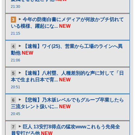
21:30
今年の防衛白書にメディアが何故かブチ切れて
3
いる模様、躍起にな...
NEW
21:15
【速報】ワイ(25)、営業から工場のラインへ異
4
動他
NEW
21:06
【速報】八村塁、人種差別的な声に対して「日
5
本で生まれ日本で育...
NEW
20:51
【悲報】乃木坂レベルでもグループ卒業したら
6
三流タレント扱いに...
NEW
20:45
巨人 13安打8得点の猛攻wwwこれもう先発全
7
員安打だろ他
NEW