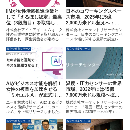
IIMが女性活躍推進企業と
日本のコワーキングスペー
して「えるぼし認定」最高
ス市場、2025年に5億
位（3段階目）を取得しま
2,000万米ドル超えへ：新
した
たな働き方の潮流と進化
株式会社アイ・アイ・エムは、女
株式会社マーケットリサーチセン
性の活躍推進に関する取り組みが
ターは、日本のコワーキングスペ
評価され、厚生労働省が定める
ース市場に関する最新の調査レポ
「えるぼし認定」の最高位（3段
ートを発表しました。2025年に
階目）を取得しました。多様な人
は市場規模が5億2,000万米ドルを
役立つ社畜リリース
役立つ社畜リリース
材が活躍する次世代組織の実現を
超えると予測されており、リモー
目指す企業の取り組みを紹介しま
トワークの普及や働き方の多様化
す。
を背景に、市場は急速な進化を遂
げています。本レポートでは、市
場の変遷、主要な動向、多様なビ
ジネスモデル、そして今後の展望
について詳しく解説しています。
AIがビジネス才能を解析！
温度・圧力センサーの世界
女性の複業を加速させる
市場、2032年には45億
「ミホエル.A」が正式リリ
7,600万米ドル規模へ拡大
ース
予測
エール株式会社が、AIによるビジ
株式会社マーケットリサーチセン
ネス才能解析サービス「ミホエ
ターは、「温度・圧力センサーの
ル.A」を正式リリースしました。
世界市場（2026年～2032年）」
出生データに基づき、個人に最適
に関する調査レポートを発表しま
な行動タイミングや意思決定ポイ
した。このレポートによると、世
役立つ社畜リリース
役立つ社畜リリース
ントを提示し、女性の複業やキャ
界の温度・圧力センサー市場は