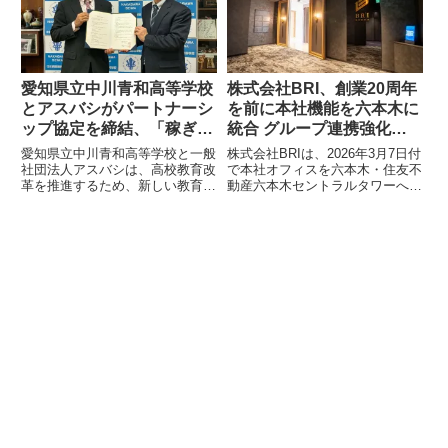
リア形成を支援します。
2025年の5億3,600万米ドルから
2032年には45億7,600万米ドルに
拡大し、年平均成長率（CAGR）
36.6%で成長すると予測されてい
ます。本レポートでは、市場規
模、動向、セグメント別予測（埋
愛知県立中川青和高等学校
株式会社BRI、創業20周年
め込み型、ねじ込み型）、主要企
とアスバシがパートナーシ
を前に本社機能を六本木に
業情報などが詳細に分析されてい
ップ協定を締結、「稼ぎな
統合 グループ連携強化と
ます。
がら学ぶ」アプレンティス
次世代成長を目指す
愛知県立中川青和高等学校と一般
株式会社BRIは、2026年3月7日付
シップを本格導入
社団法人アスバシは、高校教育改
で本社オフィスを六本木・住友不
革を推進するため、新しい教育の
動産六本木セントラルタワーへ移
仕組み構築に向けたパートナーシ
転し、本社機能を統合しました。
ップ協定を締結しました。この協
創業20周年を目前に控え、グル
定により、「給与支給×実践的学
ープ各社の拠点を一箇所に集約す
び×単位取得」を特徴とするアプ
ることで、グループ連携の強化、
レンティスシップを本格導入し、
意思決定の迅速化、そして新たな
生徒のキャリア形成を支援する3
事業創出を目指します。
年間の連続した「越境体験型プロ
グラム」を共同で企画・運営して
いくとのことです。