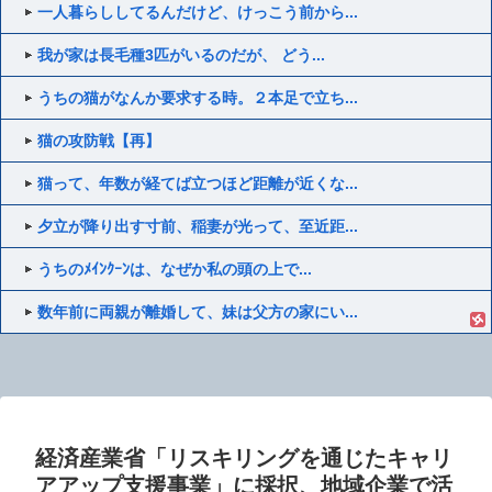
一人暮らししてるんだけど、けっこう前から...
我が家は長毛種3匹がいるのだが、 どう...
うちの猫がなんか要求する時。２本足で立ち...
猫の攻防戦【再】
猫って、年数が経てば立つほど距離が近くな...
夕立が降り出す寸前、稲妻が光って、至近距...
うちのﾒｲﾝｸｰﾝは、なぜか私の頭の上で...
数年前に両親が離婚して、妹は父方の家にい...
経済産業省「リスキリングを通じたキャリ
アアップ支援事業」に採択、地域企業で活