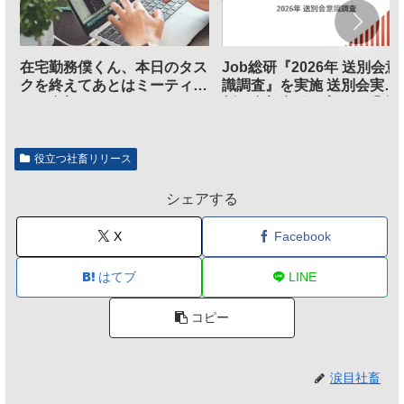
在宅勤務僕くん、本日のタス
Job総研『2026年 送別会意
クを終えてあとはミーティン
識調査』を実施 送別会実施
グに参加するだけとなる
割、参加意欲が高いも「自
のは不要」の声も
役立つ社畜リリース
シェアする
X
Facebook
はてブ
LINE
コピー
涙目社畜