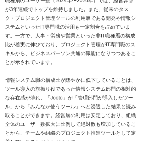
職種別のユーザー数（2024年〜2026年）では、経営幹部
が3年連続でトップを維持しました。また、従来のタス
ク・プロジェクト管理ツールの利用層である開発や情報シ
ステムといったIT専門職の活用も一定割合を占めていま
す。一方で、人事・労務や営業といった非IT職種層の構成
比が着実に伸びており、プロジェクト管理がIT専門職のス
キルから、ビジネスパーソン共通の職能になりつつあるこ
とが示されています。
情報システム職の構成比が緩やかに低下していることは、
ツール導入の旗振り役であった情報システム部門の相対的
な存在感が薄れ、「Jooto」が「管理部門が導入したツー
ル」から「みんなが使うツール」へと浸透した結果と読み
取ることができます。経営層の利用は安定しており、組織
全体のユーザー数拡大に比例して絶対数も増加しているこ
とから、チームや組織のプロジェクト推進ツールとして定