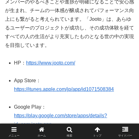
メンバーのやるべきことや進捗が明確になることで安心感
が生まれ、チームの一体感が醸成されてパフォーマンス向
上にも繋がると考えられています。「Jooto」は、あらゆ
るユーザーのプロジェクトが成功し、その成功体験を経て
すべての人の生活がより充実したものとなる世の中の実現
を目指しています。
HP：
https://www.jooto.com/
App Store：
https://itunes.apple.com/jp/app/id1071508384
Google Play：
https://play.google.com/store/apps/details?
id=com.jooto.app
メニュー
ホーム
検索
トップ
サイドバー