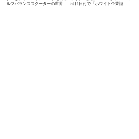
ルフバランススクーターの世界市
5月1日付で「ホワイト企業認
追求
場に関する詳細な調査レポートを
定」を取得しました。労働環境が
発表しました。この市場は2025
課題とされる不動産業界におい
年の6億5,400万米ドルから、
て、同社は組織拡大期の課題に真
2032年には10億2,000万米ドルに
摯に向き合い、「社員が大切な人
達すると予測されており、年平均
に誇れる会社」を目指すべく、
成長率（CAGR）6.6%での拡大
「5つの変革」を通じて人的資本
が見込まれています。レポートで
経営に挑戦しています。
は、二輪ペダル式、足・膝操作バ
ー付き、EUC一輪車などのタイ
プ別セグメントや、主要企業の動
向についても分析されています。