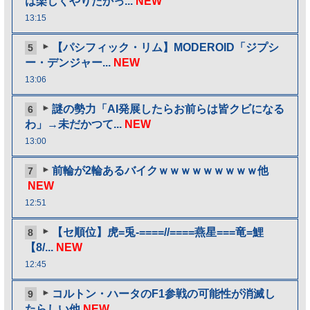
は楽しくやりたかっ...
NEW
13:15
【パシフィック・リム】MODEROID「ジプシ
5
ー・デンジャー...
NEW
13:06
謎の勢力「AI発展したらお前らは皆クビになる
6
わ」→未だかつて...
NEW
13:00
前輪が2輪あるバイクｗｗｗｗｗｗｗｗｗ他
7
NEW
12:51
【セ順位】虎=兎-====//====燕星===竜=鯉
8
【8/...
NEW
12:45
コルトン・ハータのF1参戦の可能性が消滅し
9
たらしい他
NEW