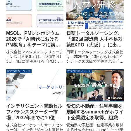
い多様な働き方を促進し、新潟市
驚異的な成長が見込まれていま
の人財不足解消と地域経済の活性
す。精密医療プログラムの拡大や
化に貢献します。
製薬企業の創薬効率化などがこの
成長を牽引しています。
MSOL、PMシンポジウム
日研トータルソーシング、
2026で「AI時代における
「第2回 製造業 人手不足対
PM教育」をテーマに講
策EXPO（大阪）」に出展
演、独自コンピテンシーモ
へ
株式会社マネジメントソリューシ
日研トータルソーシング株式会社
デルとAI活用プラットフォ
ョンズ（MSOL）は、2026年9月
は、2026年5月13日から15日にイ
3日・4日に開催される「PMシン
ンテックス大阪で開催される「第
ーム「PROEVER®」を初
ポジウム2026」にスポンサーと
2回 製造業 人手不足対策
公開
して参加します。本イベントで
EXPO（大阪）」に出展します。
役立つ社畜リリース
役立つ社畜リリース
は、「AI時代におけるPM教育」
同社は、製造業における人材課題
をテーマに、人が責任を持つ領域
を「研修」と「人材ソリューショ
の価値と、それを支援するテクノ
ン」を通じてワンストップで解決
ロジーのあり方について提案しま
する取り組みを紹介します。
す。独自定義した「7つのコンピ
テンシーモデル」を初公開し、AI
活用マネジメントプラットフォー
インテリジェント電動セル
愛知の不動産・住宅事業を
ム「PROEVER®」をブースにて
フバランススクーター市
展開するsumarchがホワイ
同時公開する予定です。
場、2032年までに10億米
ト企業認定を取得。組織拡
ドル規模へ成長予測
大の壁に向き合い「社員が
株式会社マーケットリサーチセン
愛知県で不動産・住宅事業を展開
大切な人に誇れる会社」を
ターは、インテリジェント電動セ
する株式会社sumarchが、2026年