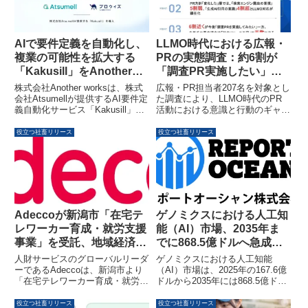
AIで要件定義を自動化し、
LLMO時代における広報・
複業の可能性を拡大する
PRの実態調査：約6割が
「Kakusill」をAnother
「調査PR実施したい」も
worksが導入
リソース不足が課題、生成
株式会社Another worksは、株式
広報・PR担当者207名を対象とし
AI引用意識は半数以上
会社Atsumellが提供するAI要件定
た調査により、LLMO時代のPR
義自動化サービス「Kakusill」の
活動における意識と行動のギャッ
導入を発表しました。この導入に
プが明らかになりました。調査
より、企業の専門人材活用を促進
PRへの高い関心と一次情報の重
役立つ社畜リリース
役立つ社畜リリース
し、複業の可能性をさらに広げる
要性認識がある一方で、リソース
ことを目指します。
不足が大きな障壁となっていま
す。
Adeccoが新潟市「在宅テ
ゲノミクスにおける人工知
レワーカー育成・就労支援
能（AI）市場、2035年ま
事業」を受託、地域経済の
でに868.5億ドルへ急成長
活性化を支援
の見込み
人財サービスのグローバルリーダ
ゲノミクスにおける人工知能
ーであるAdeccoは、新潟市より
（AI）市場は、2025年の167.6億
「在宅テレワーカー育成・就労支
ドルから2035年には868.5億ドル
援事業」を受託しました。本事業
へと拡大し、予測期間中に年平均
を通じて、時間や場所に捉われな
成長率（CAGR）45.01%という
役立つ社畜リリース
役立つ社畜リリース