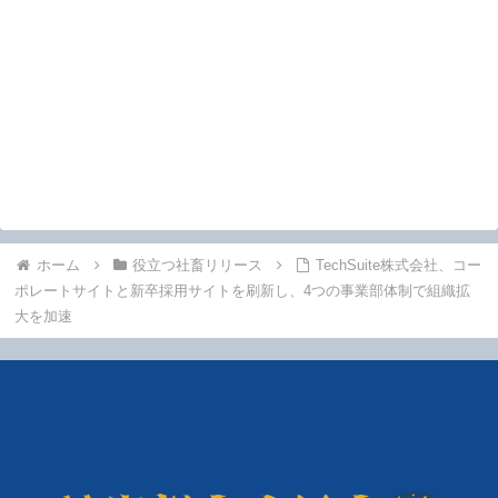
ホーム
役立つ社畜リリース
TechSuite株式会社、コー
ポレートサイトと新卒採用サイトを刷新し、4つの事業部体制で組織拡
大を加速