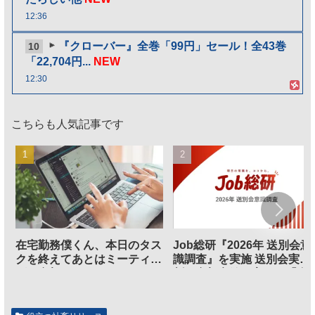
12:36
『クローバー』全巻「99円」セール！全43巻
10
「22,704円...
NEW
12:30
こちらも人気記事です
在宅勤務僕くん、本日のタス
Job総研『2026年 送別会意
クを終えてあとはミーティン
識調査』を実施 送別会実施
グに参加するだけとなる
割、参加意欲が高いも「自
のは不要」の声も