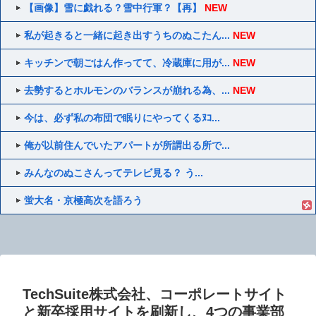
【画像】雪に戯れる？雪中行軍？【再】
NEW
私が起きると一緒に起き出すうちのぬこたん...
NEW
キッチンで朝ごはん作ってて、冷蔵庫に用が...
NEW
去勢するとホルモンのバランスが崩れる為、...
NEW
今は、必ず私の布団で眠りにやってくるﾇｺ...
俺が以前住んでいたアパートが所謂出る所で...
みんなのぬこさんってテレビ見る？ う...
蛍大名・京極高次を語ろう
TechSuite株式会社、コーポレートサイト
と新卒採用サイトを刷新し、4つの事業部