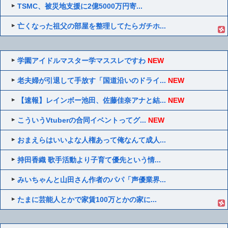
TSMC、被災地支援に2億5000万円寄...
亡くなった祖父の部屋を整理してたらガチホ...
学園アイドルマスター学マススレですわ
NEW
老夫婦が引退して手放す「国道沿いのドライ...
NEW
【速報】レインボー池田、佐藤佳奈アナと結...
NEW
こういうVtuberの合同イベントってグ...
NEW
おまえらはいいよな人権あって俺なんて成人...
持田香織 歌手活動より子育て優先という情...
みいちゃんと山田さん作者のパパ「声優業界...
たまに芸能人とかで家賃100万とかの家に...