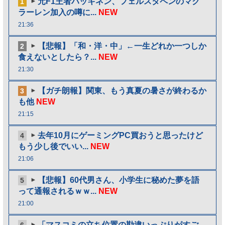
元F1王者ハッキネン、フェルスタペンのマク
1
ラーレン加入の噂に...
NEW
21:36
【悲報】「和・洋・中」←一生どれか一つしか
2
食えないとしたら？...
NEW
21:30
【ガチ朗報】関東、もう真夏の暑さが終わるか
3
も他
NEW
21:15
去年10月にゲーミングPC買おうと思ったけど
4
もう少し後でいい...
NEW
21:06
【悲報】60代男さん、小学生に秘めた夢を語
5
って通報されるｗｗ...
NEW
21:00
「マスコミの立ち位置の勘違いっぷりがすご