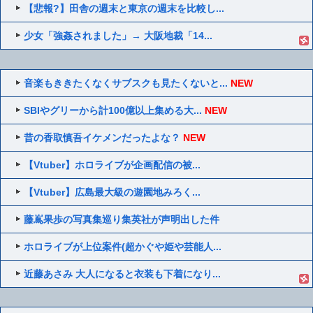
【悲報?】田舎の週末と東京の週末を比較し...
少女「強姦されました」→ 大阪地裁「14...
音楽もききたくなくサブスクも見たくないと...
NEW
SBIやグリーから計100億以上集める大...
NEW
昔の香取慎吾イケメンだったよな？
NEW
【Vtuber】ホロライブが企画配信の被...
【Vtuber】広島最大級の遊園地みろく...
藤嶌果歩の写真集巡り集英社が声明出した件
ホロライブが上位案件(超かぐや姫や芸能人...
近藤あさみ 大人になると衣装も下着になり...