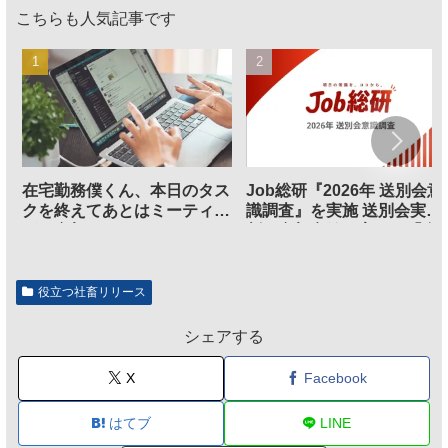
こちらも人気記事です
在宅勤務僕くん、本日のタス
Job総研『2026年 送別会意
クを終えてあとはミーティン
識調査』を実施 送別会実施
グに参加するだけとなる
割、参加意欲が高いも「自
のは不要」の声も
役立つ社畜リリース
シェアする
X
Facebook
はてブ
LINE