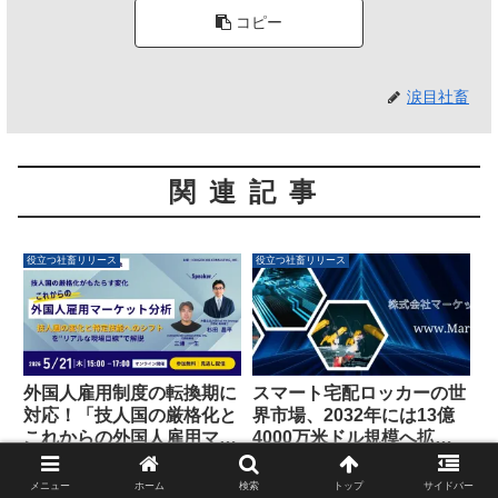
コピー
涙目社畜
関連記事
役立つ社畜リリース
役立つ社畜リリース
スマート宅配ロッカーの世
外国人雇用制度の転換期に
界市場、2032年には13億
対応！「技人国の厳格化と
4000万米ドル規模へ拡大
これからの外国人雇用マー
予測
ケット分析」無料オンライ
株式会社マーケットリサーチセン
ICHIGOICHIE CONSULTING,
ンセミナーが5月21日に開
ターは、スマート宅配ロッカーの
INC.は、外国人雇用制度の転換期
メニュー
ホーム
検索
トップ
サイドバー